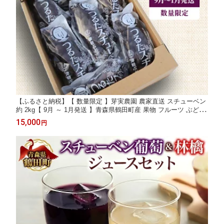
【ふるさと納税】【 数量限定 】芽実農園 農家直送 スチューベン
約 2kg【 9月 ～ 1月発送 】青森県鶴田町産 果物 フルーツ ぶどう
おやつ デザート 食後 冬ぶどう お届け：2026年9月15日～2027
15,000
円
年1月31日