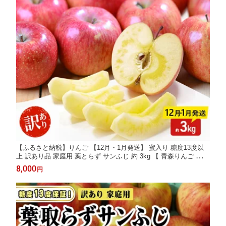
【ふるさと納税】りんご 【12月・1月発送】 蜜入り 糖度13度以
上 訳あり品 家庭用 葉とらず サンふじ 約 3kg 【 青森りんご 】
果物 フルーツ 産地直送 糖度測定 褐変 チェック 贈り物 年末 挨
8,000
円
拶 お届け：2026年12月1日頃～2026年12月25日、2027年1月5日
頃～2027年1月15日