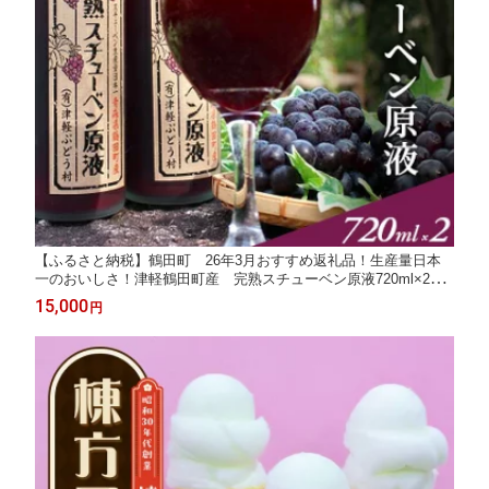
【ふるさと納税】鶴田町 26年3月おすすめ返礼品！生産量日本
一のおいしさ！津軽鶴田町産 完熟スチューベン原液720ml×2本
果物 ぶどう フルーツ 果汁飲料 野菜飲料 ぶどうジュース
15,000
円