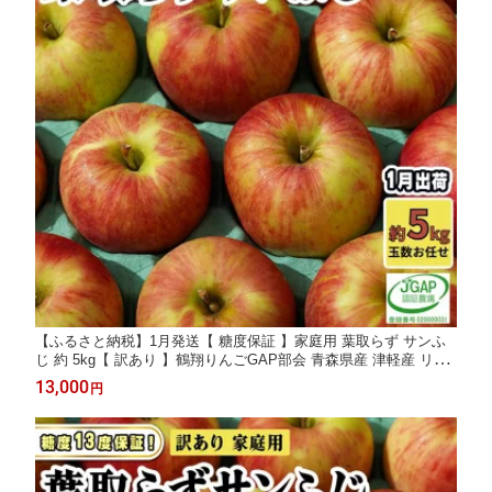
【ふるさと納税】1月発送【 糖度保証 】家庭用 葉取らず サンふ
じ 約 5kg【 訳あり 】鶴翔りんごGAP部会 青森県産 津軽産 リン
ゴ 林檎 果物 フルーツ デザート 甘味 お届け：2027年1月10日～
13,000
円
2027年1月25日