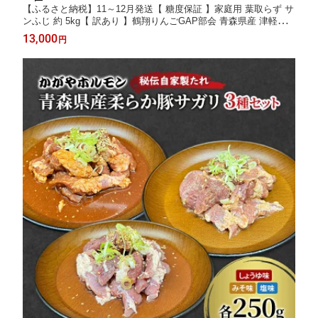
【ふるさと納税】11～12月発送【 糖度保証 】家庭用 葉取らず サ
ンふじ 約 5kg【 訳あり 】鶴翔りんごGAP部会 青森県産 津軽産
リンゴ 林檎 果物 フルーツ デザート 甘味 酸味 食感 お届け：20
13,000
円
26年11月20日～2026年12月25日