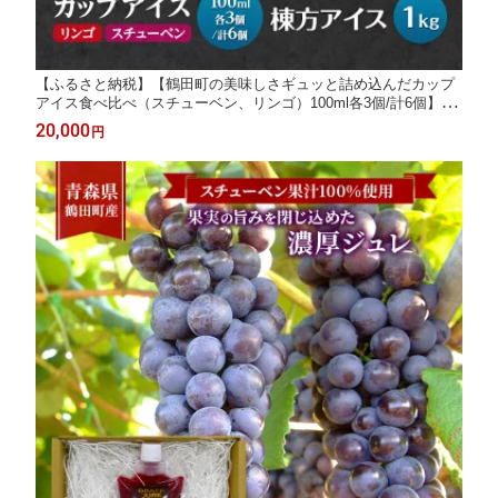
【ふるさと納税】【鶴田町の美味しさギュッと詰め込んだカップ
アイス食べ比べ（スチューベン、リンゴ）100ml各3個/計6個】＆
棟方アイス1kg お菓子 懐かしの味 ふんわり
20,000
円