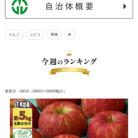
りんご
ぶどう
果物
米
更新日
：
08/10
（08/03〜08/09集計）