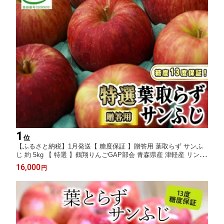
1
位
【ふるさと納税】1月発送【 糖度保証 】贈答用 葉取らず サンふ
じ 約 5kg 【 特選 】鶴翔りんごGAP部会 青森県産 津軽産 リンゴ
林檎 果物 JGAP認証 安心 丸かじり 甘い 高糖度 ギフト お届
16,000
円
け：2027年1月10日～2027年1月25日