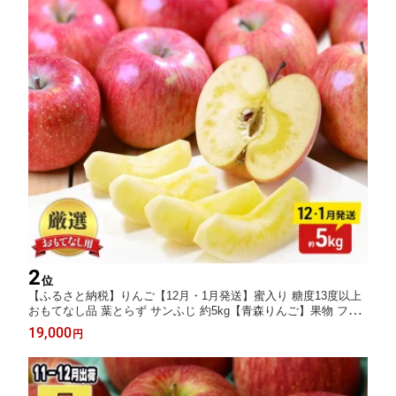
2
位
【ふるさと納税】りんご【12月・1月発送】蜜入り 糖度13度以上
おもてなし品 葉とらず サンふじ 約5kg【青森りんご】果物 フル
ーツ 産地直送 贈り物 年末 年始 挨拶 お届け：2026年12月1日頃
19,000
円
～2026年12月25日、2027年1月5日頃～2027年1月15日