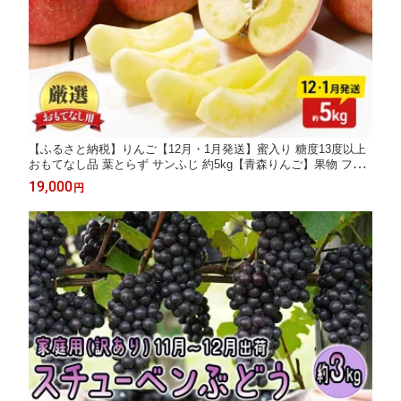
【ふるさと納税】りんご【12月・1月発送】蜜入り 糖度13度以上
おもてなし品 葉とらず サンふじ 約5kg【青森りんご】果物 フル
ーツ 産地直送 贈り物 年末 年始 挨拶 お届け：2026年12月1日頃
19,000
円
～2026年12月25日、2027年1月5日頃～2027年1月15日