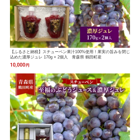
【ふるさと納税】スチューベン果汁100%使用！果実の旨みを閉じ
込めた濃厚ジュレ 170g × 2個入 青森県 鶴田町産
10,000
円