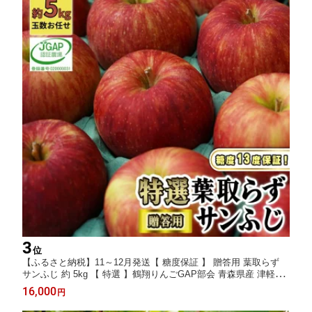
3
位
【ふるさと納税】11～12月発送【 糖度保証 】 贈答用 葉取らず
サンふじ 約 5kg 【 特選 】鶴翔りんごGAP部会 青森県産 津軽産
リンゴ 林檎 果物類 高糖度 ギフト お届け：2026年11月20日～2
16,000
円
026年12月25日