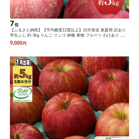
7
位
【ふるさと納税】【平均糖度12度以上】10月発送 家庭用 訳あり
早生ふじ 約 3kg りんご リンゴ 林檎 果物 フルーツ わけあり 青
森 お届け：2026年10月1日～2026年10月20日
9,000
円