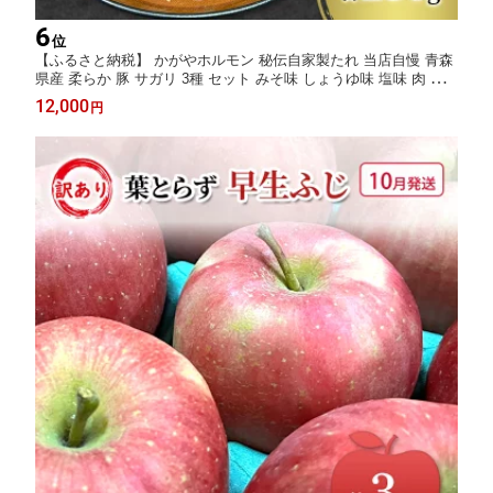
6
位
【ふるさと納税】 かがやホルモン 秘伝自家製たれ 当店自慢 青森
県産 柔らか 豚 サガリ 3種 セット みそ味 しょうゆ味 塩味 肉 豚
肉 味付け肉 真空パック
12,000
円