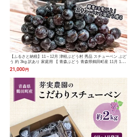
【ふるさと納税】11～12月 津軽ぶどう村 秀品 スチューベン ぶど
う 約 3kg 訳あり 家庭用 【 青森ぶどう 青森県鶴田町産 11月 12月
果物 フルーツ ポリフェノール 甘い 高糖度 美味しい お届け：2
21,000
円
026年11月1日～2026年12月26日