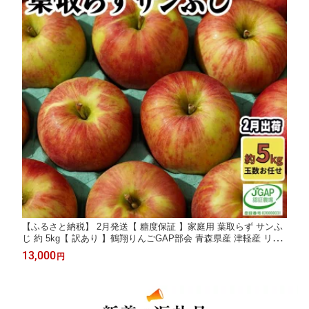
【ふるさと納税】 2月発送【 糖度保証 】家庭用 葉取らず サンふ
じ 約 5kg【 訳あり 】鶴翔りんごGAP部会 青森県産 津軽産 リン
ゴ 林檎 果物 フルーツ デザート 甘味 お届け：2027年2月1日～2
13,000
円
027年2月25日