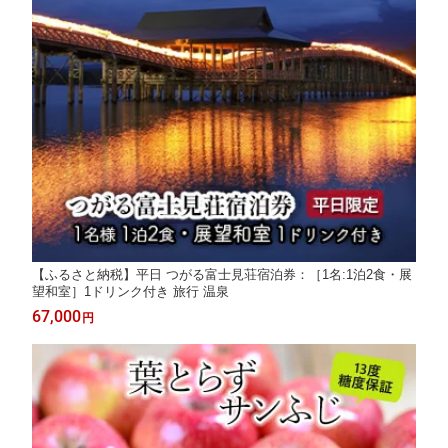
【ふるさと納税】平日 つがる富士見荘宿泊券：［1名:1泊2食・展
望和室］1ドリンク付き 旅行 温泉
67,000
円