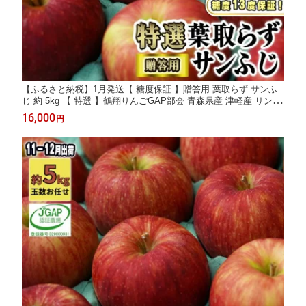
【ふるさと納税】1月発送【 糖度保証 】贈答用 葉取らず サンふ
じ 約 5kg 【 特選 】鶴翔りんごGAP部会 青森県産 津軽産 リンゴ
林檎 果物 JGAP認証 安心 丸かじり 甘い 高糖度 ギフト お届
16,000
円
け：2027年1月10日～2027年1月25日