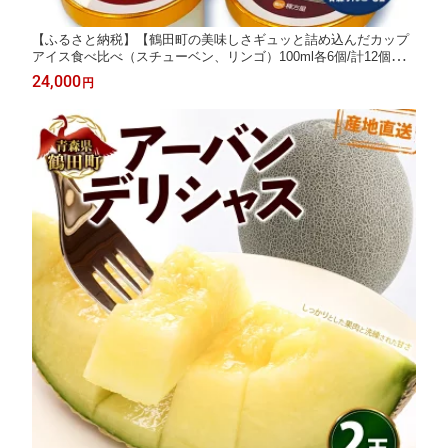
【ふるさと納税】【鶴田町の美味しさギュッと詰め込んだカップ
アイス食べ比べ（スチューベン、リンゴ）100ml各6個/計12個】
お菓子 ラクトアイス 青森県 鶴田町
24,000
円