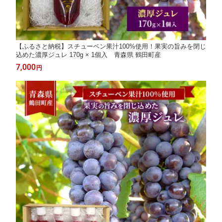
【ふるさと納税】スチューベン果汁100%使用！果実の旨みを閉じ
込めた濃厚ジュレ 170g × 1個入 青森県 鶴田町産
7,000
円