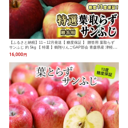
【ふるさと納税】11～12月発送【 糖度保証 】 贈答用 葉取らず
サンふじ 約 5kg 【 特選 】鶴翔りんごGAP部会 青森県産 津軽産
リンゴ 林檎 果物類 高糖度 ギフト お届け：2026年11月20日～2
16,000
円
026年12月25日