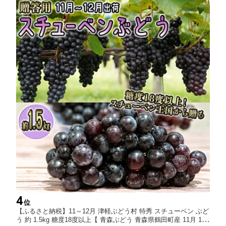
4
位
【ふるさと納税】11～12月 津軽ぶどう村 特秀 スチューベン ぶど
う 約 1.5kg 糖度18度以上【 青森ぶどう 青森県鶴田町産 11月 12