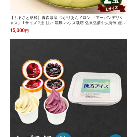
【ふるさと納税】青森県産 つがりあんメロン 「アーバンデリシ
ャス」 Lサイズ 2玉 甘い 濃厚 ハウス栽培 弘果弘前中央青果 産地
直送 メロン フルーツ 果物 ギフト 贈答 青森県 鶴田町 お届け：
15,000
円
2026年7月中旬～8月上旬