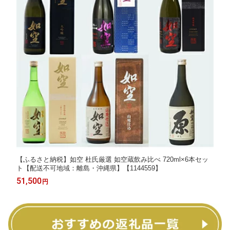
【ふるさと納税】如空 杜氏厳選 如空蔵飲み比べ 720ml×6本セッ
ト【配送不可地域：離島・沖縄県】【1144559】
51,500
円