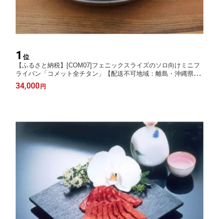
1
位
【ふるさと納税】[COM07]フェニックスライズのソロ向けミニフ
ライパン「コメット全チタン」【配送不可地域：離島・沖縄県】
【1379672】
34,000
円