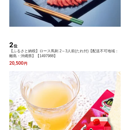
2
位
【ふるさと納税】ロース馬刺 2～3人前(たれ付)【配送不可地域：
離島・沖縄県】【1497988】
20,500
円