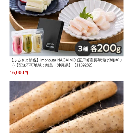
【ふるさと納税】imonouta NAGAIMO (五戸町産長芋漬け3種ギフ
ト)【配送不可地域：離島・沖縄県】【1139282】
16,000
円