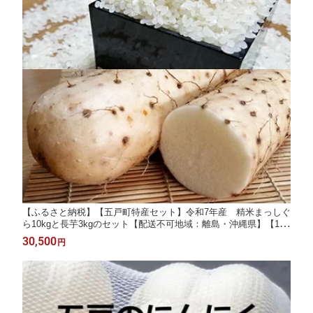
【ふるさと納税】【五戸町特産セット】令和7年産 精米まっしぐ
ら10kgと長芋3kgのセット【配送不可地域：離島・沖縄県】【101
7944】
30,500
円