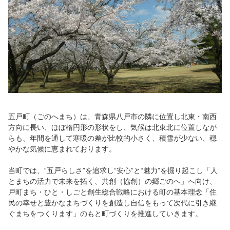
五戸町（ごのへまち）は、青森県八戸市の隣に位置し北東・南西
方向に長い、ほぼ楕円形の形状をし、気候は北東北に位置しなが
らも、年間を通して寒暖の差が比較的小さく、積雪が少ない、穏
やかな気候に恵まれております。
当町では、“五戸らしさ”を追求し“安心”と“魅力”を掘り起こし「人
とまちの活力で未来を拓く、共創（協創）の郷ごのへ」へ向け、
戸町まち・ひと・しごと創生総合戦略における町の基本理念「住
民の幸せと豊かなまちづくりを創造し自信をもって次代に引き継
ぐまちをつくります」のもと町づくりを推進していきます。