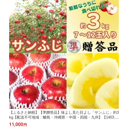
【ふるさと納税】【準贈答品】味よし見た目よし「サンふじ」約3
kg【配送不可地域：離島・沖縄県・中国・四国・九州】【140310
5】
11,000
円