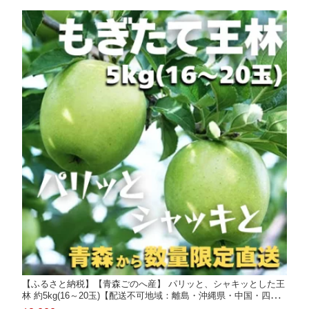
【ふるさと納税】【青森ごのへ産】 パリッと、シャキッとした王
林 約5kg(16～20玉)【配送不可地域：離島・沖縄県・中国・四
国・九州】【1051220】