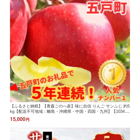
【ふるさと納税】【青森ごのへ産】味に自信 りんご サンふじ 約5
kg【配送不可地域：離島・沖縄県・中国・四国・九州】【103408
2】
15,000
円