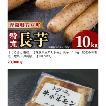
【ふるさと納税】【青森県五戸町特産】長芋 10kg【配送不可地
域：離島・沖縄県】【1017943】
23,000
円