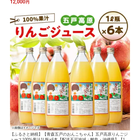
12,000
円
【ふるさと納税】【青森五戸のおんこちゃん】五戸高原りんごジ
ュース100%果汁1L瓶×6本【配送不可地域：離島・沖縄県】【118