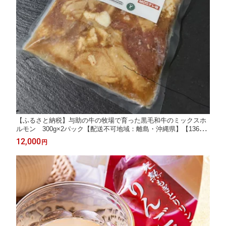
【ふるさと納税】与助の牛の牧場で育った黒毛和牛のミックスホ
ルモン 300g×2パック【配送不可地域：離島・沖縄県】【136785
6】
12,000
円