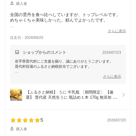
購入者
全国の雲丹を食べ比べしていますが、トップレベルです。
めちゃくちゃ美味しかった。頼んでよかったです。
商品と一緒に添付してあった、普代村のリーフレットを興味
さらに表示
深く拝見しました。実際に行ってみたくなりました。
注文日：2026/06/25
ショップからのコメント
2026/07/23
岩手県普代村にご支援を賜り、誠にありがとうございます。
普代村役場のふるさと納税担当でございます。
この度は、「普代産 天然生うに」をお選びいただき、そして高
さらに表示
評価をいただき誠にありがとうございます。全国の雲丹を食べ比
べていらっしゃる寄附者様から「トップレベル」とのお言葉を頂
けたこと、大変光栄に存じます。美味しくお召し上がりいただけ
【ふるさと納税】 うに 牛乳瓶 〔期間限定〕 【厳
たとのお言葉、本当に嬉しい限りです。
選】 普代産 天然生うに 瓶詰め１本 170g 無添加 塩
水 ミョウバン不使用 生雲丹 ウニ  ふるさと うに瓶 
また、リーフレットにもご興味をお持ちいただきありがとうござ
冷蔵 国産 岩手 三陸 海鮮 海産物 魚介 海の幸 uni 期
います。普代村は、美しい自然と豊かな海の恵みが広がる地域で
間限定
す。ぜひ機会がありましたら、実際に訪れていただき、普代村の
5
2026/07/20
魅力や新鮮な海産物を堪能していただければ幸いでございます。
購入者
今後も全国から応援いただくご寄付者様にお喜びいただけるふる
さと納税となるよう、事業者、役場共に精一杯取り組んでまいり