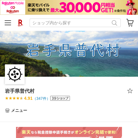
岩手県普代村
4.91
（
347
件）
メニュー