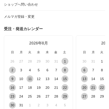
ショップへ問い合わせ
メルマガ登録・変更
受注・発送カレンダー
2026年8月
20
日
月
火
水
木
金
土
日
月
火
26
27
28
29
30
31
1
30
31
1
2
3
4
5
6
7
8
6
7
8
9
10
11
12
13
14
15
13
14
15
16
17
18
19
20
21
22
20
21
22
23
24
25
26
27
28
29
27
28
29
30
31
1
2
3
4
5