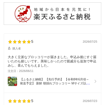
5
2026/07/25
購入者
大きく立派なブロッコリーが届きました。申込み後にすぐ届
いたのも嬉しいです。美味しかったので親戚分も追加で申込
みし、喜んでもらえました。
注文日：2026/06/11
【ふるさと納税】 【先行予約】 【令和8年6月頃～
発送予定】 新鮮 朝採れブロッコリー Mサイズ以上 
7玉 野菜 ブロッコリー 朝採り 朝採れ 朝どれ サラ
ダ 食品
5
2026/07/23