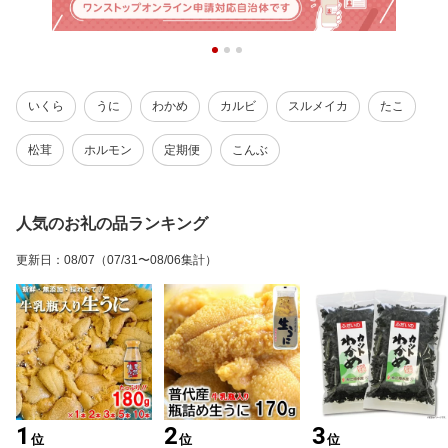
いくら
うに
わかめ
カルビ
スルメイカ
たこ
松茸
ホルモン
定期便
こんぶ
人気のお礼の品ランキング
更新日
：
08/07
（07/31〜08/06集計）
1
2
3
位
位
位