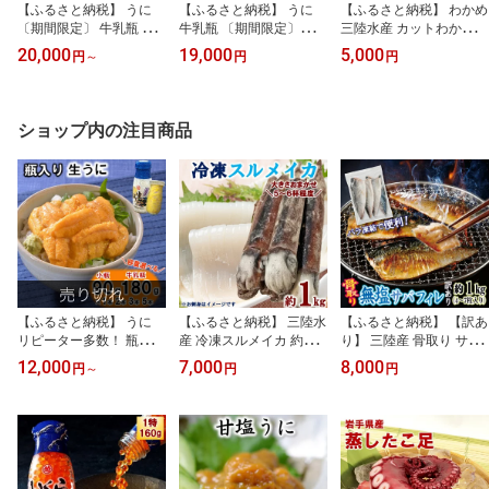
【ふるさと納税】 うに
【ふるさと納税】 うに
【ふるさと納税】 わかめ
〔期間限定〕 牛乳瓶 天
牛乳瓶 〔期間限定〕
三陸水産 カットわかめ 5
然 生うに 180g （1本 2
【厳選】 普代産 天然生
0g×2袋 乾燥わかめ 乾燥
20,000
19,000
5,000
円
～
円
円
本 3本 5本）牛乳瓶入り
うに 瓶詰め1本 170g 無
カット ワカメ 若芽 わか
ウニ 塩水 ミョウバン不
添加 塩水 ミョウバン不
めスープ 岩手県産 三陸
使用 無添加 内容量 選べ
使用 生雲丹 ウニ ふるさ
産 ふるさと納税 5000円
る 生雲丹 生ウニ ウニ 海
と うに瓶 冷蔵 国産 岩手
以下 常温配送
ショップ内の注目商品
鮮 海産物 魚介 海の幸 う
三陸 海鮮 海産物 魚介 海
に丼 丼 ふるさと 牛乳瓶
の幸 uni 期間限定
瓶詰め 瓶 岩手 三陸 普代
村
【ふるさと納税】 うに
【ふるさと納税】 三陸水
【ふるさと納税】 【訳あ
リピーター多数！ 瓶入り
産 冷凍スルメイカ 約1kg
り】 三陸産 骨取り サバ
生うに 90g 180g （1本 2
（5～6杯程度） いか 刺
フィレ 半身 無塩 約1kg
12,000
7,000
8,000
円
～
円
円
本 3本 5本） 【小瓶】
身 いかの塩辛 いかめし
（4～7枚入り） 冷凍 国
【牛乳瓶】 【無添加】
いかげそ イカ焼き フラ
産 岩手県産 無塩サバ 鯖
【塩水】 【ミョウバン不
イ いかソーメン げそ イ
訳アリ わけあり 骨なし
使用】 【内容量選べる】
カゲソ いかめし イカ飯
骨取り済み 骨取り魚 切
雲丹 ウニ 瓶 瓶詰 岩手 海
新鮮 海産物 魚介 海鮮 海
身 魚 海鮮 焼き魚 おかず
鮮 丼 魚介 uni 送料無料
の幸 使いやすい 便利 ふ
無塩さば 冷凍 不揃い 規
人気 ランキング
るさと納税 ika
格外 鯖 ふるさと納税