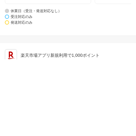
休業日（受注・発送対応なし）
受注対応のみ
発送対応のみ
楽天市場アプリ新規利用で1,000ポイント
楽天カード新規入会で2,000ポイント
会員情報
楽天市場トップ
買い物かご
楽天のサービス一覧
お気に入り
出店のご案内