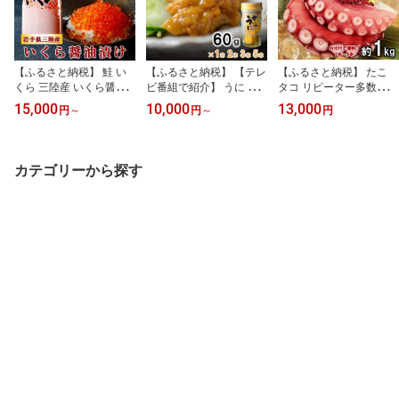
【ふるさと納税】 鮭 い
【ふるさと納税】 【テレ
【ふるさと納税】 たこ
くら 三陸産 いくら醤油
ビ番組で紹介】 うに 冷
タコ リピーター多数！
漬け(鮭卵)牛乳瓶160g 1
凍 三陸産 甘塩うに 瓶 60
岩手県北三陸産 蒸したこ
15,000
10,000
13,000
円
～
円
～
円
本 3本 プチプチ感強め。
g 1本 2本 3本 5本 ミョウ
足 約1kg 国産 ぷりぷり
岩手県産 国産 魚介 海鮮
バン不使用 岩手県産 国
ふっくら やわらか たこ
海産 醤油漬け 鮭 いくら
産 《旬の時期の生うにを
刺身 たこ焼き たこ飯 タ
瓶 冷凍 イクラ ikura 数量
惜しげもなく使った逸
コから揚げ たこ唐揚げ
カテゴリーから探す
限定
品》 雲丹 うに ふるさと
たこめし 冷凍 tako 海鮮
納税 海鮮 うに 瓶 瓶詰 お
新鮮 魚介 海の幸 送料無
つまみ おかず
料