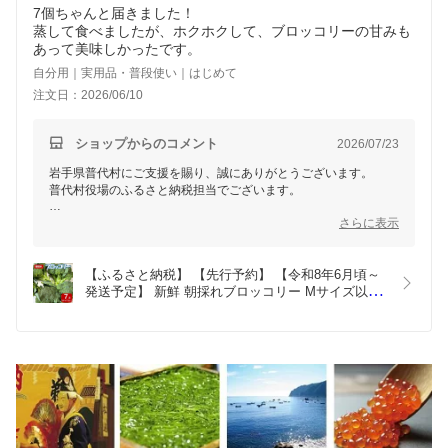
7個ちゃんと届きました！
ますので、引き続き岩手県普代村をよろしくお願いいたします。
蒸して食べましたが、ホクホクして、ブロッコリーの甘みも
あって美味しかったです。
自分用｜実用品・普段使い｜はじめて
注文日：2026/06/10
ショップからのコメント
2026/07/23
岩手県普代村にご支援を賜り、誠にありがとうございます。
普代村役場のふるさと納税担当でございます。
美味しくお召し上がりいただけたとのこと、朝採れの新鮮なブロ
さらに表示
ッコリーならではの甘みや香りを感じていただけたこと、心から
嬉しく思います。
【ふるさと納税】 【先行予約】 【令和8年6月頃～
今後も全国から応援いただくご寄付者様にお喜びいただけるふる
発送予定】 新鮮 朝採れブロッコリー Mサイズ以上 
さと納税となるよう、事業者、役場共に精一杯取り組んでまいり
7玉 野菜 ブロッコリー 朝採り 朝採れ 朝どれ サラ
ますので、引き続き岩手県普代村をよろしくお願いいたします。
ダ 食品