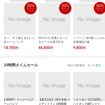
20%
20%
50%
ポイント
ポイント
ポイント
バック
バック
バック
オン・オフ使えるキレイ
9517s-V│充電スタンド
ノートン│単3形ニッケル
めトートバッグ
＆ケース＆替刃付き
水素電池 2個
18,700
46,800
9,800
円
円
円
24時間タイムセール
毎日10時更新
すべて見る
1,950円！イージーコク
【楽天1位】‐26℃冷却 ハ
＼クーポンで2,240円／
ーンパンツ
ンディファン 199段階
ハイネック綿Tシャツ