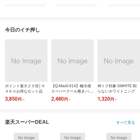
今日のイチ押し
ポイント最大２０倍│Ｈ
【Q-Max0.614】極冷感
神トク対象 GWHITE 削
ＡＫＵお得なセット品
スーパークール敷きパッ
らないホワイトニング
ド
3,850
2,480
1,320
円
～
円
～
円
～
楽天スーパーDEAL
すべて見る
No Image
No Image
No Image