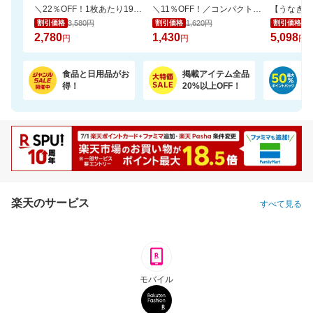
＼22％OFF！1枚あたり19円～／ふわもちタッチ！Genki！パンツ 3個セット
＼11％OFF！／コンパクトな2倍巻き！キッチンペーパー 12ロール
3,580円
1,620円
5,
割引価格
割引価格
割引価格
2,780
1,430
5,098
円
円
円
食品と日用品がお
掲載アイテム全品
日
得！
20%以上OFF！
ポ
楽天のサービス
すべて見る
モバイル