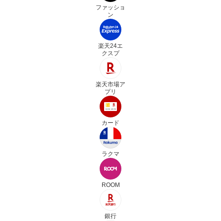
ファッショ
ン
楽天24エ
クスプ
楽天市場ア
プリ
カード
ラクマ
ROOM
銀行