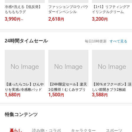
冷感×洗える【低反発】
ファッションブロウ パウ
【1+1】リフティングア
もちもちラグ
ダーインペンシル
イリンクルクリーム
3,990
2,618
3,200
円
～
円
円
24時間タイムセール
毎日10時更新
すべて見る
【迷ったらコレ】ひんや
【24H限定セール】楽天
【30％オフクーポン】涼
りを実感♪冷感敷パッド
1位獲得！むくみサプリ
しい前開きブラ2枚組
1,680
1,500
3,588
円
円
円
特集コンテンツ
暮らし
読み物・コラボ
キャラクター
スポーツ