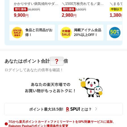
かかりやすい病気傾向やダイエット体質など約360項目のGeneLife総合遺伝子検査キット
＼1500万枚売れてる／楽天1位リピ多数★ふかふかホテルタオル4枚セットが20周年SALE！
16,900円
3,500円
2,
割引価格
割引価格
半額以下
9,900
2,980
1,380
円
円
円
食品と日用品がお
掲載アイテム全品
日
得！
20%以上OFF！
ポ
?
あなたはポイント
合計
倍
ログインしてあなたの倍率を確認！
ポイント最大
18.5
倍
!
とは？
7/1から楽天ポイントカード＋ファミリーマートをSPU対象サービスに追加、
Rakuten Pashaのポイント獲得条件を変更