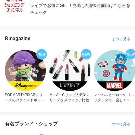
ライブでお得にGET！見逃し配信&開催日はこちらを
チェック
Rmagazine
すべて見る
POPMART×PIXARシリ
M・A・Cリップ人気3シ
マーベルヒーローのゴル
ーズのブラインドボック
リーズをスウォッチ比較
フグッズで、楽しくスコ
ス
アアップ！
有名ブランド・ショップ
すべて見る