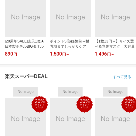
[20周年SALE]楽天1位★
ポイント5倍/妊娠前～授
【1枚13円～】サイズ選
日本製ホテルBIGタオル
乳期までしっかりケア
べる立体マスク！大容量
890
1,500
1,496
円
円
～
円
～
楽天スーパーDEAL
すべて見る
No Image
No Image
No Image
20%
30%
20%
ポイント
ポイント
ポイント
バック
バック
バック