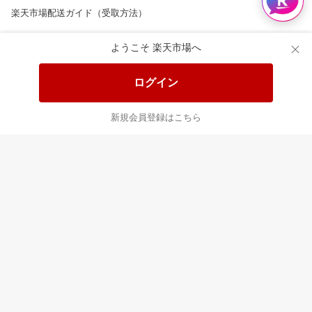
楽天市場配送ガイド（受取方法）
楽天にお店を開きませんか？
ようこそ 楽天市場へ
楽天ショッピングサービスご利用規約
ログイン
ページ内容・広告に関するご意見はこちら
新規会員登録はこちら
楽天クラッチ募金
Rakuten Ichiba English Guide
ご利用ガイド
ヘルプ
ログイン
8/16(日)メンテナンス実施のお知らせ
プラットフォームの透明性及び公正性の向上に関する取り組み