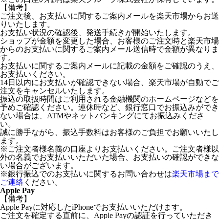
【備考】
ご注文後、お支払いに関するご案内メールを楽天市場からお送
りいたします。
お支払い状況の確認後、発送手続きが開始いたします。
ショップが金額を変更した場合、お客様のご注文時と楽天市場
からのお支払いに関するご案内メール送信時で金額が異なりま
す。
お支払いに関するご案内メールに記載の金額をご確認のうえ、
お支払いください。
14日以内にお支払いが確認できない場合、楽天市場が自動でご
注文をキャンセルいたします。
振込の取扱時間はご利用される金融機関のホームページなどを
予めご確認ください。連休時など、銀行窓口でお振込みができ
ない場合は、ATMやネットバンキングにてお振込みくださ
い。
誠に勝手ながら、振込手数料はお客様のご負担でお願いいたし
ます。
※ご注文者様名義の口座よりお支払いください。ご注文者様以
外の名義でお支払いいただいた場合、お支払いの確認ができな
い場合がございます。
※銀行振込でのお支払いに関するお問い合わせは
楽天市場まで
ご連絡
ください。
Apple Pay
【備考】
Apple Payに対応したiPhoneでお支払いいただけます。
ご注文を確定する直前に、Apple Payの認証を行っていただき