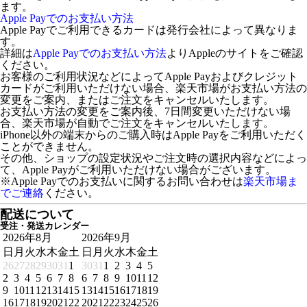
ます。
Apple Payでのお支払い方法
Apple Payでご利用できるカードは発行会社によって異なりま
す。
詳細は
Apple Payでのお支払い方法
よりAppleのサイトをご確認
ください。
お客様のご利用状況などによってApple Payおよびクレジット
カードがご利用いただけない場合、楽天市場がお支払い方法の
変更をご案内、またはご注文をキャンセルいたします。
お支払い方法の変更をご案内後、7日間変更いただけない場
合、楽天市場が自動でご注文をキャンセルいたします。
iPhone以外の端末からのご購入時はApple Payをご利用いただく
ことができません。
その他、ショップの設定状況やご注文時の選択内容などによっ
て、Apple Payがご利用いただけない場合がございます。
※Apple Payでのお支払いに関するお問い合わせは
楽天市場ま
でご連絡
ください。
配送について
受注・発送カレンダー
2026年8月
2026年9月
日
月
火
水
木
金
土
日
月
火
水
木
金
土
26
27
28
29
30
31
1
30
31
1
2
3
4
5
2
3
4
5
6
7
8
6
7
8
9
10
11
12
9
10
11
12
13
14
15
13
14
15
16
17
18
19
16
17
18
19
20
21
22
20
21
22
23
24
25
26