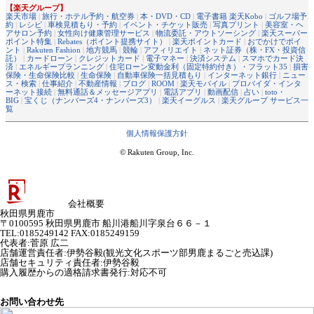
【楽天グループ】
楽天市場
|
旅行・ホテル予約・航空券
|
本・DVD・CD
|
電子書籍 楽天Kobo
|
ゴルフ場予
約
|
レシピ
|
車検見積もり・予約
|
イベント・チケット販売
|
写真プリント
|
美容室・ヘ
アサロン予約
|
女性向け健康管理サービス
|
物流委託・アウトソーシング
|
楽天スーパー
ポイント特集
|
Rebates（ポイント提携サイト）
|
楽天ポイントカード
|
おでかけでポイ
ント
|
Rakuten Fashion
|
地方競馬
|
競輪
|
アフィリエイト
|
ネット証券（株・FX・投資信
託）
|
カードローン
|
クレジットカード
|
電子マネー
|
決済システム
|
スマホでカード決
済
|
エネルギープランニング
|
住宅ローン変動金利（固定特約付き）・フラット35
|
損害
保険・生命保険比較
|
生命保険
|
自動車保険一括見積もり
|
インターネット銀行
|
ニュー
ス・検索
|
仕事紹介
|
不動産情報
|
ブログ
|
ROOM
|
楽天モバイル
|
プロバイダ・インタ
ーネット接続
|
無料通話＆メッセージアプリ
|
電話アプリ
|
動画配信
|
占い
|
toto・
BIG
|
宝くじ（ナンバーズ4・ナンバーズ3）
|
楽天イーグルス
|
楽天グループ サービス一
覧
個人情報保護方針
© Rakuten Group, Inc.
会社概要
秋田県男鹿市
〒0100595 秋田県男鹿市 船川港船川字泉台６６－１
TEL:0185249142 FAX:0185249159
代表者
:
菅原 広二
店舗運営責任者
:
伊勢谷毅(観光文化スポーツ部男鹿まるごと売込課)
店舗セキュリティ責任者
:
伊勢谷毅
購入履歴からの適格請求書発行:対応不可
お問い合わせ先