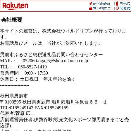
会社概要
--------------------
本サイトの運営は、株式会社ウィルドリブンが行っておりま
す。
お電話及びメールは、当社がご対応いたします。
男鹿市ふるさと納税返礼品お問い合わせセンター
MAIL： f052060-oga_6@shop.rakuten.co.jp
TEL： 050-5527-1419
営業時間： 9:00～17:30
休業日： 土日祝日・年末年始を除く
--------------------
秋田県男鹿市
〒0100595 秋田県男鹿市 船川港船川字泉台６６－１
TEL:0185249142 FAX:0185249159
代表者:菅原 広二
店舗運営責任者:伊勢谷毅(観光文化スポーツ部男鹿まるごと売
込課)