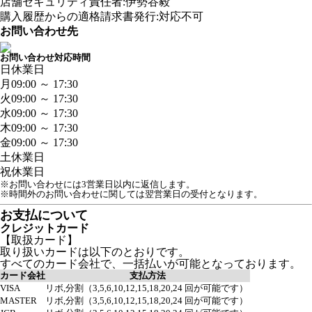
店舗セキュリティ責任者:伊勢谷毅
購入履歴からの適格請求書発行:対応不可
お問い合わせ先
お問い合わせ対応時間
日
休業日
月
09:00 ～ 17:30
火
09:00 ～ 17:30
水
09:00 ～ 17:30
木
09:00 ～ 17:30
金
09:00 ～ 17:30
土
休業日
祝
休業日
※お問い合わせには3営業日以内に返信します。
※時間外のお問い合わせに関しては翌営業日の受付となります。
お支払について
クレジットカード
【取扱カード】
取り扱いカードは以下のとおりです。
すべてのカード会社で、一括払いが可能となっております。
カード会社
支払方法
VISA
リボ,分割（3,5,6,10,12,15,18,20,24 回が可能です）
MASTER
リボ,分割（3,5,6,10,12,15,18,20,24 回が可能です）