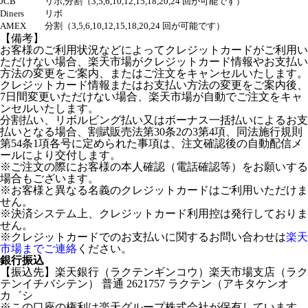
JCB
リボ,分割（3,5,6,10,12,15,18,20,24 回が可能です）
Diners
リボ
AMEX
分割（3,5,6,10,12,15,18,20,24 回が可能です）
【備考】
お客様のご利用状況などによってクレジットカードがご利用い
ただけない場合、楽天市場がクレジットカード情報やお支払い
方法の変更をご案内、またはご注文をキャンセルいたします。
クレジットカード情報またはお支払い方法の変更をご案内後、
7日間変更いただけない場合、楽天市場が自動でご注文をキャ
ンセルいたします。
分割払い、リボルビング払い又はボーナス一括払いによるお支
払いとなる場合、割賦販売法第30条2の3第4項、同法施行規則
第54条1項各号に定められた事項は、注文確認後の自動配信メ
ールにより交付します。
※ご注文の際にお客様の本人確認（電話確認等）をお願いする
場合もございます。
※お客様と異なる名義のクレジットカードはご利用いただけま
せん。
※決済システム上、クレジットカード利用控は発行しておりま
せん。
※クレジットカードでのお支払いに関するお問い合わせは
楽天
市場までご連絡
ください。
銀行振込
【振込先】楽天銀行（ラクテンギンコウ）楽天市場支店（ラク
テンイチバシテン） 普通 2621757 ラクテン（アキタケンオ
カ゛シ
※この口座の権利は楽天グループ株式会社が保有しています。