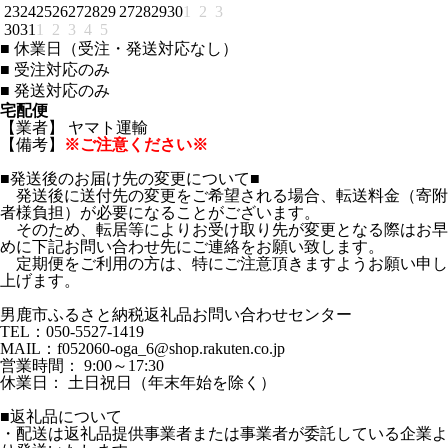
23
24
25
26
27
28
29
27
28
29
30
1
2
3
30
31
1
2
3
4
5
■
休業日（受注・発送対応なし）
■
受注対応のみ
■
発送対応のみ
宅配便
【業者】 ヤマト運輸
【備考】
※ご注意ください※
■発送後のお届け先の変更について■
発送後に送付先の変更をご希望される場合、転送料金（寄附
者様負担）が必要になることがございます。
そのため、転居等によりお受け取り先が変更となる際はお早
めに下記お問い合わせ先にご連絡をお願い致します。
定期便をご利用の方は、特にご注意頂きますようお願い申し
上げます。
男鹿市ふるさと納税返礼品お問い合わせセンター
TEL：050-5527-1419
MAIL：f052060-oga_6@shop.rakuten.co.jp
営業時間： 9:00～17:30
休業日： 土日祝日（年末年始を除く）
■返礼品について
・配送は返礼品提供事業者または事業者が委託している企業よ