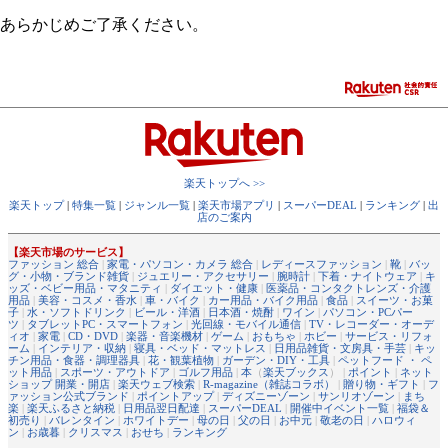
あらかじめご了承ください。
楽天トップへ >>
楽天トップ
|
特集一覧
|
ジャンル一覧
|
楽天市場アプリ
|
スーパーDEAL
|
ランキング
|
出
店のご案内
【楽天市場のサービス】
ファッション 総合
|
家電・パソコン・カメラ 総合
|
レディースファッション
|
靴
|
バッ
グ・小物・ブランド雑貨
|
ジュエリー・アクセサリー
|
腕時計
|
下着・ナイトウェア
|
キ
ッズ・ベビー用品・マタニティ
|
ダイエット・健康
|
医薬品・コンタクトレンズ・介護
用品
|
美容・コスメ・香水
|
車・バイク
|
カー用品・バイク用品
|
食品
|
スイーツ・お菓
子
|
水・ソフトドリンク
|
ビール・洋酒
|
日本酒・焼酎
|
ワイン
|
パソコン・PCパー
ツ
|
タブレットPC・スマートフォン
|
光回線・モバイル通信
|
TV・レコーダー・オーデ
ィオ
|
家電
|
CD・DVD
|
楽器・音楽機材
|
ゲーム
|
おもちゃ
|
ホビー
|
サービス・リフォ
ーム
|
インテリア・収納
|
寝具・ベッド・マットレス
|
日用品雑貨・文房具・手芸
|
キッ
チン用品・食器・調理器具
|
花・観葉植物
|
ガーデン・DIY・工具
|
ペットフード ・ ペ
ット用品
|
スポーツ・アウトドア
|
ゴルフ用品
|
本
（
楽天ブックス
） |
ポイント
|
ネット
ショップ 開業・開店
|
楽天ウェブ検索
|
R-magazine（雑誌コラボ）
|
贈り物・ギフト
|
フ
ァッション公式ブランド
|
ポイントアップ
|
ディズニーゾーン
|
サンリオゾーン
|
まち
楽
|
楽天ふるさと納税
|
日用品翌日配達
|
スーパーDEAL
|
開催中イベント一覧
|
福袋＆
初売り
|
バレンタイン
|
ホワイトデー
|
母の日
|
父の日
|
お中元
|
敬老の日
|
ハロウィ
ン
|
お歳暮
|
クリスマス
|
おせち
|
ランキング