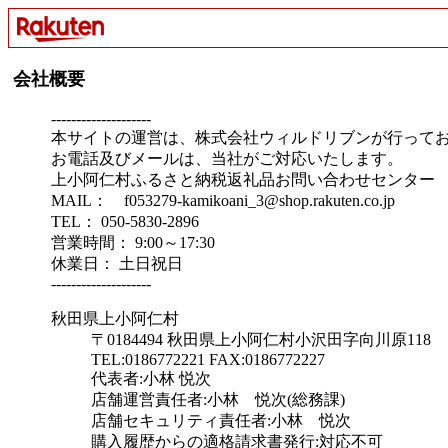
会社概要
--------------------
本サイトの運営は、株式会社ウィルドリブンが行って
お電話及びメールは、当社がご対応いたします。
上小阿仁村ふるさと納税返礼品お問い合わせセンター
MAIL： f053279-kamikoani_3@shop.rakuten.co.jp
TEL： 050-5830-2896
営業時間： 9:00～17:30
休業日： 土日祝日
--------------------
秋田県上小阿仁村
〒0184494 秋田県上小阿仁村小沢田字向川原118
TEL:0186772221 FAX:0186772227
代表者:小林 悦次
店舗運営責任者:小林 悦次(総務課)
店舗セキュリティ責任者:小林 悦次
購入履歴からの適格請求書発行:対応不可