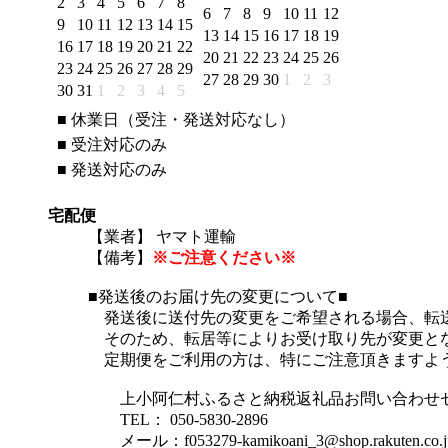
2
3
4
5
6
7
8
6
7
8
9
10
11
12
9
10
11
12
13
14
15
13
14
15
16
17
18
19
16
17
18
19
20
21
22
20
21
22
23
24
25
26
23
24
25
26
27
28
29
27
28
29
30
1
2
3
30
31
1
2
3
4
5
■
休業日（受注・発送対応なし）
■
受注対応のみ
■
発送対応のみ
宅配便
【業者】 ヤマト運輸
【備考】
※ご注意ください※
■発送後のお届け先の変更について■
発送後に送付先の変更をご希望される場合、転送
そのため、転居等によりお受け取り先が変更とな
定期便をご利用の方は、特にご注意頂きますよ
上小阿仁村ふるさと納税返礼品お問い合わせ
TEL： 050-5830-2896
メール：f053279-kamikoani_3@shop.rakuten.co.j