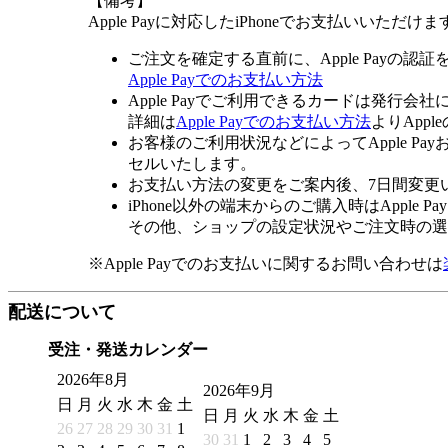
【備考】
Apple Payに対応したiPhoneでお支払いいただけま
ご注文を確定する直前に、Apple Payの認
Apple Payでのお支払い方法
Apple Payでご利用できるカードは発行会
詳細は
Apple Payでのお支払い方法
よりApp
お客様のご利用状況などによってApple 
セルいたします。
お支払い方法の変更をご案内後、7日間変更
iPhone以外の端末からのご購入時はApple
その他、ショップの設定状況やご注文時の選択
※Apple Payでのお支払いに関するお問い合わせは
配送について
受注・発送カレンダー
2026年8月
2026年9月
日
月
火
水
木
金
土
日
月
火
水
木
金
土
26
27
28
29
30
31
1
30
31
1
2
3
4
5