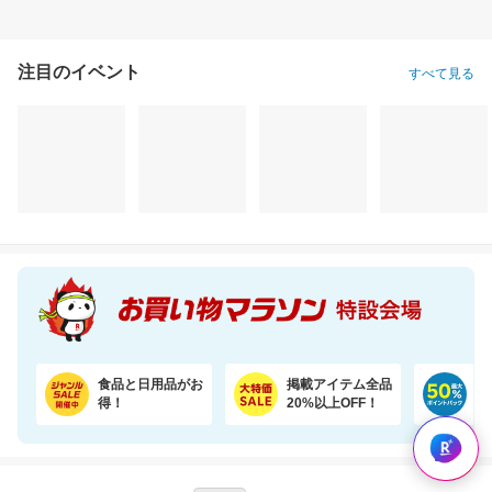
注目のイベント
すべて見る
食品と日用品がお
掲載アイテム全品
日
得！
20%以上OFF！
ポ