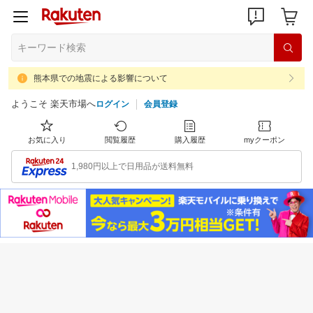
熊本県での地震による影響について
ようこそ 楽天市場へ
ログイン
会員登録
お気に入り
閲覧履歴
購入履歴
myクーポン
1,980円以上で日用品が送料無料