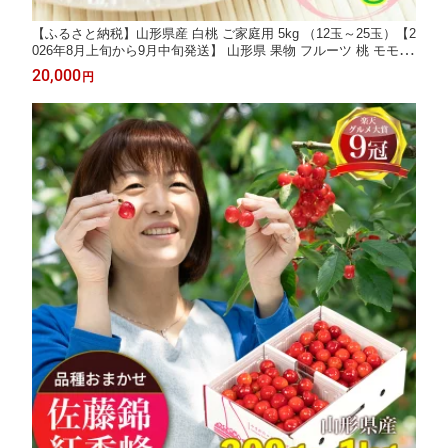
【ふるさと納税】山形県産 白桃 ご家庭用 5kg （12玉～25玉）【2
026年8月上旬から9月中旬発送】 山形県 果物 フルーツ 桃 モモ も
も 夏 送料無料
20,000
円