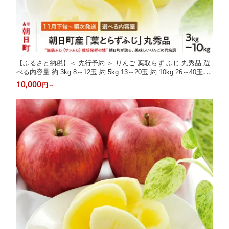
【ふるさと納税】＜ 先行予約 ＞ りんご 葉取らず ふじ 丸秀品 選
べる内容量 約 3kg 8～12玉 約 5kg 13～20玉 約 10kg 26～40玉
【2026年11月下旬から12月下旬発送】 山形県 朝日町産 山形県産
10,000
円
～
果物 フルーツ リンゴ 林檎 秋 冬 送料無料