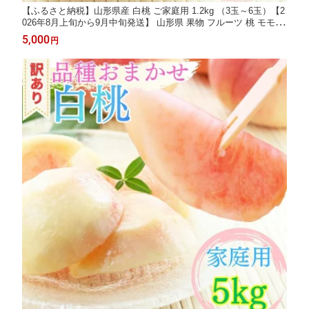
【ふるさと納税】山形県産 白桃 ご家庭用 1.2kg （3玉～6玉）【2
026年8月上旬から9月中旬発送】 山形県 果物 フルーツ 桃 モモ も
も 夏 送料無料
5,000
円