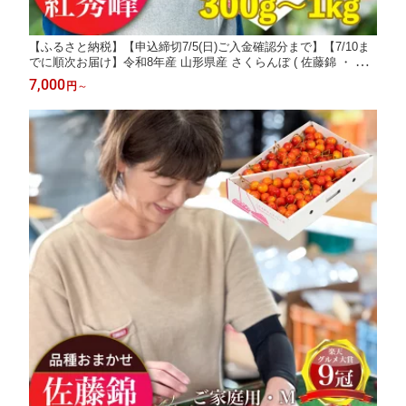
【ふるさと納税】【申込締切7/5(日)ご入金確認分まで】【7/10ま
でに順次お届け】令和8年産 山形県産 さくらんぼ ( 佐藤錦 ・ 紅
秀峰 ) ※不在日連絡は備考欄にて※ 秀品 L以上 選べる 300g ・ 50
7,000
円
～
0g ・ 700g ・ 1kg 【2026年6月下旬から7月上旬】 贈答用 ギフト
お中元 大粒