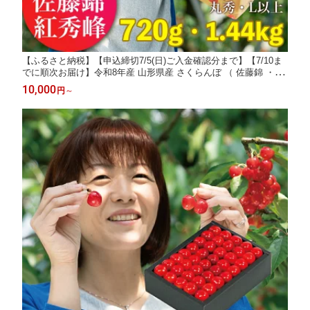
【ふるさと納税】【申込締切7/5(日)ご入金確認分まで】【7/10ま
でに順次お届け】令和8年産 山形県産 さくらんぼ （ 佐藤錦 ・ 紅
秀峰 ） ※不在日連絡は備考欄にて※ 丸秀品 L以上 選べる 720g
10,000
円
～
(180g×4)・1.44kg (180g×8) 【2026年6月下旬から7月上旬発送】
フルーツ