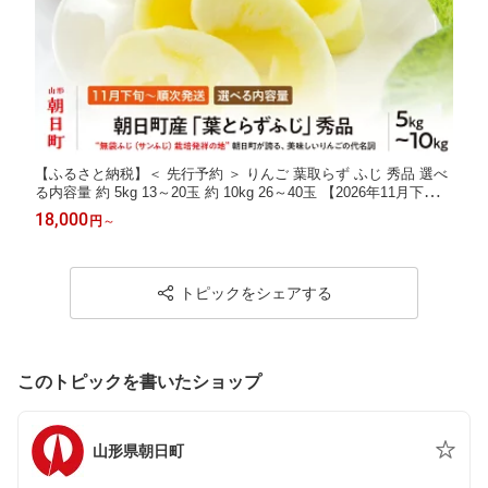
【ふるさと納税】＜ 先行予約 ＞ りんご 葉取らず ふじ 秀品 選べ
る内容量 約 5kg 13～20玉 約 10kg 26～40玉 【2026年11月下旬か
ら12月下旬発送】 山形県 朝日町産 山形県産 果物 フルーツ リン
18,000
円
～
ゴ 林檎 秋 冬 送料無料
トピックをシェアする
このトピックを書いたショップ
山形県朝日町