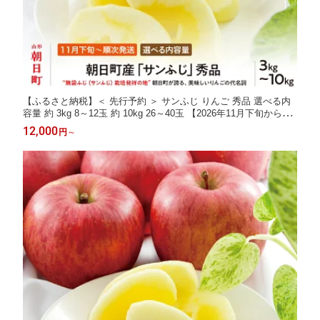
【ふるさと納税】＜ 先行予約 ＞ サンふじ りんご 秀品 選べる内
容量 約 3kg 8～12玉 約 10kg 26～40玉 【2026年11月下旬から12
月下旬発送】 山形県 朝日町産 山形県産 果物 フルーツ リンゴ 林
12,000
円
～
檎 秋 冬 送料無料