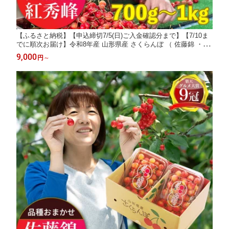
【ふるさと納税】【申込締切7/5(日)ご入金確認分まで】【7/10ま
でに順次お届け】令和8年産 山形県産 さくらんぼ （ 佐藤錦 ・ 紅
秀峰 ） ※不在日連絡は備考欄にて※ ご家庭用 M以上 選べる 700
9,000
円
～
g ・ 1kg 【2026年6月下旬から7月上旬発送】 山形県 果物 フルー
ツ 夏 送料無料