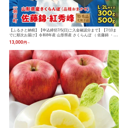
【ふるさと納税】【申込締切7/5(日)ご入金確認分まで】【7/10ま
でに順次お届け】令和8年産 山形県産 さくらんぼ （ 佐藤錦 ・ 紅
秀峰 ） ※不在日連絡は備考欄にて※ 特秀品 L 化粧手詰 選べる (
13,000
円
～
L ・ 2L )( 300g ・ 500g )【2026年6月下旬から7月上旬発送】 高級
送料無料