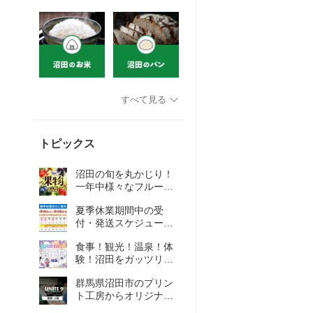
すべて見る
トピックス
沼田の旬を丸かじり！
一年中様々なフルーツ
が楽しめます！
夏季休業期間中の受
付・発送スケジュール
のご案内
食事！観光！温泉！体
験！沼田をガッツリ楽
しむならふるさと納税
群馬県沼田市のプリン
で！
ト工房からオリジナル
アパレルをお届け！