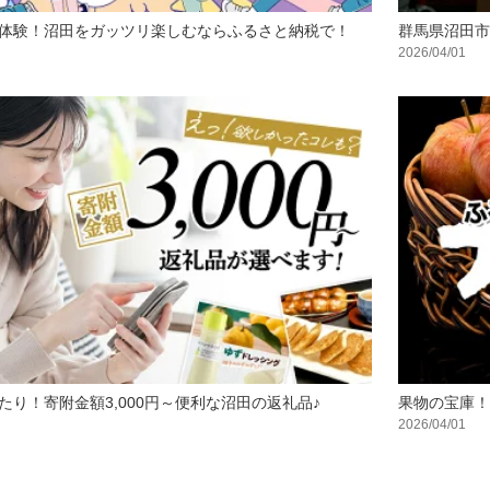
体験！沼田をガッツリ楽しむならふるさと納税で！
群馬県沼田市
2026/04/01
り！寄附金額3,000円～便利な沼田の返礼品♪
果物の宝庫！
2026/04/01