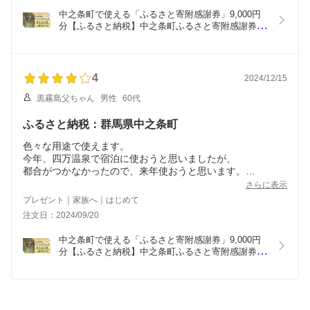
中之条町で使える「ふるさと寄附感謝券」9,000円
分【ふるさと納税】中之条町ふるさと寄附感謝券
9000円分
4
2024/12/15
黒霧島父ちゃん
男性
60代
ふるさと納税：群馬県中之条町
色々な用途で使えます。
今年、四万温泉で宿泊に使おうと思いましたが、
都合がつかなかったので、来年使おうと思います。
関越渋川伊香保ICから四万温泉までの道中で、
さらに表示
車で走ると舗装の凹凸とタイヤの摩擦音で車内で千と千尋の
プレゼント｜家族へ｜はじめて
メロディが聞こえてきます。
注文日：2024/09/20
四万温泉では積善館の夜景で千と千尋の油屋の世界が垣間見
えます。
中之条町で使える「ふるさと寄附感謝券」9,000円
分【ふるさと納税】中之条町ふるさと寄附感謝券
9000円分