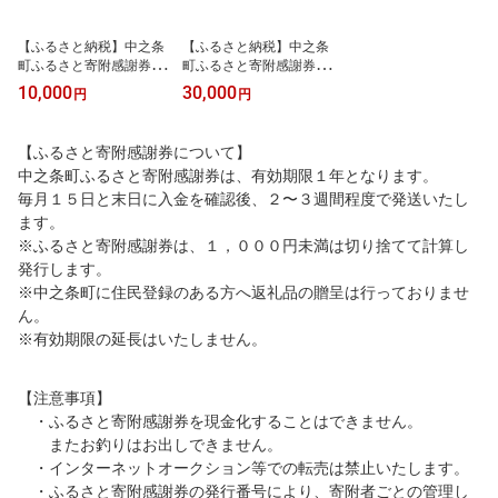
【ふるさと納税】中之条
【ふるさと納税】中之条
町ふるさと寄附感謝券30
町ふるさと寄附感謝券90
00円分
00円分
10,000
30,000
円
円
【ふるさと寄附感謝券について】
中之条町ふるさと寄附感謝券は、有効期限１年となります。
毎月１５日と末日に入金を確認後、２〜３週間程度で発送いたし
ます。
※ふるさと寄附感謝券は、１，０００円未満は切り捨てて計算し
発行します。
※中之条町に住民登録のある方へ返礼品の贈呈は行っておりませ
ん。
※有効期限の延長はいたしません。
【注意事項】
・ふるさと寄附感謝券を現金化することはできません。
またお釣りはお出しできません。
・インターネットオークション等での転売は禁止いたします。
・ふるさと寄附感謝券の発行番号により、寄附者ごとの管理し