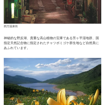
四万温泉街
神秘的な野反湖、貴重な高山植物の宝庫である芳ヶ平湿地群、国
指定天然記念物に指定されたチャツボミゴケ群生地など自然美に
あふれています。