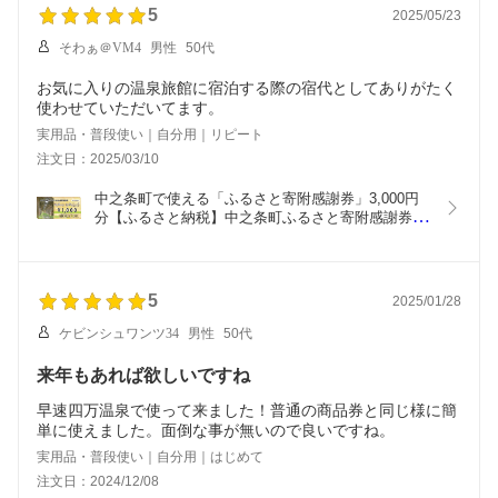
5
2025/05/23
そわぁ＠VM4
男性
50代
お気に入りの温泉旅館に宿泊する際の宿代としてありがたく
使わせていただいてます。
実用品・普段使い｜自分用｜リピート
注文日：2025/03/10
中之条町で使える「ふるさと寄附感謝券」3,000円
分【ふるさと納税】中之条町ふるさと寄附感謝券
3000円分
5
2025/01/28
ケビンシュワンツ34
男性
50代
来年もあれば欲しいですね
早速四万温泉で使って来ました！普通の商品券と同じ様に簡
単に使えました。面倒な事が無いので良いですね。
実用品・普段使い｜自分用｜はじめて
注文日：2024/12/08