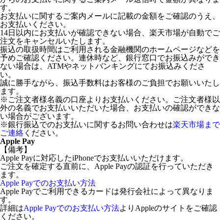
す。
お支払いに関するご案内メールに記載の金額をご確認のうえ、
お支払いください。
14日以内にお支払いが確認できない場合、楽天市場が自動でご
注文をキャンセルいたします。
振込の取扱時間はご利用される金融機関のホームページなどを
予めご確認ください。連休時など、銀行窓口でお振込みができ
ない場合は、ATMやネットバンキングにてお振込みくださ
い。
誠に勝手ながら、振込手数料はお客様のご負担でお願いいたし
ます。
※ご注文者様名義の口座よりお支払いください。ご注文者様以
外の名義でお支払いいただいた場合、お支払いの確認ができな
い場合がございます。
※銀行振込でのお支払いに関するお問い合わせは
楽天市場まで
ご連絡
ください。
Apple Pay
【備考】
Apple Payに対応したiPhoneでお支払いいただけます。
ご注文を確定する直前に、Apple Payの認証を行っていただき
ます。
Apple Payでのお支払い方法
Apple Payでご利用できるカードは発行会社によって異なりま
す。
詳細は
Apple Payでのお支払い方法
よりAppleのサイトをご確認
ください。