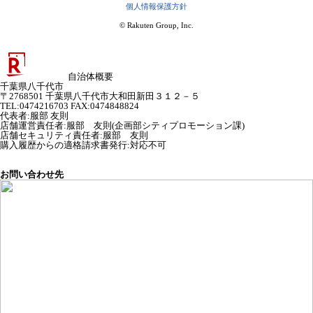
個人情報保護方針
© Rakuten Group, Inc.
自治体概要
千葉県八千代市
〒2768501 千葉県八千代市大和田新田３１２－５
TEL:0474216703 FAX:0474848824
代表者
:
服部 友則
店舗運営責任者
:
服部 友則(企画部シティプロモーション課)
店舗セキュリティ責任者
:
服部 友則
購入履歴からの適格請求書発行:対応不可
お問い合わせ先