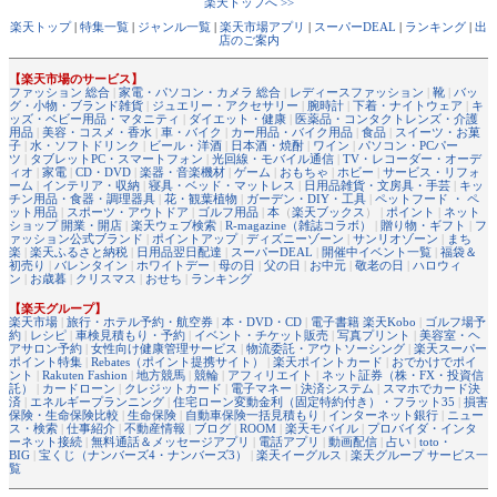
楽天トップへ >>
楽天トップ
|
特集一覧
|
ジャンル一覧
|
楽天市場アプリ
|
スーパーDEAL
|
ランキング
|
出
店のご案内
【楽天市場のサービス】
ファッション 総合
|
家電・パソコン・カメラ 総合
|
レディースファッション
|
靴
|
バッ
グ・小物・ブランド雑貨
|
ジュエリー・アクセサリー
|
腕時計
|
下着・ナイトウェア
|
キ
ッズ・ベビー用品・マタニティ
|
ダイエット・健康
|
医薬品・コンタクトレンズ・介護
用品
|
美容・コスメ・香水
|
車・バイク
|
カー用品・バイク用品
|
食品
|
スイーツ・お菓
子
|
水・ソフトドリンク
|
ビール・洋酒
|
日本酒・焼酎
|
ワイン
|
パソコン・PCパー
ツ
|
タブレットPC・スマートフォン
|
光回線・モバイル通信
|
TV・レコーダー・オーデ
ィオ
|
家電
|
CD・DVD
|
楽器・音楽機材
|
ゲーム
|
おもちゃ
|
ホビー
|
サービス・リフォ
ーム
|
インテリア・収納
|
寝具・ベッド・マットレス
|
日用品雑貨・文房具・手芸
|
キッ
チン用品・食器・調理器具
|
花・観葉植物
|
ガーデン・DIY・工具
|
ペットフード ・ ペ
ット用品
|
スポーツ・アウトドア
|
ゴルフ用品
|
本
（
楽天ブックス
） |
ポイント
|
ネット
ショップ 開業・開店
|
楽天ウェブ検索
|
R-magazine（雑誌コラボ）
|
贈り物・ギフト
|
フ
ァッション公式ブランド
|
ポイントアップ
|
ディズニーゾーン
|
サンリオゾーン
|
まち
楽
|
楽天ふるさと納税
|
日用品翌日配達
|
スーパーDEAL
|
開催中イベント一覧
|
福袋＆
初売り
|
バレンタイン
|
ホワイトデー
|
母の日
|
父の日
|
お中元
|
敬老の日
|
ハロウィ
ン
|
お歳暮
|
クリスマス
|
おせち
|
ランキング
【楽天グループ】
楽天市場
|
旅行・ホテル予約・航空券
|
本・DVD・CD
|
電子書籍 楽天Kobo
|
ゴルフ場予
約
|
レシピ
|
車検見積もり・予約
|
イベント・チケット販売
|
写真プリント
|
美容室・ヘ
アサロン予約
|
女性向け健康管理サービス
|
物流委託・アウトソーシング
|
楽天スーパー
ポイント特集
|
Rebates（ポイント提携サイト）
|
楽天ポイントカード
|
おでかけでポイ
ント
|
Rakuten Fashion
|
地方競馬
|
競輪
|
アフィリエイト
|
ネット証券（株・FX・投資信
託）
|
カードローン
|
クレジットカード
|
電子マネー
|
決済システム
|
スマホでカード決
済
|
エネルギープランニング
|
住宅ローン変動金利（固定特約付き）・フラット35
|
損害
保険・生命保険比較
|
生命保険
|
自動車保険一括見積もり
|
インターネット銀行
|
ニュー
ス・検索
|
仕事紹介
|
不動産情報
|
ブログ
|
ROOM
|
楽天モバイル
|
プロバイダ・インタ
ーネット接続
|
無料通話＆メッセージアプリ
|
電話アプリ
|
動画配信
|
占い
|
toto・
BIG
|
宝くじ（ナンバーズ4・ナンバーズ3）
|
楽天イーグルス
|
楽天グループ サービス一
覧