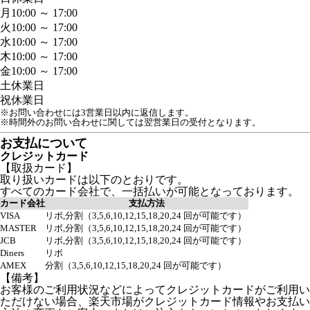
月
10:00 ～ 17:00
火
10:00 ～ 17:00
水
10:00 ～ 17:00
木
10:00 ～ 17:00
金
10:00 ～ 17:00
土
休業日
祝
休業日
※お問い合わせには3営業日以内に返信します。
※時間外のお問い合わせに関しては翌営業日の受付となります。
お支払について
クレジットカード
【取扱カード】
取り扱いカードは以下のとおりです。
すべてのカード会社で、一括払いが可能となっております。
カード会社
支払方法
VISA
リボ,分割（3,5,6,10,12,15,18,20,24 回が可能です）
MASTER
リボ,分割（3,5,6,10,12,15,18,20,24 回が可能です）
JCB
リボ,分割（3,5,6,10,12,15,18,20,24 回が可能です）
Diners
リボ
AMEX
分割（3,5,6,10,12,15,18,20,24 回が可能です）
【備考】
お客様のご利用状況などによってクレジットカードがご利用い
ただけない場合、楽天市場がクレジットカード情報やお支払い