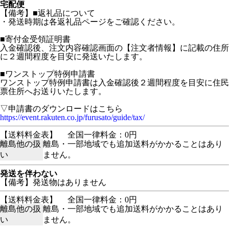
宅配便
【備考】■返礼品について
・発送時期は各返礼品ページをご確認ください。
■寄付金受領証明書
入金確認後、注文内容確認画面の【注文者情報】に記載の住所
に２週間程度を目安に発送いたします。
■ワンストップ特例申請書
ワンストップ特例申請書は入金確認後２週間程度を目安に住民
票住所へお送りいたします。
▽申請書のダウンロードはこちら
https://event.rakuten.co.jp/furusato/guide/tax/
【送料料金表】
全国一律料金：0円
離島他の扱
離島・一部地域でも追加送料がかかることはあり
い
ません。
発送を伴わない
【備考】発送物はありません
【送料料金表】
全国一律料金：0円
離島他の扱
離島・一部地域でも追加送料がかかることはあり
い
ません。