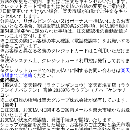
方法の変更をご案内、またはご注文をキャンセルいたします。
クレジットカード情報またはお支払い方法の変更をご案内後、
7日間変更いただけない場合、楽天市場が自動でご注文をキャ
ンセルいたします。
分割払い、リボルビング払い又はボーナス一括払いによるお支
払いとなる場合、割賦販売法第30条2の3第4項、同法施行規則
第54条1項各号に定められた事項は、注文確認後の自動配信メ
ールにより交付します。
※ご注文の際にお客様の本人確認（電話確認等）をお願いする
場合もございます。
※お客様と異なる名義のクレジットカードはご利用いただけま
せん。
※決済システム上、クレジットカード利用控は発行しておりま
せん。
※クレジットカードでのお支払いに関するお問い合わせは
楽天
市場までご連絡
ください。
銀行振込
【振込先】楽天銀行（ラクテンギンコウ）楽天市場支店（ラク
テンイチバシテン） 普通 2818976 ラクテン（チハ゛ケンヤチ
ヨシ
※この口座の権利は楽天グループ株式会社が保有しています。
【備考】
ご注文後、お支払いに関するご案内メールを楽天市場からお送
りいたします。
お支払い状況の確認後、発送手続きが開始いたします。
ショップが金額を変更した場合、お客様のご注文時と楽天市場
からのお支払いに関するご案内メール送信時で金額が異なりま