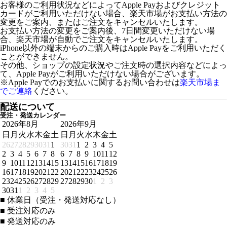
お客様のご利用状況などによってApple Payおよびクレジット
カードがご利用いただけない場合、楽天市場がお支払い方法の
変更をご案内、またはご注文をキャンセルいたします。
お支払い方法の変更をご案内後、7日間変更いただけない場
合、楽天市場が自動でご注文をキャンセルいたします。
iPhone以外の端末からのご購入時はApple Payをご利用いただく
ことができません。
その他、ショップの設定状況やご注文時の選択内容などによっ
て、Apple Payがご利用いただけない場合がございます。
※Apple Payでのお支払いに関するお問い合わせは
楽天市場ま
でご連絡
ください。
配送について
受注・発送カレンダー
2026年8月
2026年9月
日
月
火
水
木
金
土
日
月
火
水
木
金
土
26
27
28
29
30
31
1
30
31
1
2
3
4
5
2
3
4
5
6
7
8
6
7
8
9
10
11
12
9
10
11
12
13
14
15
13
14
15
16
17
18
19
16
17
18
19
20
21
22
20
21
22
23
24
25
26
23
24
25
26
27
28
29
27
28
29
30
1
2
3
30
31
1
2
3
4
5
■
休業日（受注・発送対応なし）
■
受注対応のみ
■
発送対応のみ