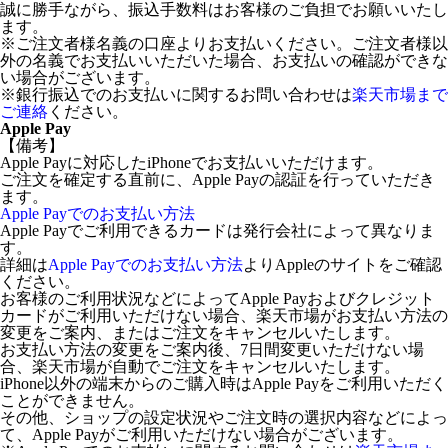
誠に勝手ながら、振込手数料はお客様のご負担でお願いいたし
ます。
※ご注文者様名義の口座よりお支払いください。ご注文者様以
外の名義でお支払いいただいた場合、お支払いの確認ができな
い場合がございます。
※銀行振込でのお支払いに関するお問い合わせは
楽天市場まで
ご連絡
ください。
Apple Pay
【備考】
Apple Payに対応したiPhoneでお支払いいただけます。
ご注文を確定する直前に、Apple Payの認証を行っていただき
ます。
Apple Payでのお支払い方法
Apple Payでご利用できるカードは発行会社によって異なりま
す。
詳細は
Apple Payでのお支払い方法
よりAppleのサイトをご確認
ください。
お客様のご利用状況などによってApple Payおよびクレジット
カードがご利用いただけない場合、楽天市場がお支払い方法の
変更をご案内、またはご注文をキャンセルいたします。
お支払い方法の変更をご案内後、7日間変更いただけない場
合、楽天市場が自動でご注文をキャンセルいたします。
iPhone以外の端末からのご購入時はApple Payをご利用いただく
ことができません。
その他、ショップの設定状況やご注文時の選択内容などによっ
て、Apple Payがご利用いただけない場合がございます。