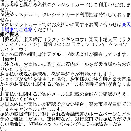
※お客様と異なる名義のクレジットカードはご利用いただけま
せん。
※決済システム上、クレジットカード利用控は発行しておりま
せん。
※クレジットカードでのお支払いに関するお問い合わせは
楽天
市場までご連絡
ください。
銀行振込
【振込先】楽天銀行（ラクテンギンコウ）楽天市場支店（ラク
テンイチバシテン） 普通 2721522 ラクテン（チハ゛ケンヨツ
カイト゛ウシ
※この口座の権利は楽天グループ株式会社が保有しています。
【備考】
ご注文後、お支払いに関するご案内メールを楽天市場からお送
りいたします。
お支払い状況の確認後、発送手続きが開始いたします。
ショップが金額を変更した場合、お客様のご注文時と楽天市場
からのお支払いに関するご案内メール送信時で金額が異なりま
す。
お支払いに関するご案内メールに記載の金額をご確認のうえ、
お支払いください。
14日以内にお支払いが確認できない場合、楽天市場が自動でご
注文をキャンセルいたします。
振込の取扱時間はご利用される金融機関のホームページなどを
予めご確認ください。連休時など、銀行窓口でお振込みができ
ない場合は、ATMやネットバンキングにてお振込みくださ
い。