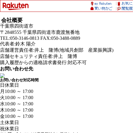
会社概要
千葉県四街道市
〒2848555 千葉県四街道市鹿渡無番地
TEL:050-3146-0813 FAX:050-3488-0889
代表者:鈴木 陽介
店舗運営責任者:井上 隆博(地域共創部 産業振興課)
店舗セキュリティ責任者:井上 隆博
購入履歴からの適格請求書発行:対応不可
お問い合わせ先
お問い合わせ対応時間
日
休業日
月
10:00 ～ 17:00
火
10:00 ～ 17:00
水
10:00 ～ 17:00
木
10:00 ～ 17:00
金
10:00 ～ 17:00
土
休業日
祝
休業日