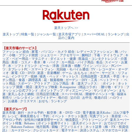
楽天トップへ >>
楽天トップ
|
特集一覧
|
ジャンル一覧
|
楽天市場アプリ
|
スーパーDEAL
|
ランキング
|
出
店のご案内
【楽天市場のサービス】
ファッション 総合
|
家電・パソコン・カメラ 総合
|
レディースファッション
|
靴
|
バッ
グ・小物・ブランド雑貨
|
ジュエリー・アクセサリー
|
腕時計
|
下着・ナイトウェア
|
キ
ッズ・ベビー用品・マタニティ
|
ダイエット・健康
|
医薬品・コンタクトレンズ・介護
用品
|
美容・コスメ・香水
|
車・バイク
|
カー用品・バイク用品
|
食品
|
スイーツ・お菓
子
|
水・ソフトドリンク
|
ビール・洋酒
|
日本酒・焼酎
|
ワイン
|
パソコン・PCパー
ツ
|
タブレットPC・スマートフォン
|
光回線・モバイル通信
|
TV・レコーダー・オーデ
ィオ
|
家電
|
CD・DVD
|
楽器・音楽機材
|
ゲーム
|
おもちゃ
|
ホビー
|
サービス・リフォ
ーム
|
インテリア・収納
|
寝具・ベッド・マットレス
|
日用品雑貨・文房具・手芸
|
キッ
チン用品・食器・調理器具
|
花・観葉植物
|
ガーデン・DIY・工具
|
ペットフード ・ ペ
ット用品
|
スポーツ・アウトドア
|
ゴルフ用品
|
本
（
楽天ブックス
） |
ポイント
|
ネット
ショップ 開業・開店
|
楽天ウェブ検索
|
R-magazine（雑誌コラボ）
|
贈り物・ギフト
|
フ
ァッション公式ブランド
|
ポイントアップ
|
ディズニーゾーン
|
サンリオゾーン
|
まち
楽
|
楽天ふるさと納税
|
日用品翌日配達
|
スーパーDEAL
|
開催中イベント一覧
|
福袋＆
初売り
|
バレンタイン
|
ホワイトデー
|
母の日
|
父の日
|
お中元
|
敬老の日
|
ハロウィ
ン
|
お歳暮
|
クリスマス
|
おせち
|
ランキング
【楽天グループ】
楽天市場
|
旅行・ホテル予約・航空券
|
本・DVD・CD
|
電子書籍 楽天Kobo
|
ゴルフ場予
約
|
レシピ
|
車検見積もり・予約
|
イベント・チケット販売
|
写真プリント
|
美容室・ヘ
アサロン予約
|
女性向け健康管理サービス
|
物流委託・アウトソーシング
|
楽天スーパー
ポイント特集
|
Rebates（ポイント提携サイト）
|
楽天ポイントカード
|
おでかけでポイ
ント
|
Rakuten Fashion
|
地方競馬
|
競輪
|
アフィリエイト
|
ネット証券（株・FX・投資信
託）
|
カードローン
|
クレジットカード
|
電子マネー
|
決済システム
|
スマホでカード決