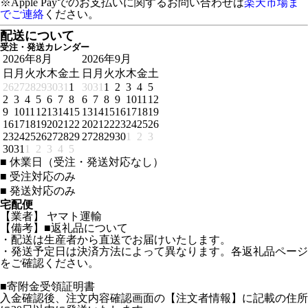
※Apple Payでのお支払いに関するお問い合わせは
楽天市場ま
でご連絡
ください。
配送について
受注・発送カレンダー
2026年8月
2026年9月
日
月
火
水
木
金
土
日
月
火
水
木
金
土
26
27
28
29
30
31
1
30
31
1
2
3
4
5
2
3
4
5
6
7
8
6
7
8
9
10
11
12
9
10
11
12
13
14
15
13
14
15
16
17
18
19
16
17
18
19
20
21
22
20
21
22
23
24
25
26
23
24
25
26
27
28
29
27
28
29
30
1
2
3
30
31
1
2
3
4
5
■
休業日（受注・発送対応なし）
■
受注対応のみ
■
発送対応のみ
宅配便
【業者】 ヤマト運輸
【備考】■返礼品について
・配送は生産者から直送でお届けいたします。
・発送予定日は決済方法によって異なります。各返礼品ページ
をご確認ください。
■寄附金受領証明書
入金確認後、注文内容確認画面の【注文者情報】に記載の住所