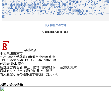
済
|
エネルギープランニング
|
住宅ローン変動金利（固定特約付き）・フラット35
|
損害
保険・生命保険比較
|
生命保険
|
自動車保険一括見積もり
|
インターネット銀行
|
ニュー
ス・検索
|
仕事紹介
|
不動産情報
|
ブログ
|
ROOM
|
楽天モバイル
|
プロバイダ・インタ
ーネット接続
|
無料通話＆メッセージアプリ
|
電話アプリ
|
動画配信
|
占い
|
toto・
BIG
|
宝くじ（ナンバーズ4・ナンバーズ3）
|
楽天イーグルス
|
楽天グループ サービス一
覧
個人情報保護方針
© Rakuten Group, Inc.
会社概要
千葉県四街道市
〒2848555 千葉県四街道市鹿渡無番地
TEL:050-3146-0813 FAX:050-3488-0889
代表者
:
鈴木 陽介
店舗運営責任者
:
井上 隆博(地域共創部 産業振興課)
店舗セキュリティ責任者
:
井上 隆博
購入履歴からの適格請求書発行:対応不可
お問い合わせ先