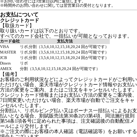
※お問い合わせには3営業日以内に返信します。
※時間外のお問い合わせに関しては翌営業日の受付となります。
お支払について
クレジットカード
【取扱カード】
取り扱いカードは以下のとおりです。
すべてのカード会社で、一括払いが可能となっております。
カード会社
支払方法
VISA
リボ,分割（3,5,6,10,12,15,18,20,24 回が可能です）
MASTER
リボ,分割（3,5,6,10,12,15,18,20,24 回が可能です）
JCB
リボ,分割（3,5,6,10,12,15,18,20,24 回が可能です）
Diners
リボ
AMEX
分割（3,5,6,10,12,15,18,20,24 回が可能です）
【備考】
お客様のご利用状況などによってクレジットカードがご利用い
ただけない場合、楽天市場がクレジットカード情報やお支払い
方法の変更をご案内、またはご注文をキャンセルいたします。
クレジットカード情報またはお支払い方法の変更をご案内後、
7日間変更いただけない場合、楽天市場が自動でご注文をキャ
ンセルいたします。
分割払い、リボルビング払い又はボーナス一括払いによるお支
払いとなる場合、割賦販売法第30条2の3第4項、同法施行規則
第54条1項各号に定められた事項は、注文確認後の自動配信メ
ールにより交付します。
※ご注文の際にお客様の本人確認（電話確認等）をお願いする
場合もございます。