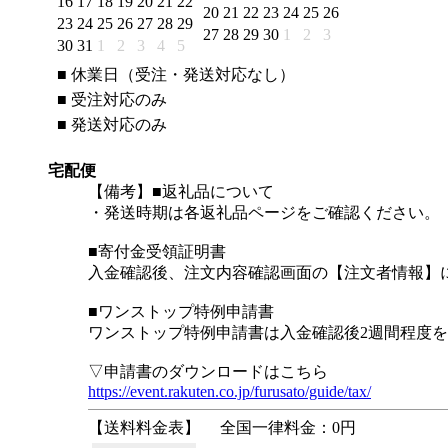
16
17
18
19
20
21
22
20
21
22
23
24
25
26
23
24
25
26
27
28
29
27
28
29
30
1
2
3
30
31
1
2
3
4
5
■
休業日（受注・発送対応なし）
■
受注対応のみ
■
発送対応のみ
宅配便
【備考】■返礼品について
・発送時期は各返礼品ページをご確認ください。
■寄付金受領証明書
入金確認後、注文内容確認画面の【注文者情報】
■ワンストップ特例申請書
ワンストップ特例申請書は入金確認後2週間程度
▽申請書のダウンロードはこちら
https://event.rakuten.co.jp/furusato/guide/tax/
【送料料金表】
全国一律料金：0円