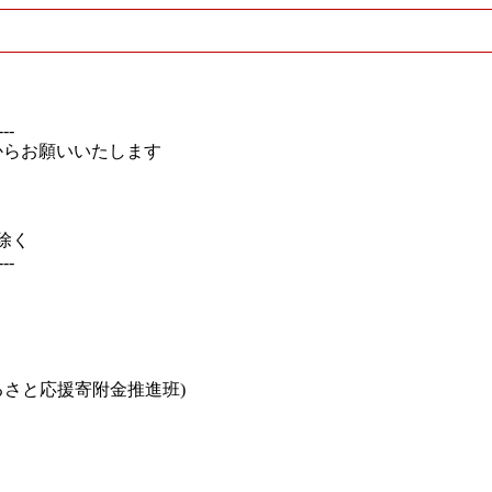
---
からお願いいたします
を除く
---
るさと応援寄附金推進班)