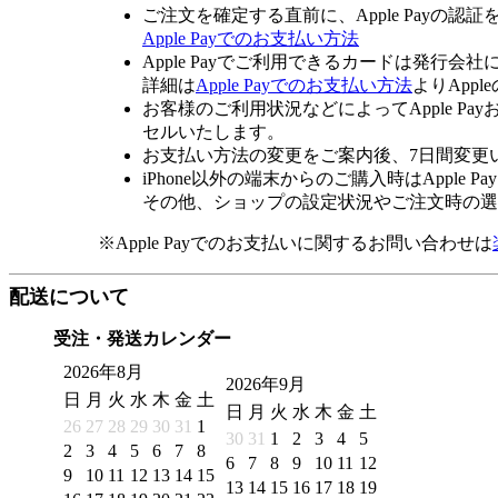
ご注文を確定する直前に、Apple Payの認
Apple Payでのお支払い方法
Apple Payでご利用できるカードは発行会
詳細は
Apple Payでのお支払い方法
よりApp
お客様のご利用状況などによってApple 
セルいたします。
お支払い方法の変更をご案内後、7日間変更
iPhone以外の端末からのご購入時はApple
その他、ショップの設定状況やご注文時の選択
※Apple Payでのお支払いに関するお問い合わせは
配送について
受注・発送カレンダー
2026年8月
2026年9月
日
月
火
水
木
金
土
日
月
火
水
木
金
土
26
27
28
29
30
31
1
30
31
1
2
3
4
5
2
3
4
5
6
7
8
6
7
8
9
10
11
12
9
10
11
12
13
14
15
13
14
15
16
17
18
19