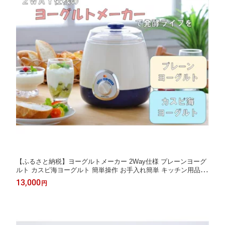
【ふるさと納税】ヨーグルトメーカー 2Way仕様 プレーンヨーグ
ルト カスピ海ヨーグルト 簡単操作 お手入れ簡単 キッチン用品 調
理家電
13,000
円