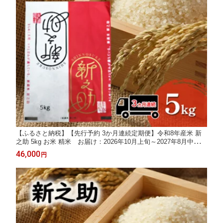
【ふるさと納税】【先行予約 3か月連続定期便】令和8年産米 新
之助 5kg お米 精米 お届け：2026年10月上旬～2027年8月中旬ま
で
46,000
円