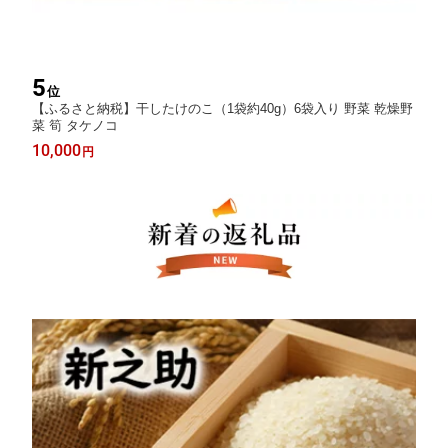
5
位
【ふるさと納税】干したけのこ（1袋約40g）6袋入り 野菜 乾燥野
菜 筍 タケノコ
10,000
円