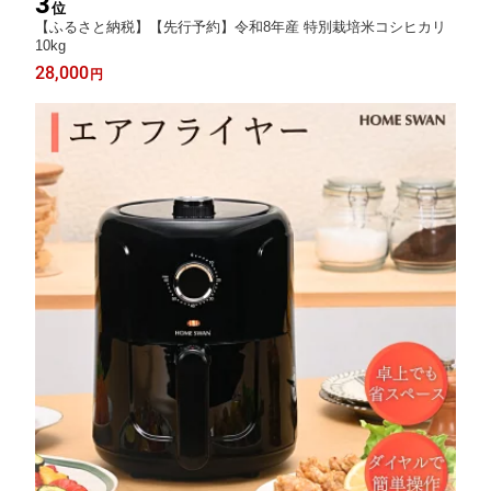
3
位
【ふるさと納税】【先行予約】令和8年産 特別栽培米コシヒカリ
10kg
28,000
円