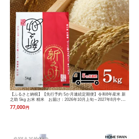
【ふるさと納税】【先行予約 5か月連続定期便】令和8年産米 新
之助 5kg お米 精米 お届け：2026年10月上旬～2027年8月中旬ま
で
77,000
円