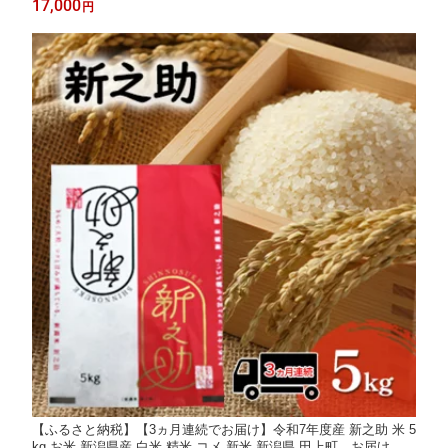
17,000
円
【ふるさと納税】【3ヵ月連続でお届け】令和7年度産 新之助 米 5
kg お米 新潟県産 白米 精米 コメ 新米 新潟県 田上町 お届け：準