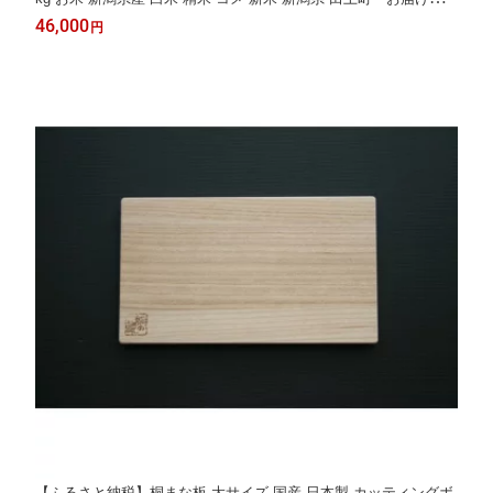
備出来次第、順次出荷
46,000
円
【ふるさと納税】桐まな板 大サイズ 国産 日本製 カッティングボ