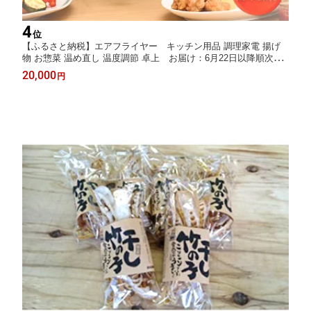
4
位
【ふるさと納税】エアフライヤー キッチン用品 調理家電 揚げ
物 お惣菜 温め直し 温度調節 卓上 お届け：6月22日以降順次発
送
20,000
円