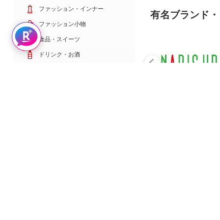
ファッション・インナー
有名ブランド・
ファッション小物
Rakuten AIで探す
食品・スイーツ
ドリンク・お酒
日用雑貨・キッチン用品
コスメ・健康・医薬品
キッズ・ベビー・玩具
家電・TV・カメラ
PC・スマホ・通信
スポーツ・ゴルフ
車・バイク
インテリア・寝具・収納
ペット・花・DIY工具
サービス・リフォーム