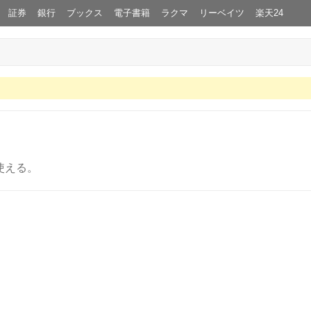
証券
銀行
ブックス
電子書籍
ラクマ
リーベイツ
楽天24
使える。