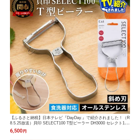
【ふるさと納税】日本テレビ『DayDay.』で紹介されました！（R
8.5.25放送）貝印 SELECT100 T型ピーラー DH3000 セレクト100
食洗器対応 ステンレスピーラー 関市 キッチンツール 皮むき シル
6,500
円
バー 料理 刃物 おしゃれ 便利