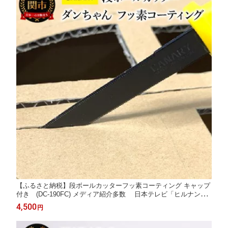
【ふるさと納税】段ボールカッターフッ素コーティング キャップ
付き (DC-190FC) メディア紹介多数 日本テレビ「ヒルナンデ
ス」（R3.11.17） 粘着が付きにくい テープ 工作段ボールカ
4,500
円
ッター ダンボール工作 倉庫作業 開梱 引っ越し CANARY