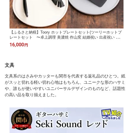
【ふるさと納税】Toory ホットプレートセット(ツーリーホットプ
レートセット 〜卓上調理 美濃焼 作山窯 結婚祝い 出産祝い 新築
祝い 贈り物 プレゼント ギフト 専用箱入り H15-40 調理器 キッチ
16,000
円
ン スプーン ターナー トング フライ返し ナイロン〜 関市
文具
文具系のはさみやカッターも関市を代表する返礼品のひとつ。紙
がスッと切れる軽い切れ心地はもちろん、ユニークな形のハサミ
や、誰もが使いやすいユニバーサルデザインのものなど、話題性
の高い品を取り揃えました。