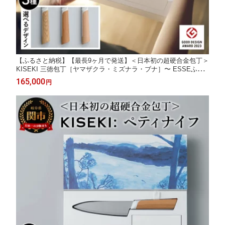
【ふるさと納税】【最長9ヶ月で発送】＜日本初の超硬合金包丁＞
KISEKI 三徳包丁［ヤマザクラ・ミズナラ・ブナ］〜 ESSEふる
さとグランプリ2024 日用品部門 金賞 グッドデザイン賞受賞 (R5.
165,000
円
10) テレビ紹介多数！ 毎日放送「 所さんお届けモノです！ 」(R6.
6.8)