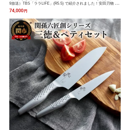
9放送）TBS「ララLIFE」(R5.5) で紹介されました！安田刃物 関
虎徹 V金10号 三徳包丁 180mm ペティナイフ 135mm 2本 セット
74,000
円
(YG300/YG303) 日本製 包丁セット 両刃 小さめ よく切れる 持ち
やすい 18cm 13cm