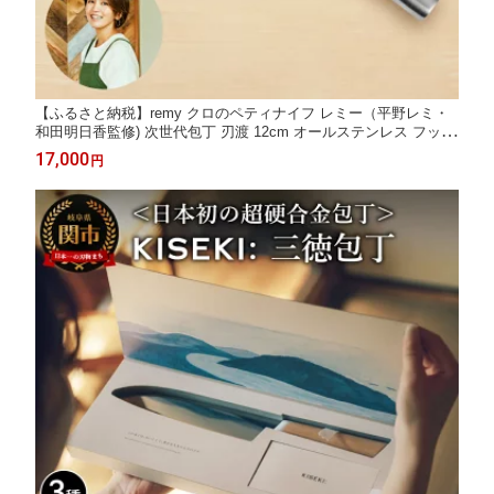
【ふるさと納税】remy クロのペティナイフ レミー（平野レミ・
和田明日香監修) 次世代包丁 刃渡 12cm オールステンレス フッ素
コート 切れ味が良い 刃離れがよい 美しいデザイン ギフト【最長
17,000
円
5ヶ月を目安に配送】