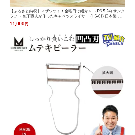
【ふるさと納税】＜ザワつく！金曜日で紹介＞ （R6.5.24) サンク
ラフト 包丁職人が作ったキャベツスライサー (HS-01) 日本製 千
切り ふわふわ ホルダー付き 野菜スライサー ヒルナンデス メディ
11,000
円
アで話題 キッチン用品