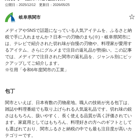
公開日：2025/12/12 更新日：2026/05/25
岐阜県関市
メディアやSNSで話題になっている人気アイテムを、ふるさと納
税で手に入れませんか？日本一の刃物のまち(※)・岐阜県関市に
は、テレビで紹介された切れ味が自慢の刃物や、料理家が愛用す
るアイテム、さらにグルメまで注目の返礼品が勢揃い。この記事
では、メディアで注目された関市の返礼品を、ジャンル別にピッ
クアップしてご紹介します。
※引用「令和6年度関市の工業」
包丁
関市といえば、日本有数の刃物産地。職人の技術が光る包丁は、
雑誌や料理番組でも取り上げられる人気返礼品です。切れ味の鋭
さはもちろん、扱いやすく、長く使える品質が高く評価されてい
ます。家庭用としてはもちろん、料理好きの方へのギフトとして
も選ばれており、関市ふるさと納税の中でも最も注目度が高いカ
テゴリーです。