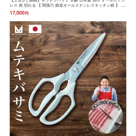
【ふるさと納税】キッチンバサミ 分解 日本製 貝印 オールステン
レス 肉 切れる 【 関孫六 鍛造オールステンレスキッチン鋏 】 鍛
造 一体型 分解可能 キッチンばさみ キッチンはさみ 調理器具 キ
17,000
円
ッチンツール ギフト 贈り物 H15-05 アウトドア