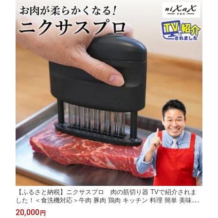
【ふるさと納税】ニクサスプロ 肉の筋切り器 TVで紹介されま
した！＜食洗機対応＞牛肉 豚肉 鶏肉 キッチン 料理 簡単 美味し
い 話題 スジ切り器 伝説の実演販売士 レジェンド松下おすすめ
20,000
円