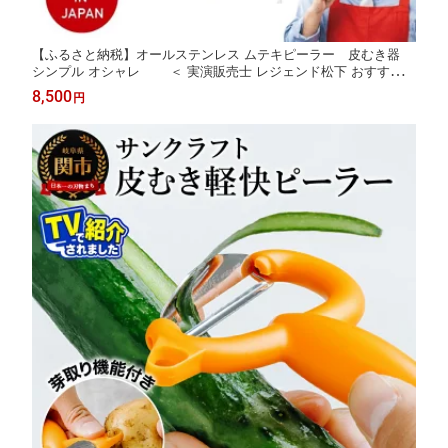
【ふるさと納税】オールステンレス ムテキピーラー 皮むき器
シンプル オシャレ ＜ 実演販売士 レジェンド松下 おすすめ
＞ レジェンド松下 実演 メディアで話題 TVショッピング 無敵 無
8,500
円
敵ピーラー