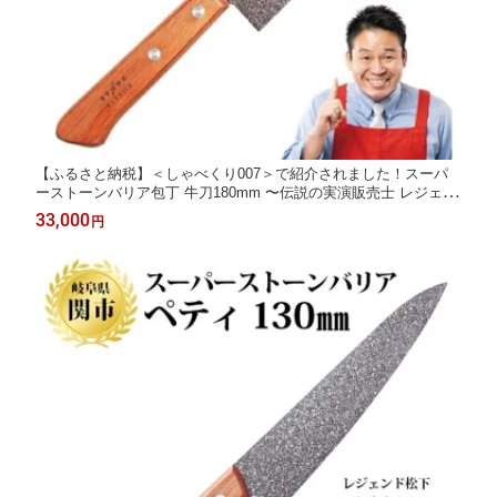
【ふるさと納税】＜しゃべくり007＞で紹介されました！スーパ
ーストーンバリア包丁 牛刀180mm 〜伝説の実演販売士 レジェン
ド松下 テレビショッピングで人気〜牛刀包丁 シェフナイフ 特殊
33,000
円
コーテイング モリブデンバナジウムステンレス鋼 錆びにくい ハ
マグリ刃