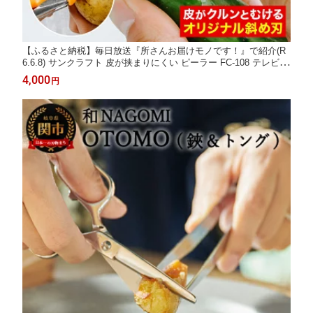
【ふるさと納税】毎日放送『所さんお届けモノです！』で紹介(R
6.6.8) サンクラフト 皮が挟まりにくい ピーラー FC-108 テレビ
紹介 皮むき ロングセラー 調理 器具 T字 皮むき器 かわむき 皮剥
4,000
円
き 皮引き キッチン用品 スライサー ステンレス刃 新生活 一人暮
らし