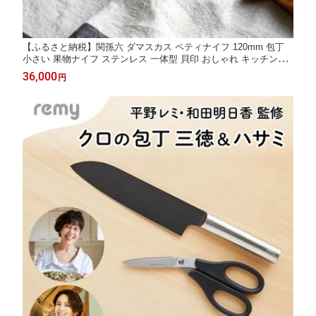
【ふるさと納税】関孫六 ダマスカス ペティナイフ 120mm 包丁
小さい 果物ナイフ ステンレス 一体型 貝印 おしゃれ キッチン用
品 調理器具 よく切れる 日本製 引越し 新生活 贈り物・ギフトに
36,000
円
も 送料無料 H27-02