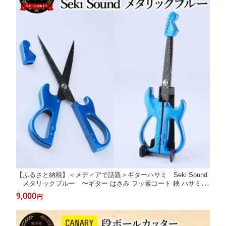
【ふるさと納税】＜メディアで話題＞ギターハサミ Seki Sound
メタリックブルー 〜ギター はさみ フッ素コート 鋏 ハサミ 刃
物 ニッケン刃物 関市 文具 文房具 事務 雑貨 TVで話題
9,000
円