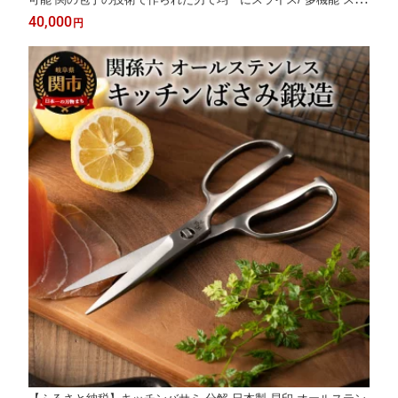
イサー 調理器具 千切り 野菜 果物 指ガード 安全ホルダー 日本製
40,000
円
抜群の切れ味 TV番組「所さんお届けモノです!」で紹介されまし
た(2025.6.14)」