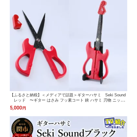
【ふるさと納税】＜メディアで話題＞ギターハサミ Seki Sound
レッド 〜ギター はさみ フッ素コート 鋏 ハサミ 刃物 ニッケ
ン刃物 関市 文具 文房具 事務 雑貨 TVで話題
5,000
円