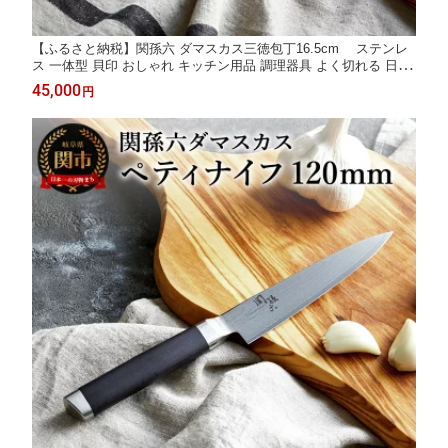
【ふるさと納税】関孫六 ダマスカス三徳包丁16.5cm ステンレ
ス 一体型 貝印 おしゃれ キッチン用品 調理器具 よく切れる 日本
製 引越し 新生活 贈り物・ギフトにも 送料無料 H30-02 テレビ
45,000
円
雑誌 人気 165mm