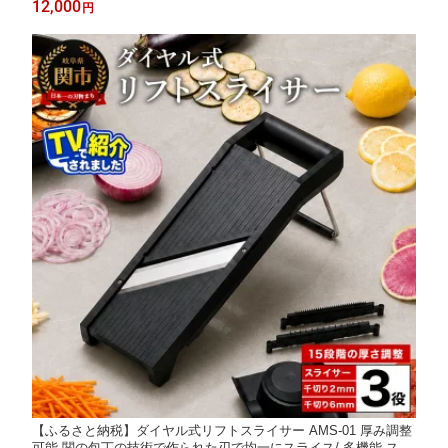
12,000
円
ッチン 調理器具 食洗機不可 しゃきふわ
【ふるさと納税】ダイヤル式リフトスライサー AMS-01 厚み調整
可能 関の包丁の技術で作られた刃で均一にスライス/ 多機能 スラ