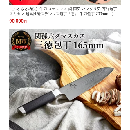
【ふるさと納税】牛刀 ステンレス 鋼 両刃 ハマグリ刃 万能包丁
スミカマ 超高性能ステンレス包丁『忍』 牛刀包丁 200mm 【 CO
COCORO（コココロ）×スミカマ 共同開発 】 肉 魚 野菜 20cm
90,000
円
関市 ギフト 化粧箱 ブランド 人気youtuber タレント 大西哲也 包
丁