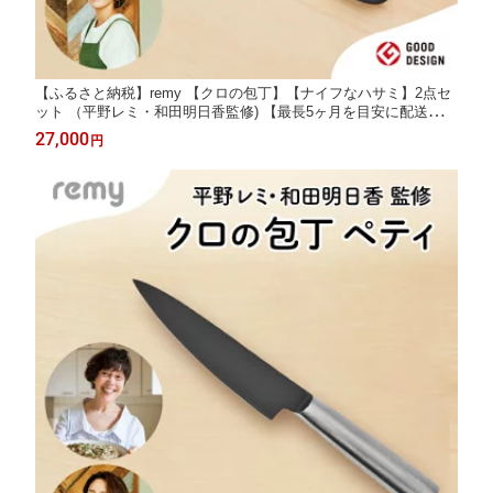
【ふるさと納税】remy 【クロの包丁】【ナイフなハサミ】2点セ
ット （平野レミ・和田明日香監修) 【最長5ヶ月を目安に配送】関
市
27,000
円