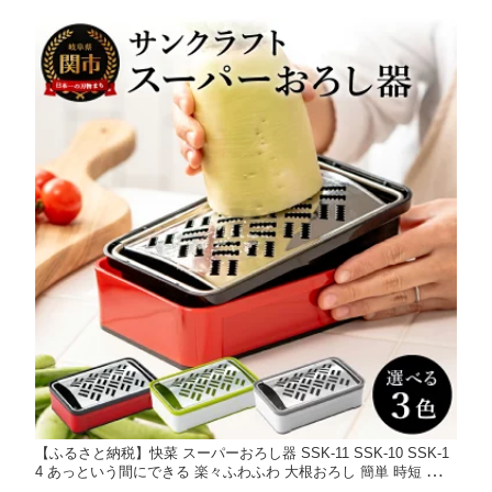
【ふるさと納税】快菜 スーパーおろし器 SSK-11 SSK-10 SSK-1
4 あっという間にできる 楽々ふわふわ 大根おろし 簡単 時短 滑り
止め 受け皿 水切り付 サンクラフト 山芋 りんご チーズ 調理器 キ