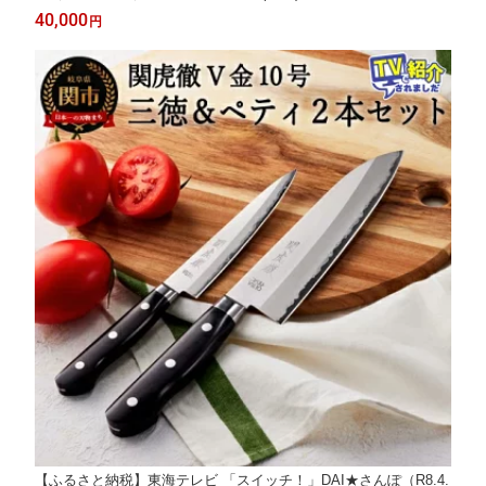
田刃物 関虎徹 V金10号 三徳包丁 180mm (YG300) 日本製 包丁 よ
40,000
円
く切れる 持ちやすい ハンドル 三層構造 肉 魚 野菜 18cmキッチ
ン用品 関市
【ふるさと納税】東海テレビ 「スイッチ！」DAI★さんぽ（R8.4.