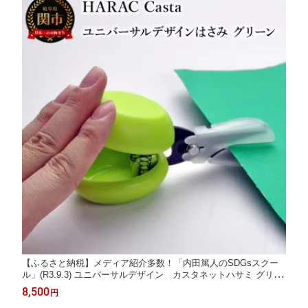
【ふるさと納税】メディア紹介多数！「内田篤人のSDGsスクー
ル」(R3.9.3) ユニバーサルデザイン カスタネットハサミ グリー
ン (D-CASTA-G) NHK「イッピン」(R4.6.7） 日本テレビ「スク
8,500
円
ール革命！」(R3.2.20) 朝日新聞掲載(R6.2.24) 関の刃物 日本製 は