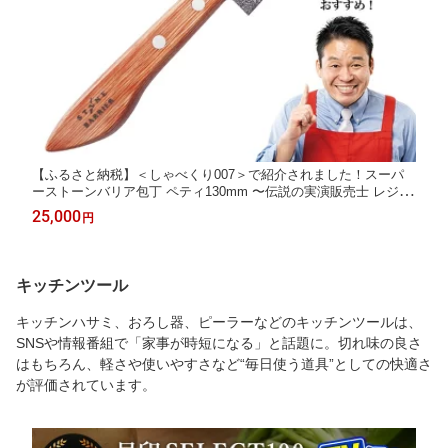
【ふるさと納税】＜しゃべくり007＞で紹介されました！スーパ
ーストーンバリア包丁 ペティ130mm 〜伝説の実演販売士 レジェ
ンド松下 テレビショッピングで人気〜 ペティナイフ 果物ナイフ
25,000
円
小型包丁 特殊コーテイング モリブデンバナジウムステンレス鋼
錆びにくい
キッチンツール
キッチンハサミ、おろし器、ピーラーなどのキッチンツールは、
SNSや情報番組で「家事が時短になる」と話題に。切れ味の良さ
はもちろん、軽さや使いやすさなど“毎日使う道具”としての快適さ
が評価されています。