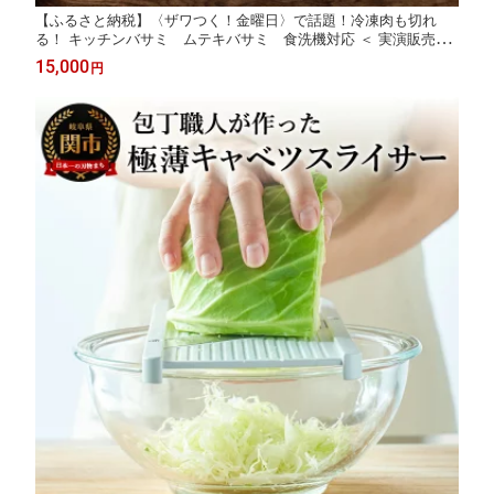
【ふるさと納税】〈ザワつく！金曜日〉で話題！冷凍肉も切れ
る！ キッチンバサミ ムテキバサミ 食洗機対応 ＜ 実演販売士
レジェンド松下 おすすめ ＞ キッチンハサミ メディアで話題 無敵
15,000
円
ばさみ 無敵はさみ 無敵 ムテキ 食洗器