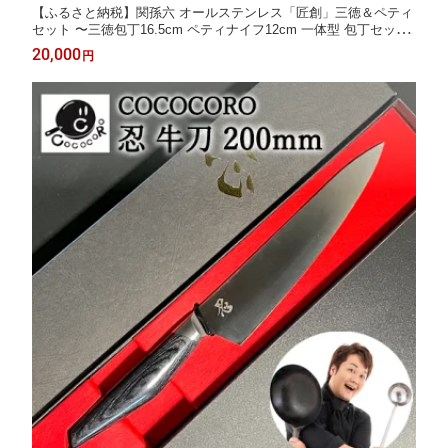
【ふるさと納税】関孫六 オールステンレス「匠創」三徳＆ペティ
セット 〜三徳包丁16.5cm ペティナイフ12cm 一体型 包丁セット
2本セット 貝印 おしゃれ キッチン用品 調理器具 よく切れる 日本
20,000
円
製 食洗機 贈り物・ギフトにも 送料無料 2点セット 〜 H20-01