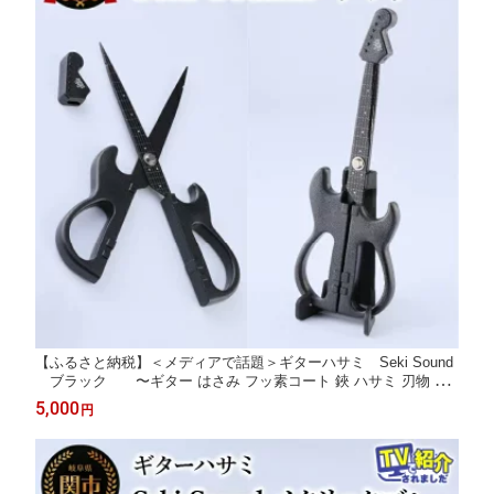
【ふるさと納税】＜メディアで話題＞ギターハサミ Seki Sound
ブラック 〜ギター はさみ フッ素コート 鋏 ハサミ 刃物 ニ
ッケン刃物 関市 文具 文房具 事務 雑貨 TVで話題
5,000
円