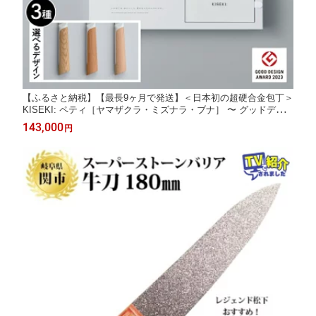
【ふるさと納税】【最長9ヶ月で発送】＜日本初の超硬合金包丁＞
KISEKI: ペティ［ヤマザクラ・ミズナラ・ブナ］ 〜 グッドデザ
イン賞受賞 (R5.10) テレビ紹介多数！ 毎日放送「 所さんお届けモ
143,000
円
ノです！ 」(R6.6.8) TBS「 ララLIFE 」(R5.5) 包丁