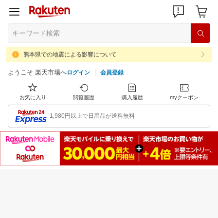
熊本県での地震による影響について
ようこそ 楽天市場へ
ログイン
会員登録
お気に入り
閲覧履歴
購入履歴
myクーポン
1,980円以上で日用品が送料無料