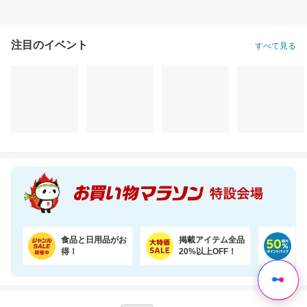
注目のイベント
すべて見る
食品と日用品がお
掲載アイテム全品
日
得！
20%以上OFF！
ポ