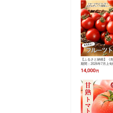
【ふるさと納税】《
期間：2026年7月上
送】産地直送！杤本農
14,000
円
マト 2kg入り 華小町
トマト ミディトマト 
おすすめ デザートトマ
限定 季節限定 1200