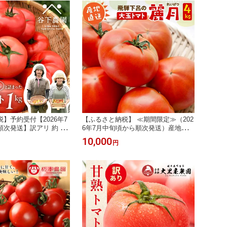
】予約受付【2026年7
【ふるさと納税】 ≪期間限定≫（202
次発送】訳アリ 約 1k
6年7月中旬頃から順次発送）産地直
みがぎゅーっと詰まった果
送！飛騨トマト 麗月大玉20玉（4kg）
10,000
円
谷下農園 有機JAS認
下呂市 とまと トマト 新鮮 野菜 レイ
トマト使用≫トマト 麗
ゲツ れいげつ
認証 レイゲツ れいげつ
下呂温泉 特産品 5000
呂市