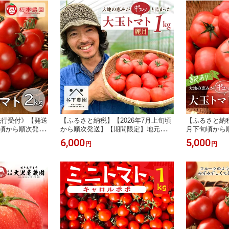
先行受付》【発送
【ふるさと納税】【2026年7月上旬頃
【ふるさと納税
旬頃から順次発
から順次発送】【期間限定】地元の人
月下旬頃から順
園 フルーツト
気者！大地の恵みがぎゅーっと詰まっ
g 大地の恵
6,000
5,000
円
円
 はなこまち ミニ
た果肉が厚い 大玉トマト約 1kg（6〜
肉が厚い大玉≪
新鮮 下呂温泉
8玉）（サイズ混合）≪谷下農園 有機
証農園の完熟
ト 高糖度 期間
JAS認証農園の完熟トマト使用≫ 麗
月 有機JAS
0円 岐阜県 下呂市
月 とまと 産地直送 6000円 岐阜県 下
とまと 訳あり 
呂市
円 岐阜県 下