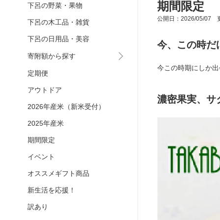
期間限定
下呂の野菜・果物
公開日：2026/05/07 更
下呂の木工品・雑貨
下呂の日用品・美容
今、この時だ
寄附額から探す
今この時期にしか出
定期便
アウトドア
濃密果実、サ
2026年産米（新米受付）
2025年産米
期間限定
イベント
オススメギフト商品
新生活を応援！
訳あり