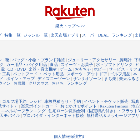
楽天トップへ >>
プ
|
特集一覧
|
ジャンル一覧
|
楽天市場アプリ
|
スーパーDEAL
|
ランキング
|
出
ン
|
靴
|
バッグ・小物・ブランド雑貨
|
ジュエリー・アクセサリー
|
腕時計
|
下
ク
|
カー用品・バイク用品
|
食品
|
スイーツ・お菓子
|
水・ソフトドリンク
|
ビ
家電
|
CD・DVD
|
楽器・音楽機材
|
ゲーム
|
おもちゃ
|
ホビー
|
サービス・リフ
・工具
|
ペットフード ・ ペット用品
|
スポーツ・アウトドア
|
ゴルフ用品
|
本
ド
|
ポイントアップ
|
ディズニーゾーン
|
サンリオゾーン
|
まち楽
|
楽天ふるさ
ウィン
|
お歳暮
|
クリスマス
|
おせち
|
ランキング
|
ゴルフ場予約
|
レシピ
|
車検見積もり・予約
|
イベント・チケット販売
|
写真
提携サイト）
|
楽天ポイントカード
|
おでかけでポイント
|
Rakuten Fashion
|
地方
|
エネルギープランニング
|
住宅ローン変動金利（固定特約付き）・フラット3
天モバイル
|
プロバイダ・インターネット接続
|
無料通話＆メッセージアプリ
個人情報保護方針