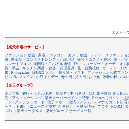
楽天トッ
【楽天市場のサービス】
ファッション 総合
|
家電・パソコン・カメラ 総合
|
レディースファッショ
康
|
医薬品・コンタクトレンズ・介護用品
|
美容・コスメ・香水
|
車・バイ
スマートフォン
|
光回線・モバイル通信
|
TV・レコーダー・オーディオ
|
具・手芸
|
キッチン用品・食器・調理器具
|
花・観葉植物
|
ガーデン・DIY
索
|
R-magazine（雑誌コラボ）
|
贈り物・ギフト
|
ファッション公式ブラン
り
|
バレンタイン
|
ホワイトデー
|
母の日
|
父の日
|
お中元
|
敬老の日
|
ハロ
【楽天グループ】
楽天市場
|
旅行・ホテル予約・航空券
|
本・DVD・CD
|
電子書籍 楽天Kobo
託・アウトソーシング
|
楽天スーパーポイント特集
|
Rebates（ポイント
ーン
|
クレジットカード
|
電子マネー
|
決済システム
|
スマホでカード決済
ーネット銀行
|
ニュース・検索
|
仕事紹介
|
不動産情報
|
ブログ
|
ROOM
|
楽
ズ3）
|
楽天イーグルス
|
楽天グループ サービス一覧