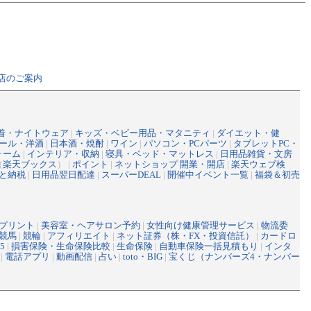
店のご案内
着・ナイトウェア
|
キッズ・ベビー用品・マタニティ
|
ダイエット・健
ール・洋酒
|
日本酒・焼酎
|
ワイン
|
パソコン・PCパーツ
|
タブレットPC・
ォーム
|
インテリア・収納
|
寝具・ベッド・マットレス
|
日用品雑貨・文房
（
楽天ブックス
） |
ポイント
|
ネットショップ 開業・開店
|
楽天ウェブ検
と納税
|
日用品翌日配達
|
スーパーDEAL
|
開催中イベント一覧
|
福袋＆初売
プリント
|
美容室・ヘアサロン予約
|
女性向け健康管理サービス
|
物流委
競馬
|
競輪
|
アフィリエイト
|
ネット証券（株・FX・投資信託）
|
カードロ
5
|
損害保険・生命保険比較
|
生命保険
|
自動車保険一括見積もり
|
インタ
|
電話アプリ
|
動画配信
|
占い
|
toto・BIG
|
宝くじ（ナンバーズ4・ナンバー