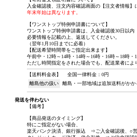
入金確認後、注文内容確認画面の【注文者情報】に
年末年始は異なります。
【ワンストップ特例申請書について】
ワンストップ特例申請書は、入金確認後30日以内
必要情報を記載の上、返送してください。
（翌年1月10日までに必着）
【配送希望時間帯をご指定出来ます】
午前中・12時～14時・14時～16時・16時～18時
ただし時間指定をされた場合でも、配送業者によ
【送料料金表】
全国一律料金：0円
離島他の扱い
離島・一部地域は追加送料がかか
発送を伴わない
【備考】
【商品発送のタイミング】
特にご指定がない場合、
楽天バンク決済、銀行振込 ⇒ご入金確認後、○