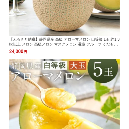
【ふるさと納税】静岡県産 高級 アローマメロン 山等級 1玉 約1.3
kg以上 メロン 高級メロン マスクメロン 温室 フルーツ くだもの
果物 化粧箱入 お取り寄せ 国産 静岡県 菊川市 送料無料 【通年受
24,000
円
付・発送】