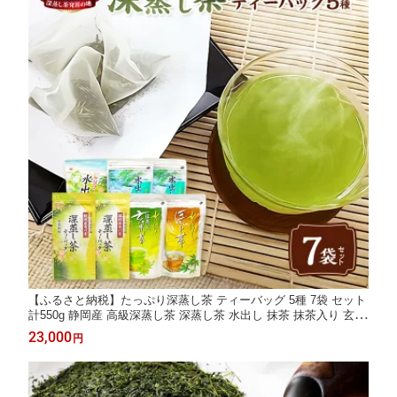
【ふるさと納税】たっぷり深蒸し茶 ティーバッグ 5種 7袋 セット
計550g 静岡産 高級深蒸し茶 深蒸し茶 水出し 抹茶 抹茶入り 玄米
茶 焙茶 お茶 茶 緑茶 日本茶 ほうじ茶 詰め合わせ お取り寄せ 静
23,000
円
岡県 菊川市 送料無料