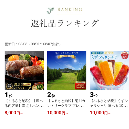
更新日
：
08/08
（08/01〜08/07集計）
1
2
3
位
位
位
【ふるさと納税】【選べ
【ふるさと納税】菊川カ
【ふるさと納税】くずシ
る内容量】満点！ハンバ
ントリークラブ プレー割
ャリシャリ 選べる 10本
ーグ（タレ付）セット 2
引券 ＜選べる＞ 3,000円
20本 30本 葛アイス くず
8,000
10,000
10,000
円
～
円
～
円
～
個～32個 1個あたり 180
／9,000円／15,000円／3
アイス 溶けないアイス
g 8000円〜51000円 8千
0,000円【ゴルフ場】ゴ
シャーベット アイス ア
円〜5万1000円 牛肉10
ルフ ゴルフプレー券 ゴ
イスバー 氷バー 詰め合