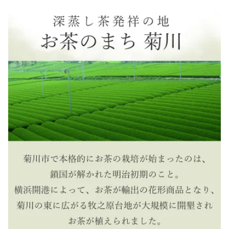
0％ ハンバーグ オニオン
ルフ利用券 ゴルフ施設
わせ 和菓子 スイーツ デ
ソース入り ソース付き
チケット 券 割引券 遠州
ザート 国産 葛粉 夏ギフ
牛肉 食品 惣菜 おかず 冷
静岡県 菊川市 10000
ト ギフト 静岡県 菊川市
凍 焼くだけ 簡単調理 お
円〜100000円 1万円〜1
送料無料 【2026年6月上
取り寄せ 静岡県 菊川市
0万円
旬～10月上旬迄順次発送
送料無料
予定】