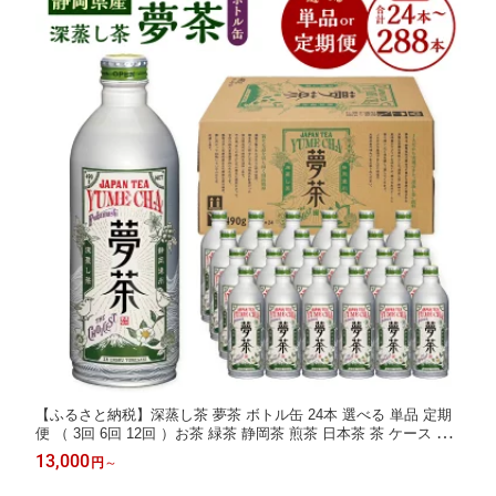
【ふるさと納税】深蒸し茶 夢茶 ボトル缶 24本 選べる 単品 定期
便 （ 3回 6回 12回 ）お茶 緑茶 静岡茶 煎茶 日本茶 茶 ケース ま
とめ買い 箱買い 缶 飲料 ドリンク 水分補給 暑さ対策 1本約490g
13,000
円
～
静岡県 菊川市 送料無料