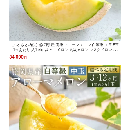
【ふるさと納税】静岡県産 高級 アローマメロン 白等級 大玉 5玉
（1玉あたり 約1.5kg以上） メロン 高級メロン マスクメロン 温室
フルーツ くだもの 果物 化粧箱入 お取り寄せ 国産 静岡県 菊川市
84,000
円
送料無料 【通年受付・発送】