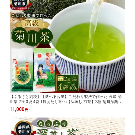
【ふるさと納税】【選べる容量】こだわり製法で作った 高級 菊
川茶 2袋 3袋 4袋 1袋あたり100g【深蒸し 煎茶】2種 菊川深蒸し
茶 静岡茶 深蒸し茶 お茶 緑茶 茶 日本茶 詰め合わせ お取り寄せ
11,000
円
～
静岡県 菊川市 送料無料