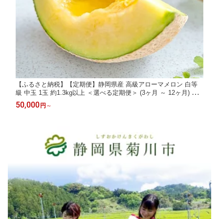
【ふるさと納税】【定期便】静岡県産 高級アローマメロン 白等
級 中玉 1玉 約1.3kg以上 ＜選べる定期便＞ (3ヶ月 ～ 12ヶ月) メ
ロン 高級メロン マスクメロン 温室 フルーツ 果物 化粧箱入 お取
50,000
円
～
り寄せ 国産 静岡県 菊川市 送料無料【通年受付・発送】