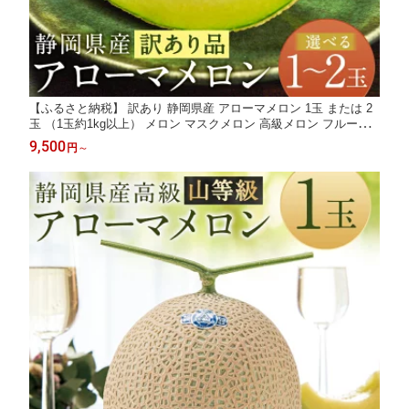
【ふるさと納税】 訳あり 静岡県産 アローマメロン 1玉 または 2
玉 （1玉約1kg以上） メロン マスクメロン 高級メロン フルーツ
果物 くだもの 家庭用 ご自宅用 傷 箱入 お取り寄せ 国産 静岡県
9,500
円
～
菊川市 9500円 ～ 18000円 9千5百円～1万8千円【通年受付・発
送】