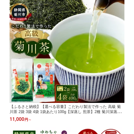
【ふるさと納税】【選べる容量】こだわり製法で作った 高級 菊
川茶 2袋 3袋 4袋 1袋あたり100g【深蒸し 煎茶】2種 菊川深蒸し
茶 静岡茶 深蒸し茶 お茶 緑茶 茶 日本茶 詰め合わせ お取り寄せ
11,000
円
～
静岡県 菊川市 送料無料