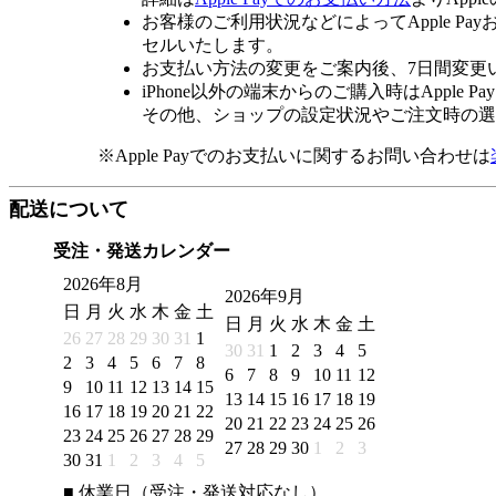
お客様のご利用状況などによってApple 
セルいたします。
お支払い方法の変更をご案内後、7日間変更
iPhone以外の端末からのご購入時はApple
その他、ショップの設定状況やご注文時の選択
※Apple Payでのお支払いに関するお問い合わせは
配送について
受注・発送カレンダー
2026年8月
2026年9月
日
月
火
水
木
金
土
日
月
火
水
木
金
土
26
27
28
29
30
31
1
30
31
1
2
3
4
5
2
3
4
5
6
7
8
6
7
8
9
10
11
12
9
10
11
12
13
14
15
13
14
15
16
17
18
19
16
17
18
19
20
21
22
20
21
22
23
24
25
26
23
24
25
26
27
28
29
27
28
29
30
1
2
3
30
31
1
2
3
4
5
■
休業日（受注・発送対応なし）