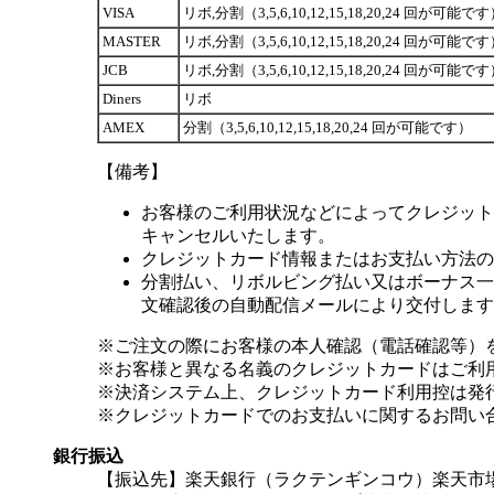
VISA
リボ,分割（3,5,6,10,12,15,18,20,24 回が可能で
MASTER
リボ,分割（3,5,6,10,12,15,18,20,24 回が可能で
JCB
リボ,分割（3,5,6,10,12,15,18,20,24 回が可能で
Diners
リボ
AMEX
分割（3,5,6,10,12,15,18,20,24 回が可能です）
【備考】
お客様のご利用状況などによってクレジット
キャンセルいたします。
クレジットカード情報またはお支払い方法の
分割払い、リボルビング払い又はボーナス一括
文確認後の自動配信メールにより交付します
※ご注文の際にお客様の本人確認（電話確認等）
※お客様と異なる名義のクレジットカードはご利
※決済システム上、クレジットカード利用控は発
※クレジットカードでのお支払いに関するお問い
銀行振込
【振込先】楽天銀行（ラクテンギンコウ）楽天市場支