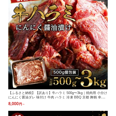
【ふるさと納税】【訳あり】牛ハラミ 500g〜3kg｜焼肉用 小分け
にんにく醤油ダレ 味付け 牛肉 ハラミ 冷凍 BBQ 京都 舞鶴 幸福
亭
8,000
円
～