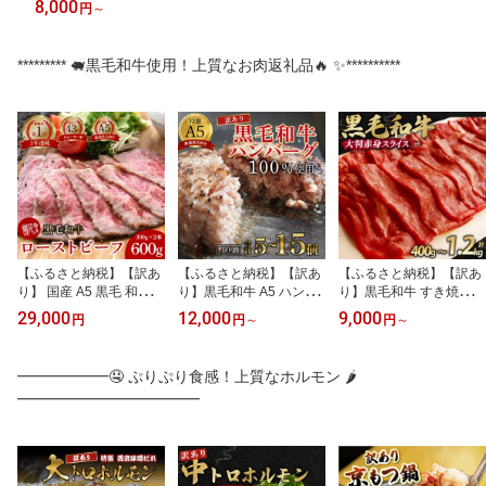
8,000
円
～
********* 🐖黒毛和牛使用！上質なお肉返礼品🔥 ✨**********
【ふるさと納税】【訳あ
【ふるさと納税】【訳あ
【ふるさと納税】【訳あ
り】 国産 A5 黒毛 和牛
り】黒毛和牛 A5 ハンバ
り】黒毛和牛 すき焼き
ローストビーフ 300g×2
ーグ 140g ×5〜15個｜国
赤身 大判 400g〜1.2kg｜
29,000
12,000
9,000
円
円
～
円
～
600g 厳選 おすすめ 大人
産 和牛 真空個包装 冷凍
国産牛 肩ウデ 塩こうじ
気 高評価 タレ付 ブロッ
お取り寄せグルメ 京都
味付け 無添加 冷凍 しゃ
ク お取り寄せ グルメ 牛
舞鶴
ぶしゃぶ スキしゃぶ 京
━━━━━━🤤 ぷりぷり食感！上質なホルモン 🌶️
肉 調理済 お惣菜 洋食 贅
都 舞鶴 幸福亭
━━━━━━━━━━━━
沢 高級 加工品 冷凍 自宅
用 簡易包装 エコパッケ
ージ 京都 舞鶴 ABCフー
ズ