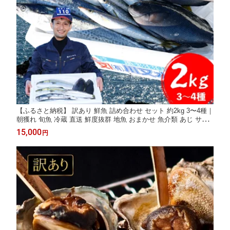
【ふるさと納税】 訳あり 鮮魚 詰め合わせ セット 約2kg 3〜4種｜
朝獲れ 旬魚 冷蔵 直送 鮮度抜群 地魚 おまかせ 魚介類 あじ サバ
鯛 いわし サゴシ カマス など
15,000
円