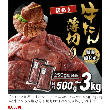
【ふるさと納税】 【訳あり】 牛たん 薄切り 塩だれ 500g 1kg 2kg
3kg 牛タン タン塩 小分け 焼肉 BBQ 冷凍 切り落とし 冷凍 牛肉
京都府 舞鶴市
8,000
円
～