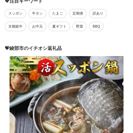
💖注目キーワード
スッポン
牛タン
たまご
定期便
訳あり
京都姫牛
お中元
夏ギフト
野菜
BBQ
💝綾部市のイチオシ返礼品