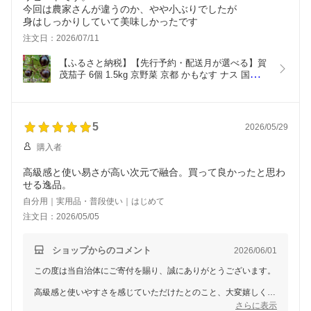
今回は農家さんが違うのか、やや小ぶりでしたが
身はしっかりしていて美味しかったです
注文日：2026/07/11
【ふるさと納税】【先行予約・配送月が選べる】賀
茂茄子 6個 1.5kg 京野菜 京都 かもなす ナス 国産 
高級野菜 夏野菜 旬 とろける 甘み 肉厚 田楽 ステー
キ お取り寄せ グルメ 産地直送 農家直送
5
2026/05/29
購入者
高級感と使い易さが高い次元で融合。買って良かったと思わ
せる逸品。
自分用｜実用品・普段使い｜はじめて
注文日：2026/05/05
ショップからのコメント
2026/06/01
この度は当自治体にご寄付を賜り、誠にありがとうございます。
高級感と使いやすさを感じていただけたとのこと、大変嬉しく思
います。こちらの長財布は、厳選したイタリアンレザーを使用
さらに表示