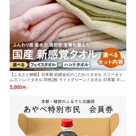
【ふるさと納税】日本製 紡績会社のこだわりタオル スリータイ
ムズ ハンドタオル 同色2枚 ライトグリーン / タオル 日本製 ギフ
ト 綾部市 / 綾部紡績株式会社［BSBT012］
5,000
円
～