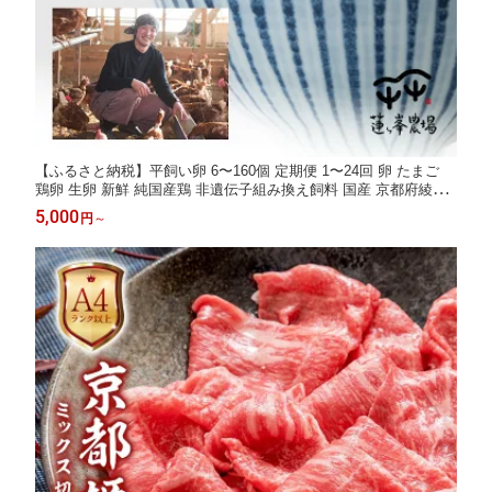
【ふるさと納税】平飼い卵 6〜160個 定期便 1〜24回 卵 たまご
鶏卵 生卵 新鮮 純国産鶏 非遺伝子組み換え飼料 国産 京都府綾部
市
5,000
円
～