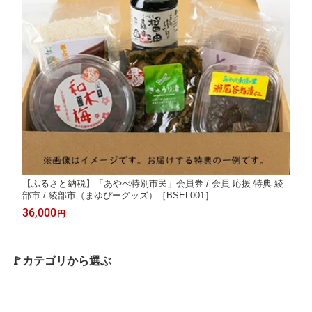
【ふるさと納税】「あやべ特別市民」会員券 / 会員 応援 特典 綾
部市 / 綾部市（まゆぴーグッズ）［BSEL001］
36,000
円
🚩カテゴリから選ぶ