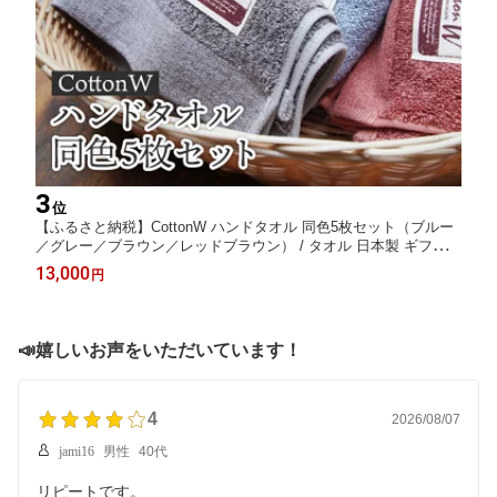
3
位
【ふるさと納税】CottonW ハンドタオル 同色5枚セット（ブルー
／グレー／ブラウン／レッドブラウン） / タオル 日本製 ギフト
綾部市 / 綾部紡績株式会社［BSBT007］
13,000
円
📣嬉しいお声をいただいています！
4
2026/08/07
jami16
男性
40代
リピートです。