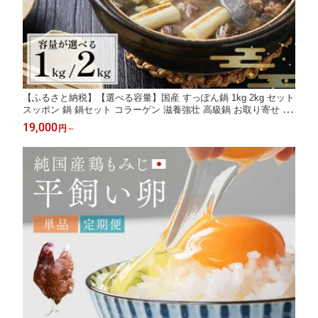
【ふるさと納税】【選べる容量】国産 すっぽん鍋 1kg 2kg セット
スッポン 鍋 鍋セット コラーゲン 滋養強壮 高級鍋 お取り寄せ /
鍋 健康 コラーゲン 綾部市 / 丹の里水産［BSDM025］
19,000
円
～