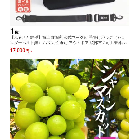
1
位
【ふるさと納税】海上自衛隊 公式マーク付 手提げバッグ（ショ
ルダーベルト無） / バッグ 通勤 アウトドア 綾部市 / 司工業株式
会社［BSCY003］
17,000
円
～