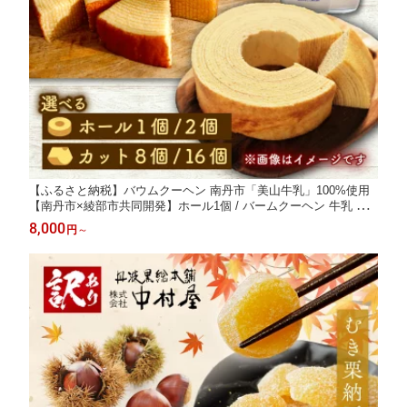
【ふるさと納税】バウムクーヘン 南丹市「美山牛乳」100%使用
【南丹市×綾部市共同開発】ホール1個 / バームクーヘン 牛乳 ギ
フト 綾部市 / ワークショップサクラティエ［BSBO007］
8,000
円
～