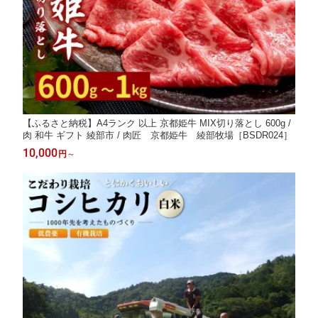
【ふるさと納税】A4ランク 以上 京都姫牛 MIX切り落とし 600g /
肉 和牛 ギフト 綾部市 / 肉匠 京都姫牛 綾部牧場［BSDR024］
10,000
円
～