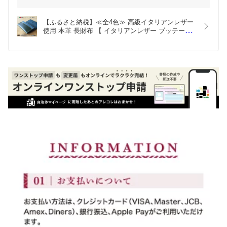
し、職人が一点一点丁寧に仕上げております。使うほどに経年変
化を楽しめるのも魅力です。ぜひ長くご愛用いただき、さらにそ
の良さを実感していただければ幸いです。
【ふるさと納税】≪全4色≫ 高級イタリアンレザー
使用 本革 長財布 【 イタリアンレザー ブッテーロ 
今後とも綾部市をどうぞよろしくお願いいたします。
長財布 さいふ 財布 レザー イタリア革 本革長財布 
プレゼント 贈り物 記念 誕生日 お祝い 革財布 革 京
都 綾部 】