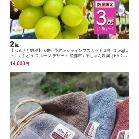
2
位
【ふるさと納税】≪先行予約≫シャインマスカット 3房（1.5kg以
上） / ぶどう フルーツ デザート 綾部市 / 平ちゃん農園［BSDT00
3］
14,000
円