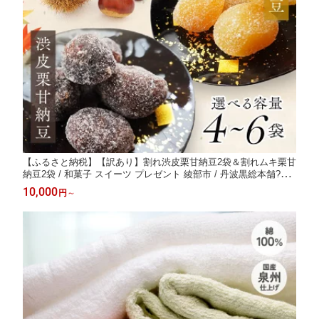
【ふるさと納税】【訳あり】割れ渋皮栗甘納豆2袋＆割れムキ栗甘
納豆2袋 / 和菓子 スイーツ プレゼント 綾部市 / 丹波黒総本舗?樺?
村屋［BSCN032］
10,000
円
～