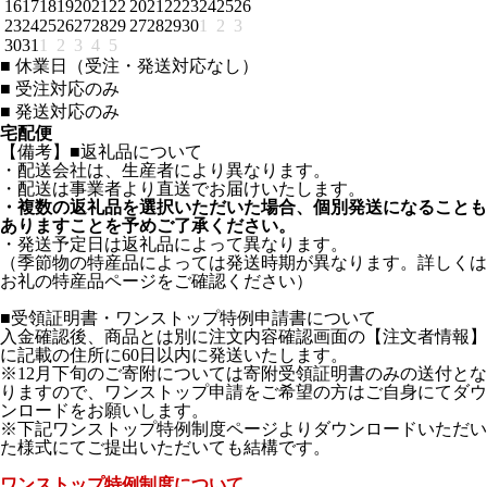
16
17
18
19
20
21
22
20
21
22
23
24
25
26
23
24
25
26
27
28
29
27
28
29
30
1
2
3
30
31
1
2
3
4
5
■
休業日（受注・発送対応なし）
■
受注対応のみ
■
発送対応のみ
宅配便
【備考】■返礼品について
・配送会社は、生産者により異なります。
・配送は事業者より直送でお届けいたします。
・複数の返礼品を選択いただいた場合、個別発送になることも
ありますことを予めご了承ください。
・発送予定日は返礼品によって異なります。
（季節物の特産品によっては発送時期が異なります。詳しくは
お礼の特産品ページをご確認ください）
■受領証明書・ワンストップ特例申請書について
入金確認後、商品とは別に注文内容確認画面の【注文者情報】
に記載の住所に60日以内に発送いたします。
※12月下旬のご寄附については寄附受領証明書のみの送付とな
りますので、ワンストップ申請をご希望の方はご自身にてダウ
ンロードをお願いします。
※下記ワンストップ特例制度ページよりダウンロードいただい
た様式にてご提出いただいても結構です。
ワンストップ特例制度について