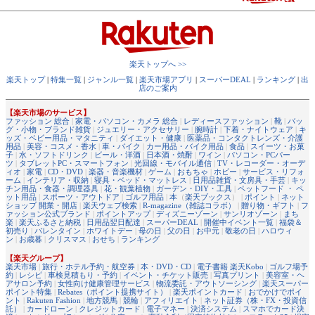
楽天トップへ >>
楽天トップ
|
特集一覧
|
ジャンル一覧
|
楽天市場アプリ
|
スーパーDEAL
|
ランキング
|
出
店のご案内
【楽天市場のサービス】
ファッション 総合
|
家電・パソコン・カメラ 総合
|
レディースファッション
|
靴
|
バッ
グ・小物・ブランド雑貨
|
ジュエリー・アクセサリー
|
腕時計
|
下着・ナイトウェア
|
キ
ッズ・ベビー用品・マタニティ
|
ダイエット・健康
|
医薬品・コンタクトレンズ・介護
用品
|
美容・コスメ・香水
|
車・バイク
|
カー用品・バイク用品
|
食品
|
スイーツ・お菓
子
|
水・ソフトドリンク
|
ビール・洋酒
|
日本酒・焼酎
|
ワイン
|
パソコン・PCパー
ツ
|
タブレットPC・スマートフォン
|
光回線・モバイル通信
|
TV・レコーダー・オーデ
ィオ
|
家電
|
CD・DVD
|
楽器・音楽機材
|
ゲーム
|
おもちゃ
|
ホビー
|
サービス・リフォ
ーム
|
インテリア・収納
|
寝具・ベッド・マットレス
|
日用品雑貨・文房具・手芸
|
キッ
チン用品・食器・調理器具
|
花・観葉植物
|
ガーデン・DIY・工具
|
ペットフード ・ ペ
ット用品
|
スポーツ・アウトドア
|
ゴルフ用品
|
本
（
楽天ブックス
） |
ポイント
|
ネット
ショップ 開業・開店
|
楽天ウェブ検索
|
R-magazine（雑誌コラボ）
|
贈り物・ギフト
|
フ
ァッション公式ブランド
|
ポイントアップ
|
ディズニーゾーン
|
サンリオゾーン
|
まち
楽
|
楽天ふるさと納税
|
日用品翌日配達
|
スーパーDEAL
|
開催中イベント一覧
|
福袋＆
初売り
|
バレンタイン
|
ホワイトデー
|
母の日
|
父の日
|
お中元
|
敬老の日
|
ハロウィ
ン
|
お歳暮
|
クリスマス
|
おせち
|
ランキング
【楽天グループ】
楽天市場
|
旅行・ホテル予約・航空券
|
本・DVD・CD
|
電子書籍 楽天Kobo
|
ゴルフ場予
約
|
レシピ
|
車検見積もり・予約
|
イベント・チケット販売
|
写真プリント
|
美容室・ヘ
アサロン予約
|
女性向け健康管理サービス
|
物流委託・アウトソーシング
|
楽天スーパー
ポイント特集
|
Rebates（ポイント提携サイト）
|
楽天ポイントカード
|
おでかけでポイ
ント
|
Rakuten Fashion
|
地方競馬
|
競輪
|
アフィリエイト
|
ネット証券（株・FX・投資信
託）
|
カードローン
|
クレジットカード
|
電子マネー
|
決済システム
|
スマホでカード決