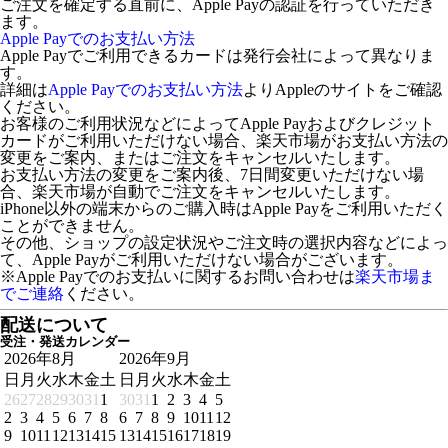
ご注文を確定する直前に、Apple Payの認証を行っていただき
ます。
Apple Payでのお支払い方法
Apple Payでご利用できるカードは発行会社によって異なりま
す。
詳細は
Apple Payでのお支払い方法
よりAppleのサイトをご確認
ください。
お客様のご利用状況などによってApple Payおよびクレジット
カードがご利用いただけない場合、楽天市場がお支払い方法の
変更をご案内、またはご注文をキャンセルいたします。
お支払い方法の変更をご案内後、7日間変更いただけない場
合、楽天市場が自動でご注文をキャンセルいたします。
iPhone以外の端末からのご購入時はApple Payをご利用いただく
ことができません。
その他、ショップの設定状況やご注文時の選択内容などによっ
て、Apple Payがご利用いただけない場合がございます。
※Apple Payでのお支払いに関するお問い合わせは
楽天市場ま
でご連絡
ください。
配送について
受注・発送カレンダー
2026年8月
2026年9月
日
月
火
水
木
金
土
日
月
火
水
木
金
土
26
27
28
29
30
31
1
30
31
1
2
3
4
5
2
3
4
5
6
7
8
6
7
8
9
10
11
12
9
10
11
12
13
14
15
13
14
15
16
17
18
19