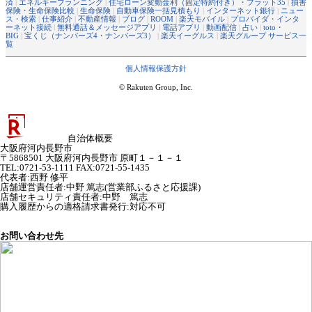
済
|
エネルギープランニング
|
住宅ローン変動金利（固定特約付き）・フラット35
|
損害
保険・生命保険比較
|
生命保険
|
自動車保険一括見積もり
|
インターネット銀行
|
ニュー
ス・検索
|
仕事紹介
|
不動産情報
|
ブログ
|
ROOM
|
楽天モバイル
|
プロバイダ・インタ
ーネット接続
|
無料通話＆メッセージアプリ
|
電話アプリ
|
動画配信
|
占い
|
toto・
BIG
|
宝くじ（ナンバーズ4・ナンバーズ3）
|
楽天イーグルス
|
楽天グループ サービス一
覧
個人情報保護方針
© Rakuten Group, Inc.
自治体概要
大阪府河内長野市
〒5868501 大阪府河内長野市 原町１－１－１
TEL:0721-53-1111 FAX:0721-55-1435
代表者
:
西野 修平
店舗運営責任者
:
中野 篤志(営業部ふるさと応援課)
店舗セキュリティ責任者
:
中野 篤志
購入履歴からの適格請求書発行:対応不可
お問い合わせ先