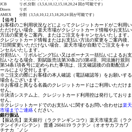
JCB
リボ,分割（3,5,6,10,12,15,18,20,24 回が可能です）
Diners
リボ
AMEX
分割（3,5,6,10,12,15,18,20,24 回が可能です）
【備考】
お客様のご利用状況などによってクレジットカードがご利用い
ただけない場合、楽天市場がクレジットカード情報やお支払い
方法の変更をご案内、またはご注文をキャンセルいたします。
クレジットカード情報またはお支払い方法の変更をご案内後、
7日間変更いただけない場合、楽天市場が自動でご注文をキャ
ンセルいたします。
分割払い、リボルビング払い又はボーナス一括払いによるお支
払いとなる場合、割賦販売法第30条2の3第4項、同法施行規則
第54条1項各号に定められた事項は、注文確認後の自動配信メ
ールにより交付します。
※ご注文の際にお客様の本人確認（電話確認等）をお願いする
場合もございます。
※お客様と異なる名義のクレジットカードはご利用いただけま
せん。
※決済システム上、クレジットカード利用控は発行しておりま
せん。
※クレジットカードでのお支払いに関するお問い合わせは
楽天
市場までご連絡
ください。
銀行振込
【振込先】楽天銀行（ラクテンギンコウ）楽天市場支店（ラク
テンイチバシテン） 普通 2604119 ラクテン（オオサカフカワ
チナカ゛ノシ