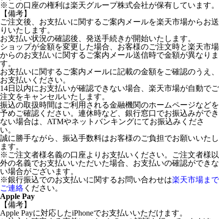
※この口座の権利は楽天グループ株式会社が保有しています。
【備考】
ご注文後、お支払いに関するご案内メールを楽天市場からお送
りいたします。
お支払い状況の確認後、発送手続きが開始いたします。
ショップが金額を変更した場合、お客様のご注文時と楽天市場
からのお支払いに関するご案内メール送信時で金額が異なりま
す。
お支払いに関するご案内メールに記載の金額をご確認のうえ、
お支払いください。
14日以内にお支払いが確認できない場合、楽天市場が自動でご
注文をキャンセルいたします。
振込の取扱時間はご利用される金融機関のホームページなどを
予めご確認ください。連休時など、銀行窓口でお振込みができ
ない場合は、ATMやネットバンキングにてお振込みくださ
い。
誠に勝手ながら、振込手数料はお客様のご負担でお願いいたし
ます。
※ご注文者様名義の口座よりお支払いください。ご注文者様以
外の名義でお支払いいただいた場合、お支払いの確認ができな
い場合がございます。
※銀行振込でのお支払いに関するお問い合わせは
楽天市場まで
ご連絡
ください。
Apple Pay
【備考】
Apple Payに対応したiPhoneでお支払いいただけます。