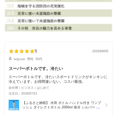
5
2026/08/05
heijyosin
男性
50代
スーパーボトルです。冷たい
スーパーボトルです。冷たいスポートドリンクがキンキンに
冷えています。お得間違いない。コスパ最強。
自分用｜ビジネス｜はじめて
注文日：2026/07/21
【ふるさと納税】 水筒 ボトル ハンドル付き ワンプ
ッシュ ダイレクトボトル 2000ml 保冷 シルバー ス
テンレス 真空二重構造 大容量 タンブラー マグボト
ル 学校 アウトドア オフィス 669002 (スケーター株