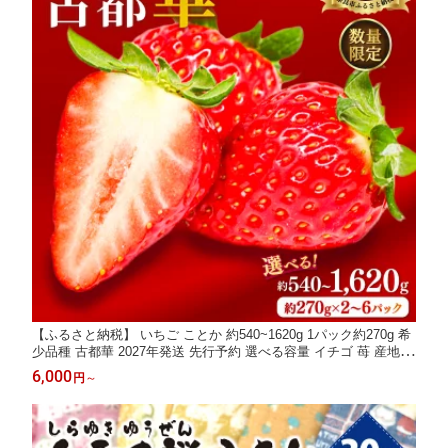
【ふるさと納税】 いちご ことか 約540~1620g 1パック約270g 希
少品種 古都華 2027年発送 先行予約 選べる容量 イチゴ 苺 産地直
送 小分け 冷蔵 人気 おすすめ フルーツ 果物 ストロベリー ふるさ
6,000
円
～
と itigo ギフト 贈答 プレゼント 奈良県 奈良市 なら のぼるちゃん
ファーム