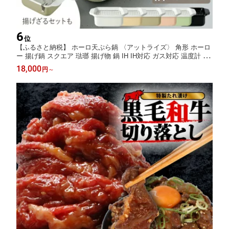
6
位
【ふるさと納税】 ホーロ天ぷら鍋 〈アットライズ〉 角形 ホーロ
ー 揚げ鍋 スクエア 琺瑯 揚げ物 鍋 IH IH対応 ガス対応 温度計 バ
ット 食洗機対応 角型 ワイド 四角 角型天ぷら鍋 角型鍋 すのこ網
18,000
円
～
奈良県 奈良市