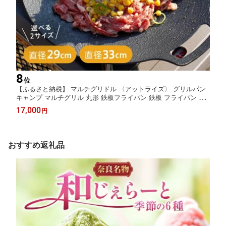
8
位
【ふるさと納税】 マルチグリドル 〈アットライズ〉 グリルパン
キャンプ マルチグリル 丸形 鉄板フライパン 鉄板 フライパン 直
火 持ち手 専用ケース グリルプレート 軽量 焚き火 コンロ IH対応
17,000
円
奈良県 奈良市 奈良
おすすめ返礼品