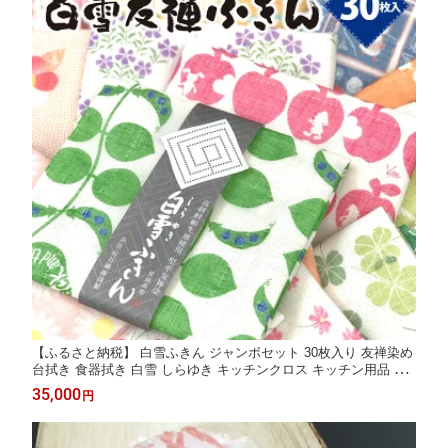
【ふるさと納税】 白雪ふきん ジャンボセット 30枚入り 友禅染め
台拭き 食器拭き 白雪 しらゆき キッチンクロス キッチン用品 台
所用品 日用品 フェイスタオル 赤ちゃん 汗拭き 雑貨 ギフト 家庭
35,000
円
用 贈答用 肌拭き 消臭 抗菌 吸水性 速乾 白雪友禅ふきん 奈良県
奈良市