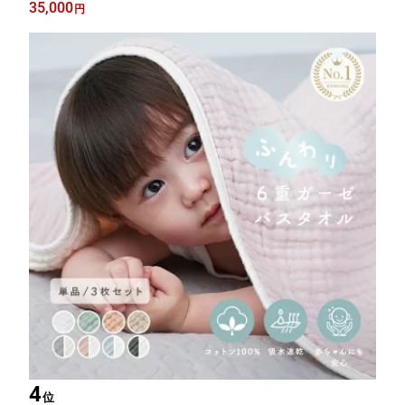
所用品 日用品 フェイスタオル 赤ちゃん 汗拭き 雑貨 ギフト 家庭
35,000
円
用 贈答用 肌拭き 消臭 抗菌 吸水性 速乾 白雪友禅ふきん 奈良県
奈良市
4
位