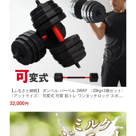
【ふるさと納税】 ダンベル バーベル 2WAY 〈20kg×2個セット〉
〈アットライズ〉 可変式 可変 筋トレ ワンタッチロック スポーツ
健康 運動 プレート セット トレーニング ダイエット 奈良県 奈良
32,000
円
市 奈良 なら 26-006