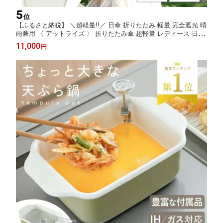
5
位
【ふるさと納税】 ＼超軽量!!／ 日傘 折りたたみ 軽量 完全遮光 晴
雨兼用 〈 アットライズ 〉 折りたたみ傘 超軽量 レディース 日傘
折り畳み傘 遮光 コンパクト 傘 UV日傘 女性 丈夫 おしゃれ かわ
11,000
円
いい 折りたたみ日傘 雨 遮熱 小さい 奈良県 奈良市