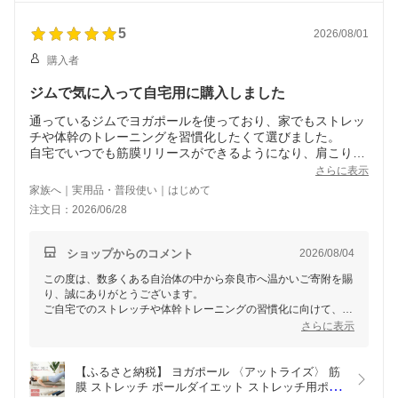
式会社) 奈良県 奈良市 なら 15-027
5
2026/08/01
購入者
ジムで気に入って自宅用に購入しました
通っているジムでヨガポールを使っており、家でもストレッ
チや体幹のトレーニングを習慣化したくて選びました。
自宅でいつでも筋膜リリースができるようになり、肩こりや
腰のケアにとても役立っています。しっかりした作りで使い
さらに表示
心地も抜群です。良い返礼品をありがとうございました！
家族へ｜実用品・普段使い｜はじめて
注文日：2026/06/28
ショップからのコメント
2026/08/04
この度は、数多くある自治体の中から奈良市へ温かいご寄附を賜
り、誠にありがとうございます。
ご自宅でのストレッチや体幹トレーニングの習慣化に向けて、当
市のお礼の品をお選びいただき大変光栄に存じます。
さらに表示
いつでも筋膜リリースができる環境となり、「肩こりや腰のケア
に役立っている」「使い心地も抜群」とのお言葉を頂戴し、私ど
もも大変嬉しく拝読いたしました。しっかりとした作りとなって
【ふるさと納税】 ヨガポール 〈アットライズ〉 筋
おりますので、ぜひこれからも日々のケアやリフレッシュに長く
膜 ストレッチ ポールダイエット ストレッチ用ポー