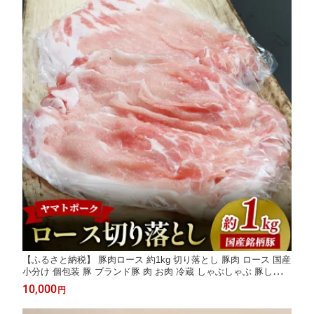
【ふるさと納税】 豚肉ロース 約1kg 切り落とし 豚肉 ロース 国産
小分け 個包装 豚 ブランド豚 肉 お肉 冷蔵 しゃぶしゃぶ 豚しゃぶ
鍋 スライス 小間切れ 人気 おかず 料理 時短 ジューシー ギフト
10,000
円
贈り物 贈答 内祝い 御祝 お取り寄せ 銘柄豚 ヤマトポーク 奈良県
奈良市