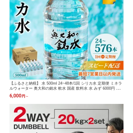
【ふるさと納税】 水 500ml 24~48本/1回 シリカ水 定期便 ミネラ
ルウォーター 奥大和の銘水 軟水 国産 飲料水 水 みず 6000円 日
用品 長期保存 備蓄 防災 災害 非常用 避難用品 防災グッズ 備蓄水
6,000
円
～
ふるさと納税 水 500ml 水 定期便 奈良県 奈良市