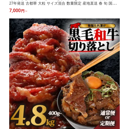
27年発送 古都華 大粒 サイズ混合 数量限定 産地直送 春 旬 国産
冷蔵 イチゴ 苺 フルーツ 果物 小分け ブランドいちご 甘い おすす
7,000
円
～
め 贈答 プレゼント ギフト お歳暮 奈良県 奈良市 いちご農家だる
ま