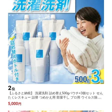
2
位
【ふるさと納税】 洗濯洗剤 詰め替え500gパウチ×3個セット せん
たくレスキュー 詰替 つめかえ用 部屋干し プロ用 ウイルス除去
洗剤 洗濯 選択用洗剤 無香料 液体 抗菌 衣類用 返礼品 支援品 日
5,000
円
用品 自宅用 ギフト お歳暮 御中元 汚れ落ち 消臭 除菌 奈良市 奈
良県 J-101