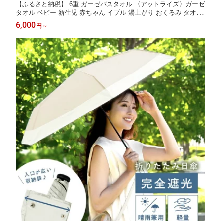
【ふるさと納税】 6重 ガーゼバスタオル 〈アットライズ〉ガーゼ
タオル ベビー 新生児 赤ちゃん イブル 湯上がり おくるみ タオル
3枚セット 単品 フード付き 正方形 ふわふわ やわらか くすみカラ
6,000
円
～
ー かわいい お祝い 奈良県 奈良市 なら