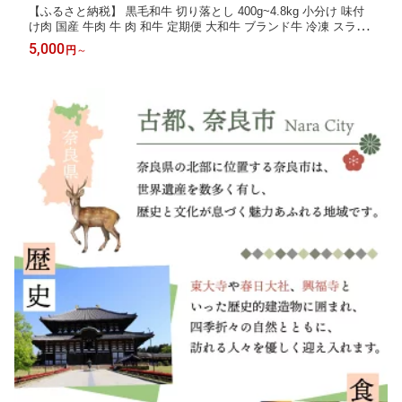
【ふるさと納税】 黒毛和牛 切り落とし 400g~4.8kg 小分け 味付
け肉 国産 牛肉 牛 肉 和牛 定期便 大和牛 ブランド牛 冷凍 スライ
ス タレ 特製タレ 漬け 秘伝 たれ 焼き肉 焼肉 牛丼 丼 大容量 BBQ
5,000
円
～
バーベキュー 味付き おすすめ 人気 贈答 ギフト 奈良県 奈良市 近
藤精肉店