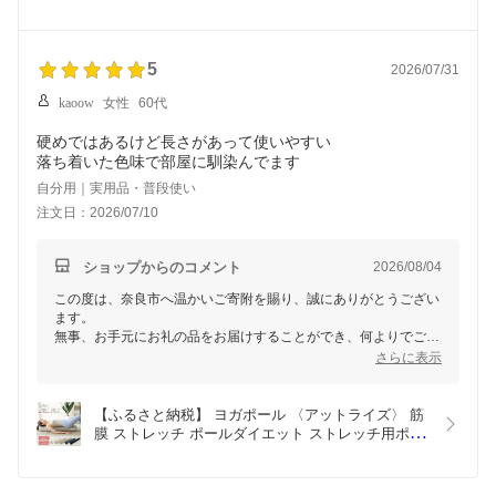
ご活用いただけますと幸いです。
ル ポール エクササイズポール フォームローラー 体
今後とも寄附者様にお喜びいただけるお礼の品をお届けできるよ
幹 ダイエット ヨガ トレーニング 奈良県 奈良市 奈
う、日々試行錯誤を続け尽力して参りますので、引き続き奈良市
良
をどうぞよろしくお願いいたします。
5
2026/07/31
kaoow
女性
60代
硬めではあるけど長さがあって使いやすい
落ち着いた色味で部屋に馴染んでます
自分用｜実用品・普段使い
注文日：2026/07/10
ショップからのコメント
2026/08/04
この度は、奈良市へ温かいご寄附を賜り、誠にありがとうござい
ます。
無事、お手元にお礼の品をお届けすることができ、何よりでござ
います。
さらに表示
お届けいたしましたお品につきまして、「長さがあって使いやす
い」と、ご満足いただけたようで私どもも大変嬉しく存じます。
少し硬めの使用感とのことですが、日々のストレッチやリフレッ
【ふるさと納税】 ヨガポール 〈アットライズ〉 筋
シュなどに長くご活用いただけますと幸いです。
膜 ストレッチ ポールダイエット ストレッチ用ポー
また「落ち着いた色味で部屋に馴染んでいる」とインテリアとし
ル ポール エクササイズポール フォームローラー 体
てもお気に召していただき何よりでございます。
幹 ダイエット ヨガ トレーニング 奈良県 奈良市 奈
これからも寄附者様の暮らしに寄り添い、お喜びいただけるお礼
良