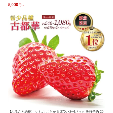
肉 焼き肉 バーベキュー BBQ キャンプ フライパン ミックスホル
5,000
円
～
モン 奈良県 奈良市 焼肉工房もく 900g 1.2kg 3kg 300g
【ふるさと納税】 いちご ことか 約270g×2~4パック 先行予約 20