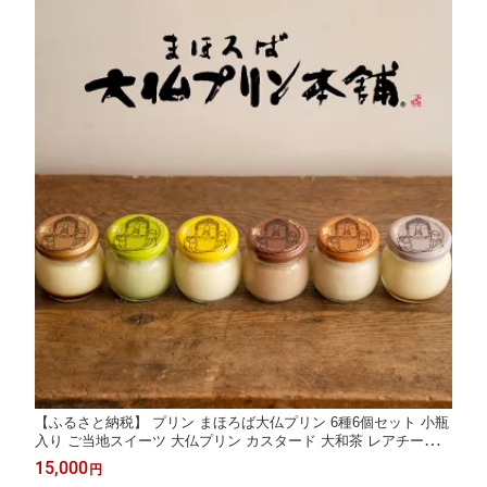
【ふるさと納税】 プリン まほろば大仏プリン 6種6個セット 小瓶
入り ご当地スイーツ 大仏プリン カスタード 大和茶 レアチーズ
ショコラ カプチーノ 地酒 プリン スイーツ デザート 洋菓子 おや
15,000
円
つ ぷりん お菓子 おみやげ 土産 プレゼント ギフト お歳暮 奈良県