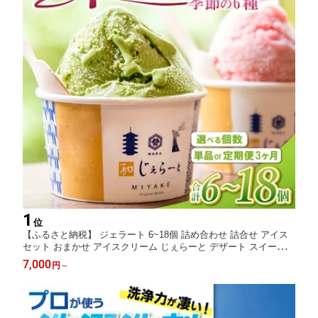
1
位
【ふるさと納税】 ジェラート 6~18個 詰め合わせ 詰合せ アイス
セット おまかせ アイスクリーム じぇらーと デザート スイーツ
シャーべット ふるさと納税ジェラート ふるさと納税アイス ふる
7,000
円
～
さと納税スイーツ ギフト 贈り物 プレゼント 素材 奈良県 奈良市
みやけ