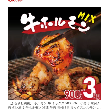
4,000
円
～
ワイン パーティ 贈答 プレゼント ギフト 贈り物 送料無料 泉屋 奈
良県 奈良市
【ふるさと納税】 ホルモン 牛 ミックス 900g~3kg 小分け 味付き
肉 タレ漬け 牛ホルモン 冷凍 牛肉 味付け肉 ミックスホルモン 焼