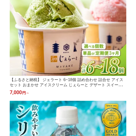
【ふるさと納税】 ジェラート 6~18個 詰め合わせ 詰合せ アイス
セット おまかせ アイスクリーム じぇらーと デザート スイーツ
シャーべット ふるさと納税ジェラート ふるさと納税アイス ふる
7,000
円
～
さと納税スイーツ ギフト 贈り物 プレゼント 素材 奈良県 奈良市
みやけ