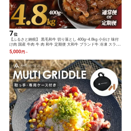
7
位
【ふるさと納税】 黒毛和牛 切り落とし 400g~4.8kg 小分け 味付
け肉 国産 牛肉 牛 肉 和牛 定期便 大和牛 ブランド牛 冷凍 スライ
ス タレ 特製タレ 漬け 秘伝 たれ 焼き肉 焼肉 牛丼 丼 大容量 BBQ
5,000
円
～
バーベキュー 味付き おすすめ 人気 贈答 ギフト 奈良県 奈良市 近
藤精肉店