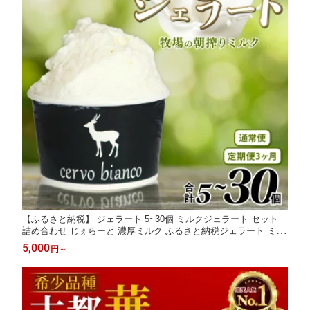
【ふるさと納税】 ジェラート 5~30個 ミルクジェラート セット
詰め合わせ じぇらーと 濃厚ミルク ふるさと納税ジェラート ミル
ク アイスクリーム ソフトクリーム スイーツ お菓子 洋菓子 デザ
5,000
円
～
ート 贈り物 ギフト 贅沢 口溶け なめらか 奈良県 奈良市 なら cer
vo bianco