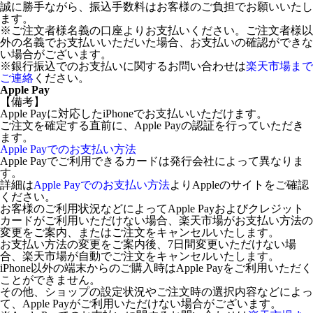
誠に勝手ながら、振込手数料はお客様のご負担でお願いいたし
ます。
※ご注文者様名義の口座よりお支払いください。ご注文者様以
外の名義でお支払いいただいた場合、お支払いの確認ができな
い場合がございます。
※銀行振込でのお支払いに関するお問い合わせは
楽天市場まで
ご連絡
ください。
Apple Pay
【備考】
Apple Payに対応したiPhoneでお支払いいただけます。
ご注文を確定する直前に、Apple Payの認証を行っていただき
ます。
Apple Payでのお支払い方法
Apple Payでご利用できるカードは発行会社によって異なりま
す。
詳細は
Apple Payでのお支払い方法
よりAppleのサイトをご確認
ください。
お客様のご利用状況などによってApple Payおよびクレジット
カードがご利用いただけない場合、楽天市場がお支払い方法の
変更をご案内、またはご注文をキャンセルいたします。
お支払い方法の変更をご案内後、7日間変更いただけない場
合、楽天市場が自動でご注文をキャンセルいたします。
iPhone以外の端末からのご購入時はApple Payをご利用いただく
ことができません。
その他、ショップの設定状況やご注文時の選択内容などによっ
て、Apple Payがご利用いただけない場合がございます。