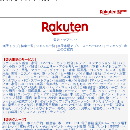
楽天トップへ >>
楽天トップ
|
特集一覧
|
ジャンル一覧
|
楽天市場アプリ
|
スーパーDEAL
|
ランキング
|
出
店のご案内
【楽天市場のサービス】
ファッション 総合
|
家電・パソコン・カメラ 総合
|
レディースファッション
|
靴
|
バッ
グ・小物・ブランド雑貨
|
ジュエリー・アクセサリー
|
腕時計
|
下着・ナイトウェア
|
キ
ッズ・ベビー用品・マタニティ
|
ダイエット・健康
|
医薬品・コンタクトレンズ・介護
用品
|
美容・コスメ・香水
|
車・バイク
|
カー用品・バイク用品
|
食品
|
スイーツ・お菓
子
|
水・ソフトドリンク
|
ビール・洋酒
|
日本酒・焼酎
|
ワイン
|
パソコン・PCパー
ツ
|
タブレットPC・スマートフォン
|
光回線・モバイル通信
|
TV・レコーダー・オーデ
ィオ
|
家電
|
CD・DVD
|
楽器・音楽機材
|
ゲーム
|
おもちゃ
|
ホビー
|
サービス・リフォ
ーム
|
インテリア・収納
|
寝具・ベッド・マットレス
|
日用品雑貨・文房具・手芸
|
キッ
チン用品・食器・調理器具
|
花・観葉植物
|
ガーデン・DIY・工具
|
ペットフード ・ ペ
ット用品
|
スポーツ・アウトドア
|
ゴルフ用品
|
本
（
楽天ブックス
） |
ポイント
|
ネット
ショップ 開業・開店
|
楽天ウェブ検索
|
R-magazine（雑誌コラボ）
|
贈り物・ギフト
|
フ
ァッション公式ブランド
|
ポイントアップ
|
ディズニーゾーン
|
サンリオゾーン
|
まち
楽
|
楽天ふるさと納税
|
日用品翌日配達
|
スーパーDEAL
|
開催中イベント一覧
|
福袋＆
初売り
|
バレンタイン
|
ホワイトデー
|
母の日
|
父の日
|
お中元
|
敬老の日
|
ハロウィ
ン
|
お歳暮
|
クリスマス
|
おせち
|
ランキング
【楽天グループ】
楽天市場
|
旅行・ホテル予約・航空券
|
本・DVD・CD
|
電子書籍 楽天Kobo
|
ゴルフ場予
約
|
レシピ
|
車検見積もり・予約
|
イベント・チケット販売
|
写真プリント
|
美容室・ヘ