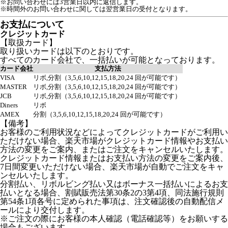
※お問い合わせには3営業日以内に返信します。
※時間外のお問い合わせに関しては翌営業日の受付となります。
お支払について
クレジットカード
【取扱カード】
取り扱いカードは以下のとおりです。
すべてのカード会社で、一括払いが可能となっております。
カード会社
支払方法
VISA
リボ,分割（3,5,6,10,12,15,18,20,24 回が可能です）
MASTER
リボ,分割（3,5,6,10,12,15,18,20,24 回が可能です）
JCB
リボ,分割（3,5,6,10,12,15,18,20,24 回が可能です）
Diners
リボ
AMEX
分割（3,5,6,10,12,15,18,20,24 回が可能です）
【備考】
お客様のご利用状況などによってクレジットカードがご利用い
ただけない場合、楽天市場がクレジットカード情報やお支払い
方法の変更をご案内、またはご注文をキャンセルいたします。
クレジットカード情報またはお支払い方法の変更をご案内後、
7日間変更いただけない場合、楽天市場が自動でご注文をキャ
ンセルいたします。
分割払い、リボルビング払い又はボーナス一括払いによるお支
払いとなる場合、割賦販売法第30条2の3第4項、同法施行規則
第54条1項各号に定められた事項は、注文確認後の自動配信メ
ールにより交付します。
※ご注文の際にお客様の本人確認（電話確認等）をお願いする
場合もございます。