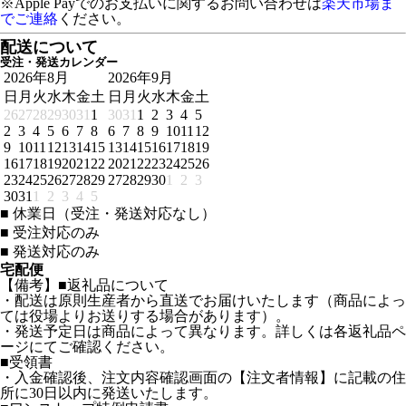
※Apple Payでのお支払いに関するお問い合わせは
楽天市場ま
でご連絡
ください。
配送について
受注・発送カレンダー
2026年8月
2026年9月
日
月
火
水
木
金
土
日
月
火
水
木
金
土
26
27
28
29
30
31
1
30
31
1
2
3
4
5
2
3
4
5
6
7
8
6
7
8
9
10
11
12
9
10
11
12
13
14
15
13
14
15
16
17
18
19
16
17
18
19
20
21
22
20
21
22
23
24
25
26
23
24
25
26
27
28
29
27
28
29
30
1
2
3
30
31
1
2
3
4
5
■
休業日（受注・発送対応なし）
■
受注対応のみ
■
発送対応のみ
宅配便
【備考】■返礼品について
・配送は原則生産者から直送でお届けいたします（商品によっ
ては役場よりお送りする場合があります）。
・発送予定日は商品によって異なります。詳しくは各返礼品ペ
ージにてご確認ください。
■受領書
・入金確認後、注文内容確認画面の【注文者情報】に記載の住
所に30日以内に発送いたします。