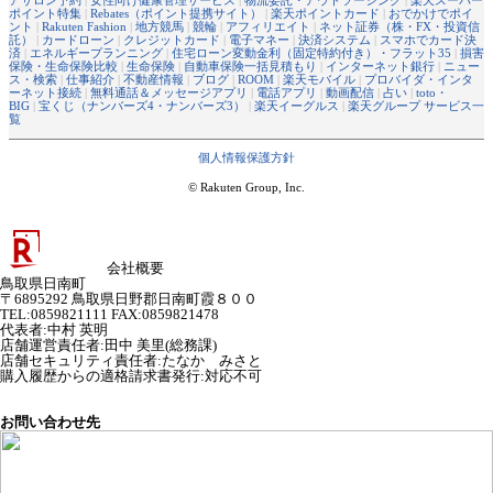
アサロン予約
|
女性向け健康管理サービス
|
物流委託・アウトソーシング
|
楽天スーパー
ポイント特集
|
Rebates（ポイント提携サイト）
|
楽天ポイントカード
|
おでかけでポイ
ント
|
Rakuten Fashion
|
地方競馬
|
競輪
|
アフィリエイト
|
ネット証券（株・FX・投資信
託）
|
カードローン
|
クレジットカード
|
電子マネー
|
決済システム
|
スマホでカード決
済
|
エネルギープランニング
|
住宅ローン変動金利（固定特約付き）・フラット35
|
損害
保険・生命保険比較
|
生命保険
|
自動車保険一括見積もり
|
インターネット銀行
|
ニュー
ス・検索
|
仕事紹介
|
不動産情報
|
ブログ
|
ROOM
|
楽天モバイル
|
プロバイダ・インタ
ーネット接続
|
無料通話＆メッセージアプリ
|
電話アプリ
|
動画配信
|
占い
|
toto・
BIG
|
宝くじ（ナンバーズ4・ナンバーズ3）
|
楽天イーグルス
|
楽天グループ サービス一
覧
個人情報保護方針
© Rakuten Group, Inc.
会社概要
鳥取県日南町
〒6895292 鳥取県日野郡日南町霞８００
TEL:0859821111 FAX:0859821478
代表者
:
中村 英明
店舗運営責任者
:
田中 美里(総務課)
店舗セキュリティ責任者
:
たなか みさと
購入履歴からの適格請求書発行:対応不可
お問い合わせ先