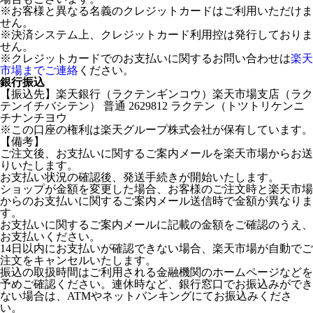
※お客様と異なる名義のクレジットカードはご利用いただけま
せん。
※決済システム上、クレジットカード利用控は発行しておりま
せん。
※クレジットカードでのお支払いに関するお問い合わせは
楽天
市場までご連絡
ください。
銀行振込
【振込先】楽天銀行（ラクテンギンコウ）楽天市場支店（ラク
テンイチバシテン） 普通 2629812 ラクテン（トツトリケンニ
チナンチヨウ
※この口座の権利は楽天グループ株式会社が保有しています。
【備考】
ご注文後、お支払いに関するご案内メールを楽天市場からお送
りいたします。
お支払い状況の確認後、発送手続きが開始いたします。
ショップが金額を変更した場合、お客様のご注文時と楽天市場
からのお支払いに関するご案内メール送信時で金額が異なりま
す。
お支払いに関するご案内メールに記載の金額をご確認のうえ、
お支払いください。
14日以内にお支払いが確認できない場合、楽天市場が自動でご
注文をキャンセルいたします。
振込の取扱時間はご利用される金融機関のホームページなどを
予めご確認ください。連休時など、銀行窓口でお振込みができ
ない場合は、ATMやネットバンキングにてお振込みくださ
い。