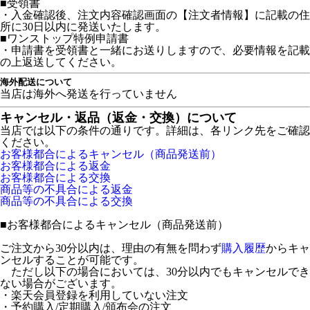
■受領書
・入金確認後、注文内容確認画面の【注文者情報】に記載の住
所に30日以内に発送いたします。
■ワンストップ特例申請書
・申請書を受領書と一緒にお送りしますので、必要情報を記載
の上返送してください。
海外配送について
当店は海外へ発送を行っていません
キャンセル・返品（返金・交換）について
当店では以下の条件の通りです。詳細は、各リンク先をご確認
ください。
お客様都合によるキャンセル（商品発送前）
お客様都合による返金
お客様都合による交換
商品等の不具合による返金
商品等の不具合による交換
■
お客様都合によるキャンセル（商品発送前）
ご注文から30分以内は、理由の有無を問わず
購入履歴
からキャ
ンセルすることが可能です。
ただし以下の場合においては、30分以内でもキャンセルでき
ない場合がございます。
・楽天会員登録を利用していない注文
・予約購入/定期購入/頒布会の注文