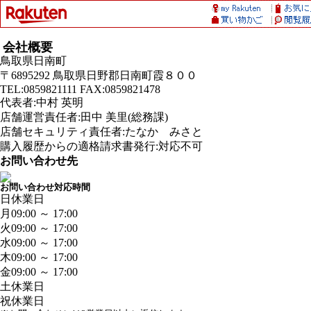
会社概要
鳥取県日南町
〒6895292 鳥取県日野郡日南町霞８００
TEL:0859821111 FAX:0859821478
代表者:中村 英明
店舗運営責任者:田中 美里(総務課)
店舗セキュリティ責任者:たなか みさと
購入履歴からの適格請求書発行:対応不可
お問い合わせ先
お問い合わせ対応時間
日
休業日
月
09:00 ～ 17:00
火
09:00 ～ 17:00
水
09:00 ～ 17:00
木
09:00 ～ 17:00
金
09:00 ～ 17:00
土
休業日
祝
休業日