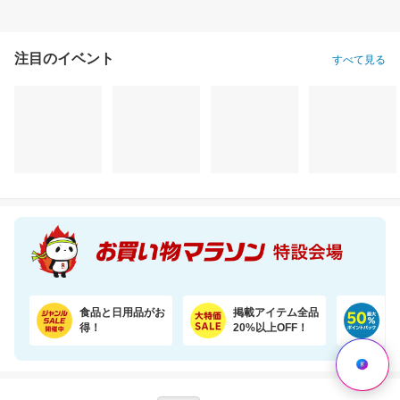
注目のイベント
すべて見る
気持ち伝わるメッセージシールとローズを添えて。カラフルなやわらかワッフルケーキ
【うなぎ屋かわすい】ふっくら肉厚！国産うなぎ大サイズ2尾セットがお買い得！
3,450円
5,665円
3,
割引価格
割引価格
割引価格
3,000
5,098
2,780
円
円
円