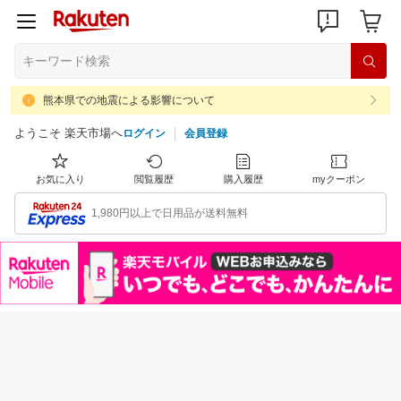
熊本県での地震による影響について
ようこそ 楽天市場へ
ログイン
会員登録
お気に入り
閲覧履歴
購入履歴
myクーポン
1,980円以上で日用品が送料無料