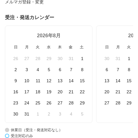
メルマガ登録・変更
受注・発送カレンダー
2026年8月
20
日
月
火
水
木
金
土
日
月
火
26
27
28
29
30
31
1
30
31
1
2
3
4
5
6
7
8
6
7
8
9
10
11
12
13
14
15
13
14
15
16
17
18
19
20
21
22
20
21
22
23
24
25
26
27
28
29
27
28
29
30
31
1
2
3
4
5
休業日（受注・発送対応なし）
受注対応のみ