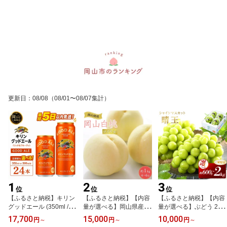
更新日
：
08/08
（08/01〜08/07集計）
1
2
3
位
位
位
【ふるさと納税】キリン
【ふるさと納税】【内容
【ふるさと納税】【内容
グッドエール (350ml / 50
量が選べる】岡山県産 桃
量が選べる】ぶどう 202
0ml / 24本(1ケース) / 単
岡山白桃 ロイヤル 約600
6年 ご家庭用 シャイン マ
17,700
15,000
10,000
円
～
円
～
円
～
品 /定期便）＜選べる数
g～4kg 2026年産 | モモ
スカット 晴王 約600g 80