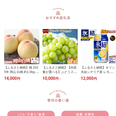
量＞【岡山工場産】 | 最
momo 白桃 詰め合わせ
0g 1kg 1.5kg 2kg 1～6房
短5日発送 グッドエール
おかやま 岡山県 岡山市
| 種なし マスカット ぶど
ビール 麒麟 酒 お酒 缶 ア
フルーツ お取り寄せ 国
う 葡萄 旬 フルーツ 果物
ルコール 人気 おすすめ
産 送料無料 おすすめ 人
くだもの 食品 人気 おす
気 フルーツ
すめ 送料無料
【ふるさと納税】桃 202
【ふるさと納税】【内容
【ふるさと納税】キリン
5年 岡山 白桃 約1.0kg
量が選べる】ぶどう 202
氷結シチリア産 レモン
（4～5玉） もも モモ 岡
6年 シャインマスカット
(350ml / 24本(1ケース) /
14,000
10,000
12,000
円
円
～
円
山市産 国産 フルーツ 果
1房（約750g）から6～7
単品 /2回/3回/4回）＜選
物 ギフト | もも フルーツ
房（約4.5kg） | フルーツ
べる数量＞【岡山工場
果物 くだもの 食品 人気
果物 くだもの 食品 人気
産】 | 最短5日発送 氷結
おすすめ 送料無料
おすすめ 送料無料
レモンチューハイ 酎ハイ
麒麟 酒 お酒 缶 アルコー
ル 人気 おすすめ