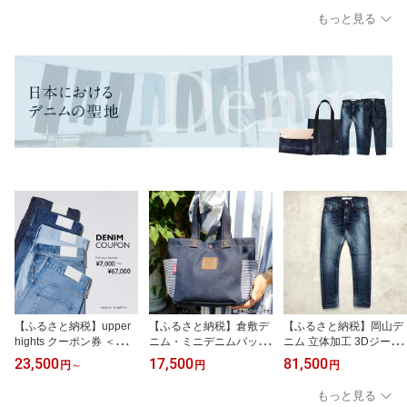
め コメ 玄米 単一原料米
んぷく30個セット 加
月 岡山県産 米 お米 白
もっと見る
ごはん ご飯 国産 岡山県
工食品 冷めても おいし
米 ライス ブランド米
倉敷市 送料無料
い つや姫 米 真空 冷凍 手
銘柄米 ご飯 おにぎり お
作り
弁当 主食 光沢 粘り 食卓
和食 日本食
【ふるさと納税】upper
【ふるさと納税】倉敷デ
【ふるさと納税】岡山デ
hights クーポン券 ＜選べ
ニム・ミニデニムバッグ
ニム 立体加工 3Dジーン
るクーポン金額＞7,000
ファッション かばん ト
ズ スリムテーパード 選
23,500
17,500
81,500
円
～
円
円
円～67,000円分（レディ
ートバッグ デニム 岡山
べる サイズ 28インチ～3
ースデニム専用） アッ
県 倉敷市 送料無料
6インチ ファッション デ
もっと見る
パーハイツ デニム ジー
ニムファッション パンツ