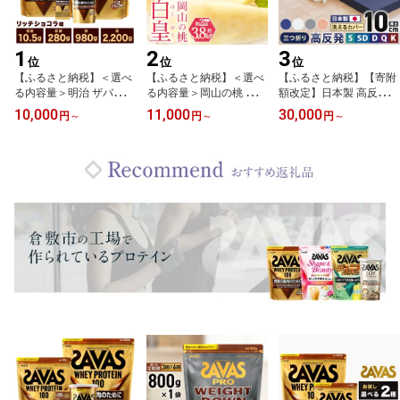
1
2
3
位
位
位
【ふるさと納税】＜選べ
【ふるさと納税】＜選べ
【ふるさと納税】【寄附
る内容量＞明治 ザバス
る内容量＞岡山の桃 白皇
額改定】日本製 高反発
ホエイプロテイン100 ト
5～8玉（約2kg） / 9～15
マットレス 三つ折り メ
10,000
11,000
30,000
円
～
円
～
円
～
ライアルタイプ リッチシ
玉（約3.8kg） 桃 もも モ
ディカルスリーパーグラ
ョコラ風味 1袋あたり10.
モ フルーツ くだもの 果
ンデ MSグランデ ＜選べ
5g / 280g / 450g / 980g /
物 果実 デザート 冷蔵 岡
るサイズ・カラー＞ ネイ
2.2kg 1袋 / 2袋 / 3袋 / 18
山県産 国産 岡山県 倉敷
ビー/ホワイト/グレー/ ピ
袋 / 36袋 計189g～計6.6
市 送料無料 【2026年8
ンクベージュ シングル
kg ホエイプロテイン 飲
月下旬～9月下旬発送予
セミダブル ダブル クイ
料 ドリンク 健康食品 SA
定】
ーン キング 高反発ウレ
VAS 送料無料
タン 寝具 マット 送料無
料