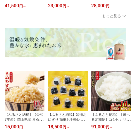
厚さ約17cm 【選べる種
低反発 体圧分散 マット
ングル 四つ折り ＜選べ
41,500
23,000
28,000
円
～
円
～
円
類・サイズ】 高反発マッ
レス メディカルスリーパ
るカラー＞ （グリーン
トレス マットレス シン
ー セミダブル ダブル シ
ブラック モカベージュ
もっと見る
グル セミダブル ダブル
ングル 寝具・マット
菱グリーン 菱ベージュ）
三つ折り 折りたたみ 厚
ニシナカ産業 倉敷 寝具
さ 極厚 硬め 敷布団 ベッ
和風 防カビ 防音 吸湿 ラ
ド 国産 岡山 岡山県 SIN
グ ござ 無地 国産 プレイ
GS 寝具 倉敷市 送料無料
マット お昼寝
【ふるさと納税】【令和
【ふるさと納税】冷凍お
【ふるさと納税】【選べ
7年産】岡山県産 きぬむ
にぎり 簡単お手軽レンジ
る定期便】コシヒカリ 1
すめ 早炊き玄米 計10kg
でチン! ＜選べる個数＞
0kg（5kg×2袋）計30kg
15,000
18,500
91,000
円
円
～
円
～
（2kg×5袋） お米 米 こ
おまかせ20個セット / ま
計60kg 定期便 3ヵ月 6ヵ