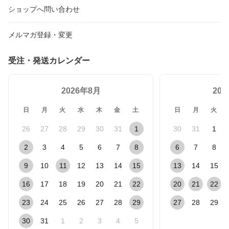
ショップへ問い合わせ
メルマガ登録・変更
受注・発送カレンダー
2026年8月
20
日
月
火
水
木
金
土
日
月
火
26
27
28
29
30
31
1
30
31
1
2
3
4
5
6
7
8
6
7
8
9
10
11
12
13
14
15
13
14
15
16
17
18
19
20
21
22
20
21
22
23
24
25
26
27
28
29
27
28
29
30
31
1
2
3
4
5