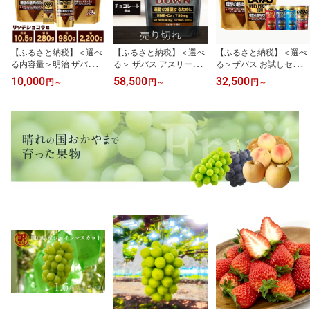
【ふるさと納税】＜選べ
【ふるさと納税】＜選べ
【ふるさと納税】＜選べ
る内容量＞明治 ザバス
る＞ ザバス アスリート
る＞ザバス お試しセット
ホエイプロテイン100 ト
ウェイトダウン チョコレ
リッチショコラ味 980g
10,000
58,500
32,500
円
～
円
～
円
～
ライアルタイプ リッチシ
ート風味 800g 2ヶ月毎
または 2200g ココア風
ョコラ風味 1袋あたり10.
に3回または6ヶ月連続お
味 バニラ味 ヨーグルト
5g / 280g / 450g / 980g /
届け プロテイン 大豆プ
風味 ストロベリー味 280
2.2kg 1袋 / 2袋 / 3袋 / 18
ロテイン トレーニング
g 味比べ 飲み比べ ホエイ
袋 / 36袋 計189g～計6.6
減量 ガルシニアエキス 1
プロテイン 加工食品 横
kg ホエイプロテイン 飲
0種 ビタミン カルシウム
田運動具店 岡山 倉敷市
料 ドリンク 健康食品 SA
鉄 マグネシウム 溶けや
送料無料
VAS 送料無料
すい