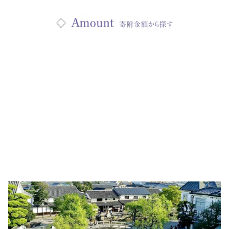
ンズ パンツ レディース
ボトムス メンズ 男性 ヴ
チケット クーポン券 ふ
ィンテージ感 テーパード
るさと 納税 岡山県 倉敷
デニム メンズファッショ
市 支援 返礼品
ン 普段着 お出かけ着