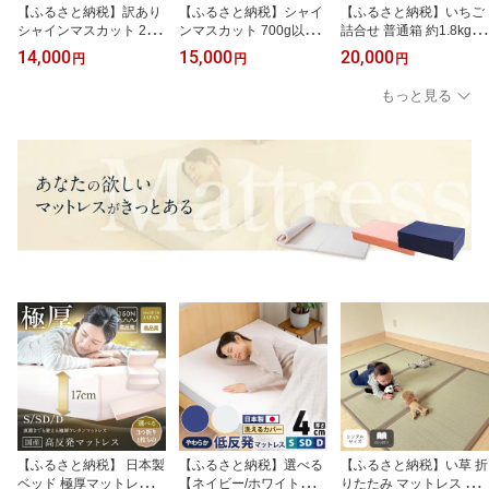
【ふるさと納税】訳あり
【ふるさと納税】シャイ
【ふるさと納税】いちご
シャインマスカット 2～
ンマスカット 700g以上×
詰合せ 普通箱 約1.8kg 倉
3房 合計1.6kg以上 産地
1房 （贈答品） 岡山県 倉
敷産 紅ほっぺ かおり野
14,000
15,000
20,000
円
円
円
直送 朝採れ ぶどう 葡萄
敷市産 葡萄 ぶどう 果物
詰め合わせ 岡山県産
シャイン マスカット 岡
フルーツ 先行予約 果物
果物 フルーツ 甘み 酸味
もっと見る
山 Kawahara Green Far
フルーツ デザート 食後
酸味少なめ さわやか お
m 2026年 倉敷市 送料無
贈り物 【2026年9月上旬
やつ 岡山の苺 【2025年
料【2026年9月上旬～10
～9月下旬まで順次発送
12月上旬～2026年3月下
月下旬 発送予定】
予定】
旬迄順次発送予定】
【ふるさと納税】 日本製
【ふるさと納税】選べる
【ふるさと納税】い草 折
ベッド 極厚マットレス
【ネイビー/ホワイト】
りたたみ マットレス シ