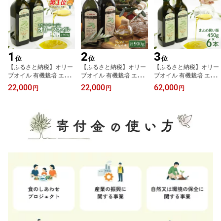
1
2
3
位
位
位
【ふるさと納税】オリー
【ふるさと納税】オリー
【ふるさと納税】オリー
ブオイル 有機栽培 エキ
ブオイル 有機栽培 エキ
ブオイル 有機栽培 エキ
ストラバージン オリーブ
ストラバージン オリーブ
ストラバージン オリーブ
22,000
22,000
62,000
円
円
円
オイル シングル 2本 セッ
オイル ブレンド 2本 セッ
オイル シングル 450g 6
ト オーガニック 調味料
ト オーガニック 食用油
本 セット オーガニック
油 オリーブ油 食用油 ギ
オリーブオイル ふるさと
食用油 オリーブオイル
フト 人気 サラダ ドレッ
納税 エキストラバージン
ふるさと納税 エキストラ
シング パスタ
有機栽培 オーガニック
バージン 有機栽培 オー
オリーブ油 調味料
ガニック オリーブ油 調
味料