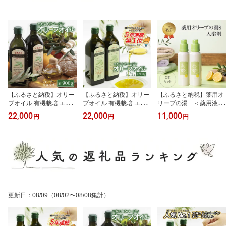
【ふるさと納税】オリー
【ふるさと納税】オリー
【ふるさと納税】薬用オ
ブオイル 有機栽培 エキ
ブオイル 有機栽培 エキ
リーブの湯 ＜薬用液体
ストラバージン オリーブ
ストラバージン オリーブ
入浴剤＞2本セット(1本5
22,000
22,000
11,000
円
円
円
オイル ブレンド 2本 セッ
オイル シングル 2本 セッ
00ml） 美容 お届け：
ト オーガニック 食用油
ト オーガニック 調味料
入金確認後、約2週間〜1
オリーブオイル ふるさと
油 オリーブ油 食用油 ギ
ヶ月でお届けします。
納税 エキストラバージン
フト 人気 サラダ ドレッ
有機栽培 オーガニック
シング パスタ
オリーブ油 調味料
更新日
：
08/09
（08/02〜08/08集計）