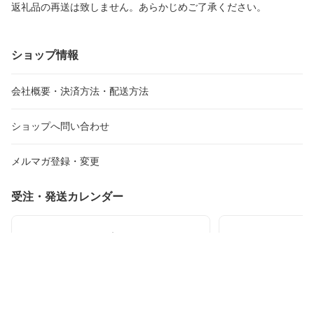
返礼品の再送は致しません。あらかじめご了承ください。
ショップ情報
会社概要・決済方法・配送方法
ショップへ問い合わせ
メルマガ登録・変更
受注・発送カレンダー
2026年8月
20
日
月
火
水
木
金
土
日
月
火
26
27
28
29
30
31
1
30
31
1