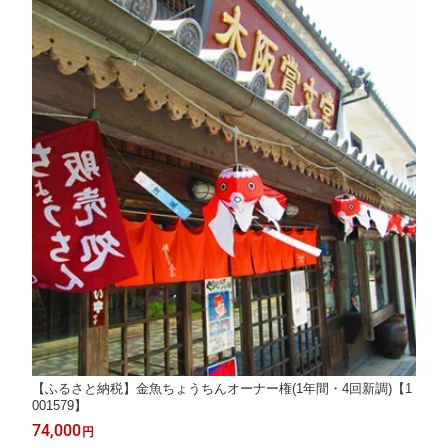
【ふるさと納税】金魚ちょうちんオーナー権(1年間・4回新調)【1
001579】
74,000
円