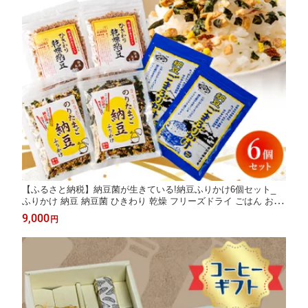
【ふるさと納税】納豆菌が生きている!納豆ふりかけ6個セット_
ふりかけ 納豆 納豆菌 ひきわり 乾燥 フリーズドライ ごはん おに
ぎり ごま のりたまご 調味料 フローラ 納豆菌 山口県 セット 香り
9,000
円
少なめ 人気 おすすめ お取り寄せ 送料無料 【1008788】