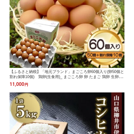
【ふるさと納税】「地元ブランド」まごころ卵60個入り(卵50個と
割れ保障10個) 鶏卵(生食用)_ まごころ卵 卵 たまご 鶏卵 生卵 生
食用 地元ブランド 国産 美味しい 人気 おすすめ 送料無料【配送
11,000
円
不可地域：離島】【1008774】