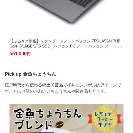
【ふるさと納税】スタンダードノートパソコン FRNLA5244PHB
Core i5/16GB/1TB SSD_ パソコン PC ノートパソコン ノート ス
タンダードノートパソコン Windows11 Windows 11 15.6型 FRNL
561,000
円
A5244PHB メモリ 16GB インテル Core i5-1235U SSD 1TB 家電
送料無料 【1508716】
Pick up 金魚ちょうちん
江戸時代から伝わる郷土民芸品で柳井のシンボル的アイコンで
す。とぼけ顔のかわいいちょうちんや関連品もどうぞ。