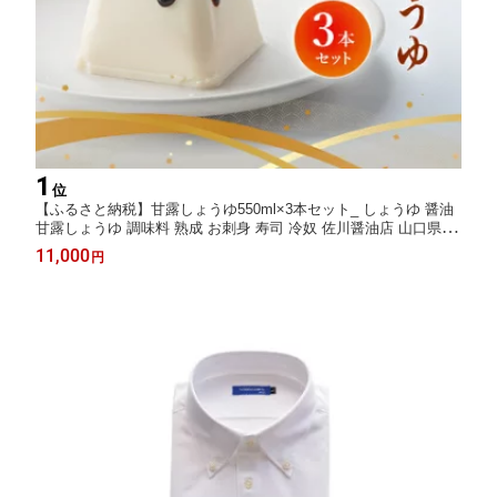
1
位
【ふるさと納税】甘露しょうゆ550ml×3本セット_ しょうゆ 醤油
甘露しょうゆ 調味料 熟成 お刺身 寿司 冷奴 佐川醤油店 山口県 セ
ット 化粧箱入り 贈答 人気 おすすめ お取り寄せ 送料無料 【1008
11,000
円
783】