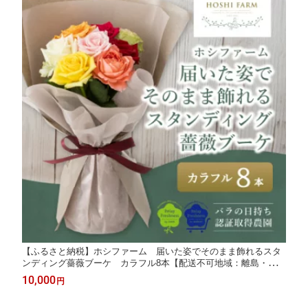
【ふるさと納税】ホシファーム 届いた姿でそのまま飾れるスタ
ンディング薔薇ブーケ カラフル8本【配送不可地域：離島・北海
道・沖縄県】【1465217】
10,000
円