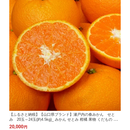
【ふるさと納税】【山口県ブランド】瀬戸内の春みかん せと
み 20玉～24玉(約4.5kg)_ みかん せとみ 柑橘 果物 くだもの フ
ルーツ 瀬戸内 山口県 ブランド オリジナル品種 甘い 糖度 人気 お
20,000
円
すすめ お取り寄せ 送料無料 【1007405】