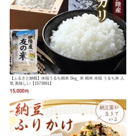
【ふるさと納税】水稲うるち精米 5kg_ 米 精米 水稲 うるち米 人
気 美味しい【1573891】
15,000
円