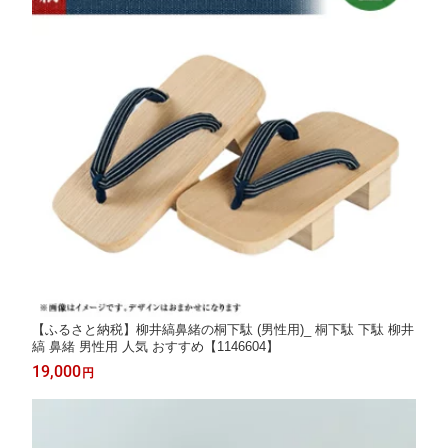
【ふるさと納税】柳井縞鼻緒の桐下駄 (男性用)_ 桐下駄 下駄 柳井
縞 鼻緒 男性用 人気 おすすめ【1146604】
19,000
円