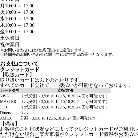
月
10:00 ～ 17:00
火
10:00 ～ 17:00
水
10:00 ～ 17:00
木
10:00 ～ 17:00
金
10:00 ～ 17:00
土
休業日
祝
休業日
※お問い合わせには3営業日以内に返信します。
※時間外のお問い合わせに関しては翌営業日の受付となります。
お支払について
クレジットカード
【取扱カード】
取り扱いカードは以下のとおりです。
すべてのカード会社で、一括払いが可能となっております。
カード会社
支払方法
VISA
リボ,分割（3,5,6,10,12,15,18,20,24 回が可能です）
MASTER
リボ,分割（3,5,6,10,12,15,18,20,24 回が可能です）
JCB
リボ,分割（3,5,6,10,12,15,18,20,24 回が可能です）
Diners
リボ
AMEX
分割（3,5,6,10,12,15,18,20,24 回が可能です）
【備考】
お客様のご利用状況などによってクレジットカードがご利用い
ただけない場合、楽天市場がクレジットカード情報やお支払い