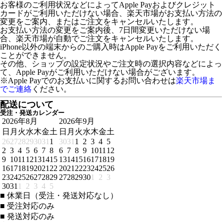
お客様のご利用状況などによってApple Payおよびクレジット
カードがご利用いただけない場合、楽天市場がお支払い方法の
変更をご案内、またはご注文をキャンセルいたします。
お支払い方法の変更をご案内後、7日間変更いただけない場
合、楽天市場が自動でご注文をキャンセルいたします。
iPhone以外の端末からのご購入時はApple Payをご利用いただく
ことができません。
その他、ショップの設定状況やご注文時の選択内容などによっ
て、Apple Payがご利用いただけない場合がございます。
※Apple Payでのお支払いに関するお問い合わせは
楽天市場ま
でご連絡
ください。
配送について
受注・発送カレンダー
2026年8月
2026年9月
日
月
火
水
木
金
土
日
月
火
水
木
金
土
26
27
28
29
30
31
1
30
31
1
2
3
4
5
2
3
4
5
6
7
8
6
7
8
9
10
11
12
9
10
11
12
13
14
15
13
14
15
16
17
18
19
16
17
18
19
20
21
22
20
21
22
23
24
25
26
23
24
25
26
27
28
29
27
28
29
30
1
2
3
30
31
1
2
3
4
5
■
休業日（受注・発送対応なし）
■
受注対応のみ
■
発送対応のみ