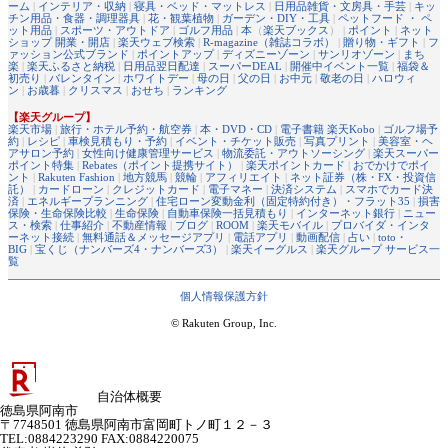
ーム
|
インテリア・収納
|
寝具・ベッド・マットレス
|
日用品雑貨・文房具・手芸
|
キッ
チン用品・食器・調理器具
|
花・観葉植物
|
ガーデン・DIY・工具
|
ペットフード ・ ペ
ット用品
|
スポーツ・アウトドア
|
ゴルフ用品
|
本
（
楽天ブックス
） |
ポイント
|
ネット
ショップ 開業・開店
|
楽天ウェブ検索
|
R-magazine（雑誌コラボ）
|
贈り物・ギフト
|
フ
ァッション公式ブランド
|
ポイントアップ
|
ディズニーゾーン
|
サンリオゾーン
|
まち
楽
|
楽天ふるさと納税
|
日用品翌日配達
|
スーパーDEAL
|
開催中イベント一覧
|
福袋＆
初売り
|
バレンタイン
|
ホワイトデー
|
母の日
|
父の日
|
お中元
|
敬老の日
|
ハロウィ
ン
|
お歳暮
|
クリスマス
|
おせち
|
ランキング
【楽天グループ】
楽天市場
|
旅行・ホテル予約・航空券
|
本・DVD・CD
|
電子書籍 楽天Kobo
|
ゴルフ場予
約
|
レシピ
|
車検見積もり・予約
|
イベント・チケット販売
|
写真プリント
|
美容室・ヘ
アサロン予約
|
女性向け健康管理サービス
|
物流委託・アウトソーシング
|
楽天スーパー
ポイント特集
|
Rebates（ポイント提携サイト）
|
楽天ポイントカード
|
おでかけでポイ
ント
|
Rakuten Fashion
|
地方競馬
|
競輪
|
アフィリエイト
|
ネット証券（株・FX・投資信
託）
|
カードローン
|
クレジットカード
|
電子マネー
|
決済システム
|
スマホでカード決
済
|
エネルギープランニング
|
住宅ローン変動金利（固定特約付き）・フラット35
|
損害
保険・生命保険比較
|
生命保険
|
自動車保険一括見積もり
|
インターネット銀行
|
ニュー
ス・検索
|
仕事紹介
|
不動産情報
|
ブログ
|
ROOM
|
楽天モバイル
|
プロバイダ・インタ
ーネット接続
|
無料通話＆メッセージアプリ
|
電話アプリ
|
動画配信
|
占い
|
toto・
BIG
|
宝くじ（ナンバーズ4・ナンバーズ3）
|
楽天イーグルス
|
楽天グループ サービス一
覧
個人情報保護方針
© Rakuten Group, Inc.
自治体概要
徳島県阿南市
〒7748501 徳島県阿南市富岡町トノ町１２－３
TEL:0884223290 FAX:0884220075