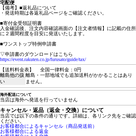
宅配便
【備考】■返礼品について
・発送時期は各返礼品ページをご確認ください。
■寄付金受領証明書
入金確認後、注文内容確認画面の【注文者情報】に記載の住所
に２週間程度を目安に発送いたします。
■ワンストップ特例申請書
▽申請書のダウンロードはこちら
https://event.rakuten.co.jp/furusato/guide/tax/
【送料料金表】
全国一律料金：0円
離島他の扱
離島・一部地域でも追加送料がかかることはあり
い
ません。
海外配送について
当店は海外へ発送を行っていません
キャンセル・返品（返金・交換）について
当店では以下の条件の通りです。詳細は、各リンク先をご確認
ください。
お客様都合によるキャンセル（商品発送前）
お客様都合による返金