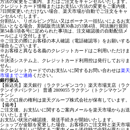
方法の変更をご案内、またはご注文をキャンセルいたします。
クレジットカード情報またはお支払い方法の変更をご案内後、
7日間変更いただけない場合、楽天市場が自動でご注文をキャ
ンセルいたします。
分割払い、リボルビング払い又はボーナス一括払いによるお支
払いとなる場合、割賦販売法第30条2の3第4項、同法施行規則
第54条1項各号に定められた事項は、注文確認後の自動配信メ
ールにより交付します。
※ご注文の際にお客様の本人確認（電話確認等）をお願いする
場合もございます。
※お客様と異なる名義のクレジットカードはご利用いただけま
せん。
※決済システム上、クレジットカード利用控は発行しておりま
せん。
※クレジットカードでのお支払いに関するお問い合わせは
楽天
市場までご連絡
ください。
銀行振込
【振込先】楽天銀行（ラクテンギンコウ）楽天市場支店（ラク
テンイチバシテン） 普通 2809055 ラクテン（トクシマケンア
ナンシ
※この口座の権利は楽天グループ株式会社が保有しています。
【備考】
ご注文後、お支払いに関するご案内メールを楽天市場からお送
りいたします。
お支払い状況の確認後、発送手続きが開始いたします。
ショップが金額を変更した場合、お客様のご注文時と楽天市場
からのお支払いに関するご案内メール送信時で金額が異なりま