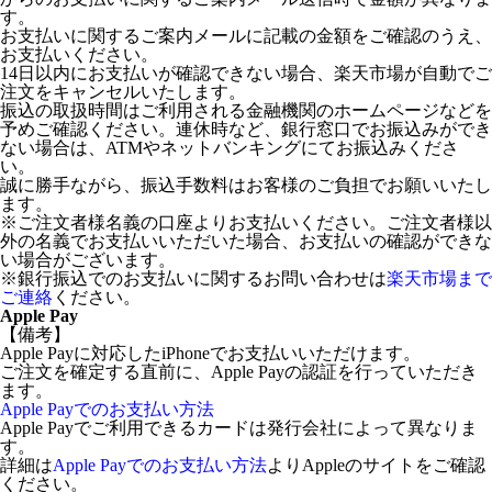
す。
お支払いに関するご案内メールに記載の金額をご確認のうえ、
お支払いください。
14日以内にお支払いが確認できない場合、楽天市場が自動でご
注文をキャンセルいたします。
振込の取扱時間はご利用される金融機関のホームページなどを
予めご確認ください。連休時など、銀行窓口でお振込みができ
ない場合は、ATMやネットバンキングにてお振込みくださ
い。
誠に勝手ながら、振込手数料はお客様のご負担でお願いいたし
ます。
※ご注文者様名義の口座よりお支払いください。ご注文者様以
外の名義でお支払いいただいた場合、お支払いの確認ができな
い場合がございます。
※銀行振込でのお支払いに関するお問い合わせは
楽天市場まで
ご連絡
ください。
Apple Pay
【備考】
Apple Payに対応したiPhoneでお支払いいただけます。
ご注文を確定する直前に、Apple Payの認証を行っていただき
ます。
Apple Payでのお支払い方法
Apple Payでご利用できるカードは発行会社によって異なりま
す。
詳細は
Apple Payでのお支払い方法
よりAppleのサイトをご確認
ください。