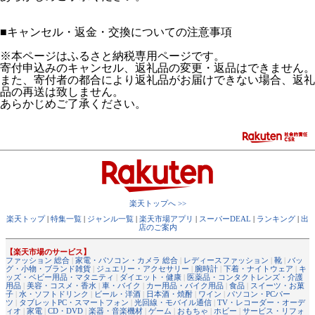
■
キャンセル・返金・交換についての注意事項
※本ページはふるさと納税専用ページです。
寄付申込みのキャンセル、返礼品の変更・返品はできません。
また、寄付者の都合により返礼品がお届けできない場合、返礼
品の再送は致しません。
あらかじめご了承ください。
楽天トップへ >>
楽天トップ
|
特集一覧
|
ジャンル一覧
|
楽天市場アプリ
|
スーパーDEAL
|
ランキング
|
出
店のご案内
【楽天市場のサービス】
ファッション 総合
|
家電・パソコン・カメラ 総合
|
レディースファッション
|
靴
|
バッ
グ・小物・ブランド雑貨
|
ジュエリー・アクセサリー
|
腕時計
|
下着・ナイトウェア
|
キ
ッズ・ベビー用品・マタニティ
|
ダイエット・健康
|
医薬品・コンタクトレンズ・介護
用品
|
美容・コスメ・香水
|
車・バイク
|
カー用品・バイク用品
|
食品
|
スイーツ・お菓
子
|
水・ソフトドリンク
|
ビール・洋酒
|
日本酒・焼酎
|
ワイン
|
パソコン・PCパー
ツ
|
タブレットPC・スマートフォン
|
光回線・モバイル通信
|
TV・レコーダー・オーデ
ィオ
|
家電
|
CD・DVD
|
楽器・音楽機材
|
ゲーム
|
おもちゃ
|
ホビー
|
サービス・リフォ