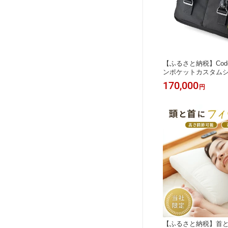
【ふるさと納税】Code
ンポケットカスタムシ
イズ
170,000
円
【ふるさと納税】首