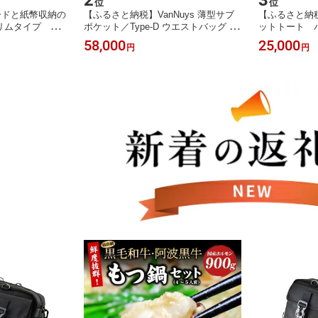
2
3
位
位
ードと紙幣収納の
【ふるさと納税】VanNuys 薄型サブ
【ふるさと納
リムタイプ バ
ポケット／Type-D ウエストバッグ 多
ットトート バ
リンク レザー
機能ウエストバッグ 収納多数 ヒップ
買い物 お出か
58,000
25,000
円
円
ァッション小物
バッグ 帆布 バンナイズ ファッション
トートバッグ 
 バッグ
カバン
ッグ お届け
次発送予定