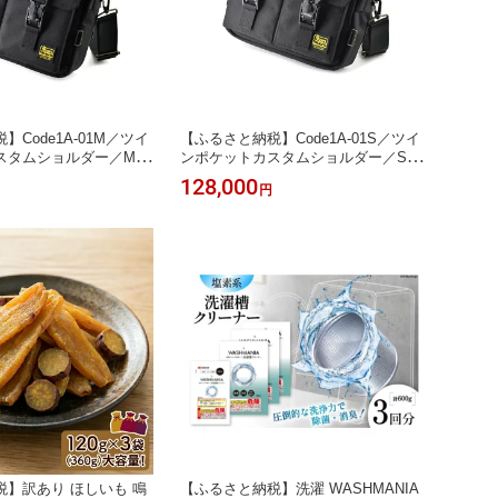
Code1A-01M／ツイ
【ふるさと納税】Code1A-01S／ツイ
スタムショルダー／Mサ
ンポケットカスタムショルダー／Sサ
イズ
128,000
円
】訳あり ほしいも 鳴
【ふるさと納税】洗濯 WASHMANIA