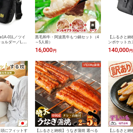
1A-01L／ツイ
黒毛和牛・阿波黒牛もつ鍋セット（4
【ふるさと納税】
ョルダー／Lサ
～5人前）
ンポケットカ
イズ
16,000
140,000
円
円
と頭にフィットす
【ふるさと納税】うなぎ蒲焼 選べる
【ふるさと納税