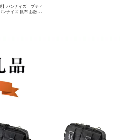
税】バンナイズ プティ
ンナイズ 帆布 お散歩
け ショッピング かばん
ファッション カバン バ
：発送可能時期より順