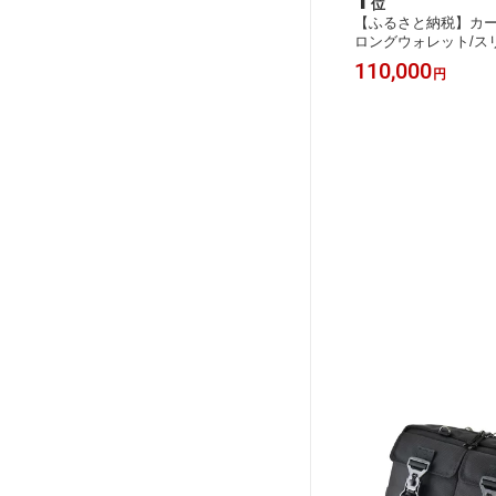
1
位
【ふるさと納税】カ
ロングウォレット/ス
ンナイズ オイル シュ
110,000
円
本革 財布 長財布 フ
ファッション カバン