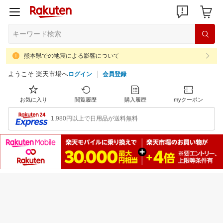
熊本県での地震による影響について
ようこそ 楽天市場へ
ログイン
会員登録
お気に入り
閲覧履歴
購入履歴
myクーポン
1,980円以上で日用品が送料無料