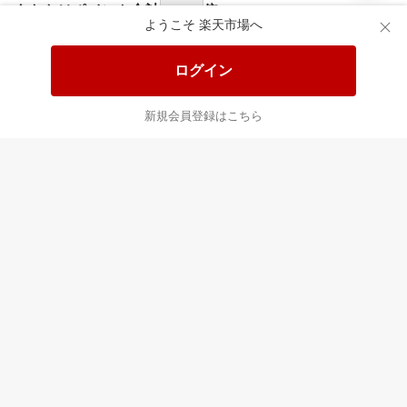
食品と日用品がお
掲載アイテム全品
日
得！
20%以上OFF！
ポ
ようこそ 楽天市場へ
ログイン
あなたはポイント
合計
倍
新規会員登録はこちら
最近チェックした商品
すべて見る