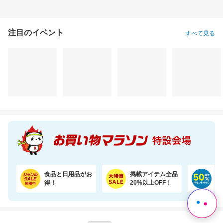
注目のイベント
すべて見る
お買いものパンダ！ ノンアルコール 除菌ウェットシート 60枚 24個
【期間限定★半額以下セール】 大人気『二十五雑穀米450g』が1,500円⇒699円！
2,780円
1,500円
3,
割引価格
半額以下
割引価格
2,224
699
3,485
円
円
円