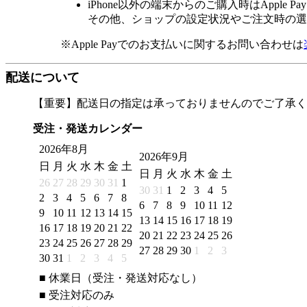
iPhone以外の端末からのご購入時はApple
その他、ショップの設定状況やご注文時の選択
※Apple Payでのお支払いに関するお問い合わせは
配送について
【重要】配送日の指定は承っておりませんのでご了承く
受注・発送カレンダー
2026年8月
2026年9月
日
月
火
水
木
金
土
日
月
火
水
木
金
土
26
27
28
29
30
31
1
30
31
1
2
3
4
5
2
3
4
5
6
7
8
6
7
8
9
10
11
12
9
10
11
12
13
14
15
13
14
15
16
17
18
19
16
17
18
19
20
21
22
20
21
22
23
24
25
26
23
24
25
26
27
28
29
27
28
29
30
1
2
3
30
31
1
2
3
4
5
■
休業日（受注・発送対応なし）
■
受注対応のみ