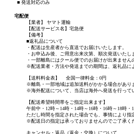
■
発送対応のみ
宅配便
【業者】 ヤマト運輸
【配送サービス名】宅急便
【備考】
■返礼品について
・配送は生産者から直送でお届けいたします。
・お申込み後、ご用意出来次第、順次発送いたし
・一部離島にはクール便でのお届けが出来ません
※配送業者・方法や発送までの期間は、返礼品に
【送料料金表】 全国一律料金：0円
※離島・一部地域は追加送料がかかる場合があり
※海外配送について、当店は海外へ発送を行って
【配送希望時間帯をご指定出来ます】
午前中・12時～14時・14時～16時・16時～18時・1
ただし時間を指定された場合でも、事情により指
※配送日の指定は承っておりませんのでご了承く
キャンセル・返品（返金・交換）について