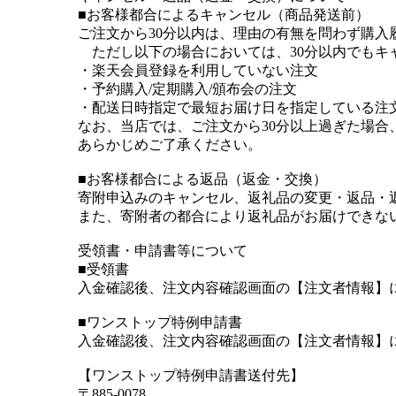
■お客様都合によるキャンセル（商品発送前）
ご注文から30分以内は、理由の有無を問わず購入
ただし以下の場合においては、30分以内でもキ
・楽天会員登録を利用していない注文
・予約購入/定期購入/頒布会の注文
・配送日時指定で最短お届け日を指定している注
なお、当店では、ご注文から30分以上過ぎた場
あらかじめご了承ください。
■お客様都合による返品（返金・交換）
寄附申込みのキャンセル、返礼品の変更・返品・
また、寄附者の都合により返礼品がお届けできな
受領書・申請書等について
■受領書
入金確認後、注文内容確認画面の【注文者情報】
■ワンストップ特例申請書
入金確認後、注文内容確認画面の【注文者情報】に
【ワンストップ特例申請書送付先】
〒885-0078