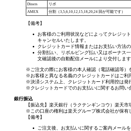
Diners
リボ
AMEX
分割（3,5,6,10,12,15,18,20,24 回が可能です）
【備考】
お客様のご利用状況などによってクレジット
キャンセルいたします。
クレジットカード情報またはお支払い方法の
分割払い、リボルビング払い又はボーナス一括
文確認後の自動配信メールにより交付します
※ご注文の際にお客様の本人確認（電話確認等）
※お客様と異なる名義のクレジットカードはご利
※決済システム上、クレジットカード利用控は発
※クレジットカードでのお支払いに関するお問い
銀行振込
【振込先】楽天銀行（ラクテンギンコウ）楽天市場支
※この口座の権利は楽天グループ株式会社が保有
【備考】
ご注文後、お支払いに関するご案内メールを