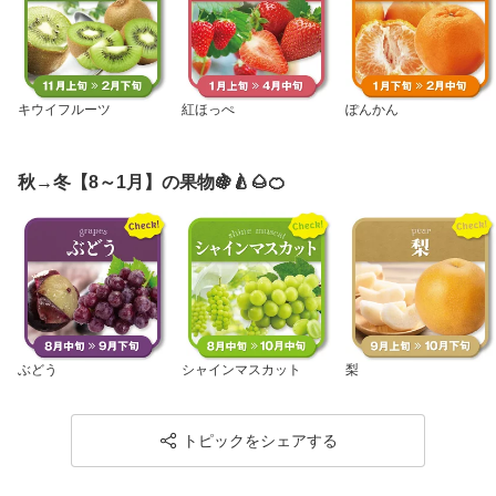
キウイフルーツ
紅ほっぺ
ぽんかん
秋→冬【8～1月】の果物🍇🍐🌰🍊
ぶどう
シャインマスカット
梨
トピックをシェアする