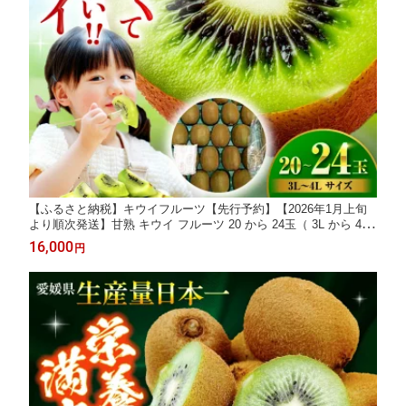
【ふるさと納税】キウイフルーツ【先行予約】【2026年1月上旬
より順次発送】甘熟 キウイ フルーツ 20 から 24玉（ 3L から 4L
サイズ） 大洲市/沢井青果[AGBN001] キウイ 果物 くだもの フル
16,000
円
ーツ 愛媛県産 大洲市産 産地直送 おすすめ 人気 お取り寄せ 送料
無料 贈答 ギフト