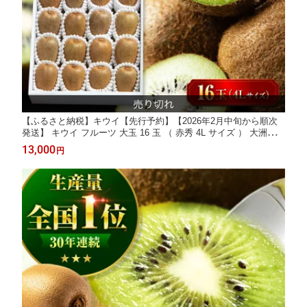
【ふるさと納税】キウイ【先行予約】【2026年2月中旬から順次
発送】 キウイ フルーツ 大玉 16 玉 （ 赤秀 4L サイズ ） 大洲市/
愛媛たいき農業協同組合[AGAO002] キウイ 果物 くだもの フルー
13,000
円
ツ 愛媛県産 大洲市産 産地直送 おすすめ 人気 お取り寄せ 送料無
料 贈答 ギフト