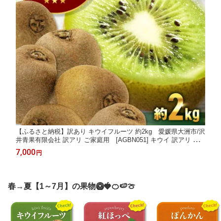
【ふるさと納税】訳あり キウイフルーツ 約2kg 愛媛県大洲市/沢
井青果有限会社 訳アリ ご家庭用 [AGBN051] キウイ 訳アリ 訳
あり ご家庭用 フルーツ 果物 キウイフルーツ デザート 美容 健康
7,000
円
愛媛キウイ ヘイワード 冬果物 人気
春→夏【1～7月】の果物🥝🍓🍊🍉🍈