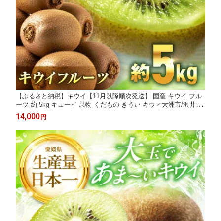
【ふるさと納税】キウイ【11月以降順次発送】 国産 キウイ フル
ーツ 約 5kg キューイ 果物 くだもの きうい キウィ大洲市/沢井青
果[AGBN002] キウイ キウイフルーツ 果物 くだもの フルーツ 愛
14,000
円
媛県産 大洲市産 産地直送 おすすめ 人気 お取り寄せ 送料無料 贈
答 ギフト