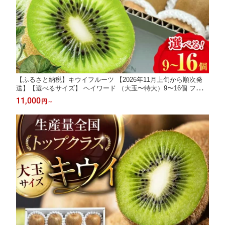
【ふるさと納税】キウイフルーツ 【2026年11月上旬から順次発
送】【選べるサイズ】 ヘイワード （大玉〜特大）9〜16個 フルー
ツキャップ付 国産 くだもの フルーツ 大洲市/西村農園[AGDC00
11,000
円
～
1] キウイ キウイフルーツ 果物 産地直送 おすすめ 人気 お取り寄
せ 送料無料