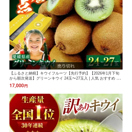
【ふるさと納税】キウイフルーツ【先行予約】【2026年1月下旬
から順次発送】グリーンキウイ 24玉〜27玉入 | 人気 おすすめ ラ
ンキング おいしい 果物 フルーツ スイーツ デザート 送料無料 お
17,000
円
取り寄せ 大洲市/株式会社フジ・アグリフーズ[AGBA009] 20000 2
0000円 以下