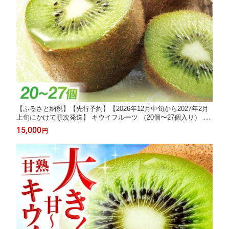
【ふるさと納税】【先行予約】【2026年12月中旬から2027年2月
上旬にかけて順次発送】 キウイフルーツ （20個〜27個入り） 先
行予約 送料無料 国産 愛媛県産 家庭用 旬 大洲市/幸野観光なし園
15,000
円
[AGBD004] キウイ キウイフルーツ 果物 くだもの フルーツ 大洲
市産 おすすめ 人気