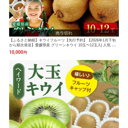
【ふるさと納税】キウイフルーツ【先行予約】【2026年1月下旬
から順次発送】愛媛県産 グリーンキウイ 10玉〜12玉入| 人気 お
すすめ ランキング おいしい 果物 フルーツ スイーツ デザート 送
10,000
円
料無料 お取り寄せ 大洲市/株式会社フジ・アグリフーズ[AGBA01
6] 10000 10000円