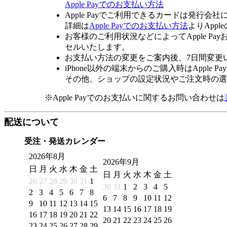
Apple Payでのお支払い方法
Apple Payでご利用できるカードは発行会
詳細は
Apple Payでのお支払い方法
よりApp
お客様のご利用状況などによってApple 
セルいたします。
お支払い方法の変更をご案内後、7日間変更
iPhone以外の端末からのご購入時はApple
その他、ショップの設定状況やご注文時の選択
※Apple Payでのお支払いに関するお問い合わせは
配送について
受注・発送カレンダー
2026年8月
2026年9月
日
月
火
水
木
金
土
日
月
火
水
木
金
土
26
27
28
29
30
31
1
30
31
1
2
3
4
5
2
3
4
5
6
7
8
6
7
8
9
10
11
12
9
10
11
12
13
14
15
13
14
15
16
17
18
19
16
17
18
19
20
21
22
20
21
22
23
24
25
26
23
24
25
26
27
28
29