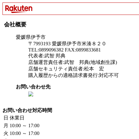
会社概要
愛媛県伊予市
〒7993193 愛媛県伊予市米湊８２０
TEL:0899096382 FAX:0899833681
代表者:武智 邦典
店舗運営責任者:武智 邦典(地域創生課)
店舗セキュリティ責任者:松本 宏
購入履歴からの適格請求書発行:対応不可
お問い合わせ先
お問い合わせ対応時間
日
休業日
月
10:00 ～ 17:00
火
10:00 ～ 17:00