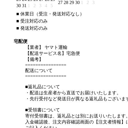
27
28
29
30
1
2
3
30
31
1
2
3
4
5
■
休業日（受注・発送対応なし）
■
受注対応のみ
■
発送対応のみ
宅配便
【業者】 ヤマト運輸
【配送サービス名】宅急便
【備考】
================
配送について
================
■返礼品について
・配送は生産者から直送でお届けいたします。
・先行受付など発送日が異なる返礼品もございま
■受領書について
寄付受領書は、返礼品とは別にお送りいたします
入金確認後、注文内容確認画面の【注文者情報】
ご記入ください。