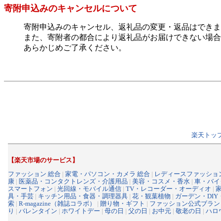
寄附申込みのキャンセルについて
寄附申込みのキャンセル、返礼品の変更・返品はできま
また、寄附者の都合により返礼品がお届けできない場合
あらかじめご了承ください。
楽天トッ
【楽天市場のサービス】
ファッション 総合
|
家電・パソコン・カメラ 総合
|
レディースファッショ
康
|
医薬品・コンタクトレンズ・介護用品
|
美容・コスメ・香水
|
車・バイ
スマートフォン
|
光回線・モバイル通信
|
TV・レコーダー・オーディオ
|
具・手芸
|
キッチン用品・食器・調理器具
|
花・観葉植物
|
ガーデン・DIY
索
|
R-magazine（雑誌コラボ）
|
贈り物・ギフト
|
ファッション公式ブラン
り
|
バレンタイン
|
ホワイトデー
|
母の日
|
父の日
|
お中元
|
敬老の日
|
ハロ