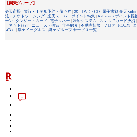
【楽天グループ】
楽天市場
|
旅行・ホテル予約・航空券
|
本・DVD・CD
|
電子書籍 楽天Kobo
託・アウトソーシング
|
楽天スーパーポイント特集
|
Rebates（ポイント
ーン
|
クレジットカード
|
電子マネー
|
決済システム
|
スマホでカード決済
ーネット銀行
|
ニュース・検索
|
仕事紹介
|
不動産情報
|
ブログ
|
ROOM
|
楽
ズ3）
|
楽天イーグルス
|
楽天グループ サービス一覧