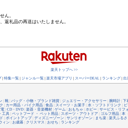
せん。
、返礼品の再送はいたしません。
楽天トップへ >>
プ
|
特集一覧
|
ジャンル一覧
|
楽天市場アプリ
|
スーパーDEAL
|
ランキング
|
出
ン
|
靴
|
バッグ・小物・ブランド雑貨
|
ジュエリー・アクセサリー
|
腕時計
|
下
ク
|
カー用品・バイク用品
|
食品
|
スイーツ・お菓子
|
水・ソフトドリンク
|
ビ
家電
|
CD・DVD
|
楽器・音楽機材
|
ゲーム
|
おもちゃ
|
ホビー
|
サービス・リフ
・工具
|
ペットフード ・ ペット用品
|
スポーツ・アウトドア
|
ゴルフ用品
|
本
ド
|
ポイントアップ
|
ディズニーゾーン
|
サンリオゾーン
|
まち楽
|
楽天ふるさ
ウィン
|
お歳暮
|
クリスマス
|
おせち
|
ランキング