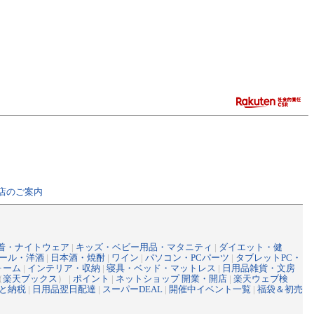
店のご案内
着・ナイトウェア
|
キッズ・ベビー用品・マタニティ
|
ダイエット・健
ール・洋酒
|
日本酒・焼酎
|
ワイン
|
パソコン・PCパーツ
|
タブレットPC・
ォーム
|
インテリア・収納
|
寝具・ベッド・マットレス
|
日用品雑貨・文房
（
楽天ブックス
） |
ポイント
|
ネットショップ 開業・開店
|
楽天ウェブ検
と納税
|
日用品翌日配達
|
スーパーDEAL
|
開催中イベント一覧
|
福袋＆初売