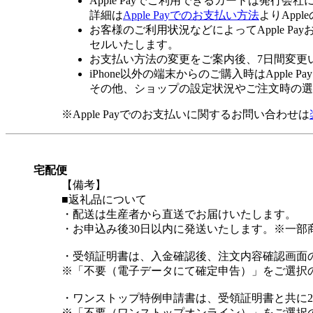
Apple Payでご利用できるカードは発行会
詳細は
Apple Payでのお支払い方法
よりApp
お客様のご利用状況などによってApple 
セルいたします。
お支払い方法の変更をご案内後、7日間変更
iPhone以外の端末からのご購入時はApple
その他、ショップの設定状況やご注文時の選択
※Apple Payでのお支払いに関するお問い合わせは
宅配便
【備考】
■返礼品について
・配送は生産者から直送でお届けいたします。
・お申込み後30日以内に発送いたします。※一部
・受領証明書は、入金確認後、注文内容確認画面
※「不要（電子データにて確定申告）」をご選択
・ワンストップ特例申請書は、受領証明書と共に
※「不要（ワンストップオンライン）」をご選択