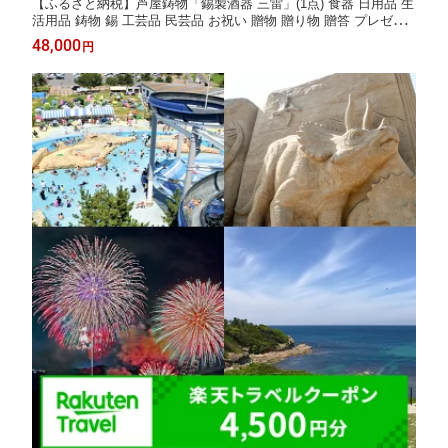
【ふるさと納税】芦屋鋳物「錫製酒器 三雷」(1点) 食器 日用品 生
活用品 鋳物 錫 工芸品 民芸品 お祝い 贈物 贈り物 贈答 プレゼン
ト ギフト 箱入り【芦屋釜の里】
48,000
円