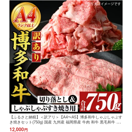
【ふるさと納税】＜訳アリ＞【A4〜A5】博多和牛しゃぶしゃぶす
き焼きセット(750g) 国産 九州産 福岡県産 牛肉 和牛 黒毛和牛 す
きやき スキヤキ お肉 スライス 切り落とし【MEAT PLUS】
12,000
円