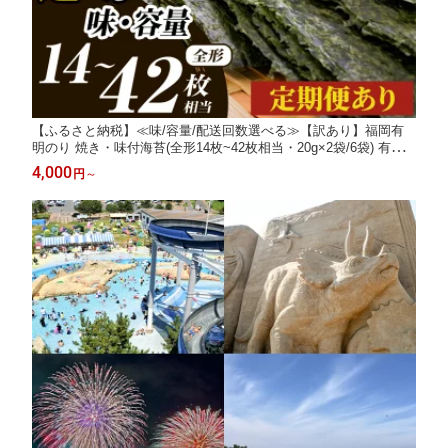
【ふるさと納税】≪味/容量/配送回数選べる≫【訳あり】福岡有
明のり 焼き・味付海苔(全形14枚~42枚相当・20g×2袋/6袋) 有明
のり のり ノリ 焼海苔 味付け海苔 おにぎり 常温 小分け 訳アリ
4,000
円
～
わけあり 不揃い 規格外 お試し おためし メール便 定期便 頒布会
【木村食品】