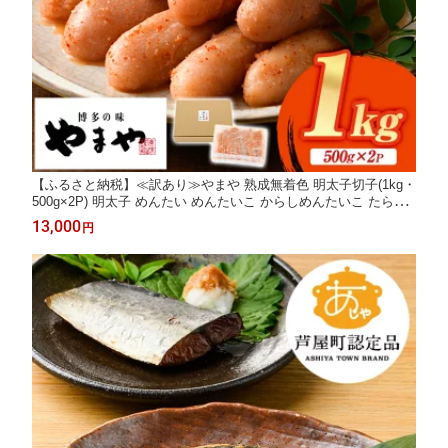
【ふるさと納税】≪訳あり≫やまや 熟成無着色 明太子切子(1kg・
500g×2P) 明太子 めんたい めんたいこ からしめんたいこ たらこ
タラコ 魚卵 わけあり 訳アリ 家庭用 切れ子 切子 小分け こわけ
13,000
円
魚卵 熟成 無着色 ごはん ご飯 おつまみ 冷凍【やまやコミュニケ
ーションズ】