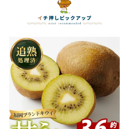
う 海鮮 魚介類 小分け 個
タント 袋麺 簡単調理 福
あり 訳アリ 家庭用 切れ
包装 食べきりサイズ 健
岡県 高菜 高菜風味 濃厚
子 切子 小分け こわけ 魚
康 美容 ミネラル 食物繊
新味 食べ比べ セット お
卵 熟成 無着色 ごはん ご
維 フコイダン 冷奴 サラ
楽しみ ポークオイル 【F
飯 おつまみ 冷凍【やま
ダ 冷凍 定期便【マル
UKUOKA MIOTSUKUSH
やコミュニケーション
五】
I】
ズ】