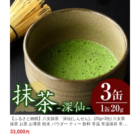
【ふるさと納税】八女抹茶「深仙(しんせん)」(20g×3缶) 八女茶
抹茶 お茶 お薄茶 粉末 パウダー ティー 飲料 常温 常温保存 常温
配送【あんどでぃすAshiya】
33,000
円