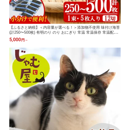
【ふるさと納税】＜内容量が選べる！＞添加物不使用 味付け海苔
(計250〜500枚) 有明のり のり おにぎり 常温 常温保存 常温配送
小分け お弁当 おやつ おつまみ 福岡県 有明海産【朝ごはん本舗】
5,000
円
～