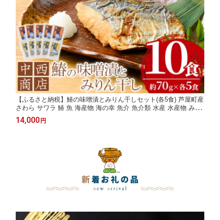
【ふるさと納税】鰆の味噌漬とみりん干しセット(各5食) 芦屋町産
さわら サワラ 鰆 魚 海産物 海の幸 魚介 魚介類 水産 水産物 みり
ん干し みりんぼし 味噌 味噌漬け 小分け 個包装 惣菜 おかず 冷凍
14,000
円
簡単調理 時短 お手軽【中西商店】