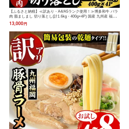
【ふるさと納税】≪訳あり・A4/A5ランク使用！≫博多和牛 バラ
肉 脂ましまし 切り落とし(計1.6kg・400g×4P) 国産 九州産 福岡
県産 牛肉 和牛 黒毛和牛 きりおとし 切り落し 赤身 バラ肉 訳あり
13,000
円
わけあり 規格外 お肉 肉じゃが 牛丼 総菜 冷凍【エム・ケイ食
品】