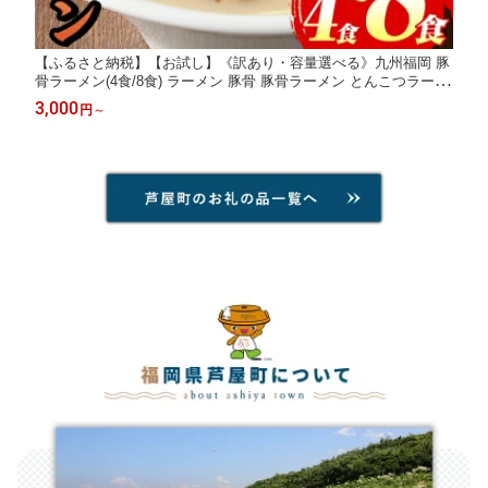
【ふるさと納税】【お試し】《訳あり・容量選べる》九州福岡 豚
骨ラーメン(4食/8食) ラーメン 豚骨 豚骨ラーメン とんこつラーメ
ン 博多ラーメン 豚骨 乾麺 わけあり 訳アリ 業務用 3000円 メー
3,000
円
～
ル便 お試し おためし ポスト投函 個包装 小分け 常温 常温配送
【マル五】