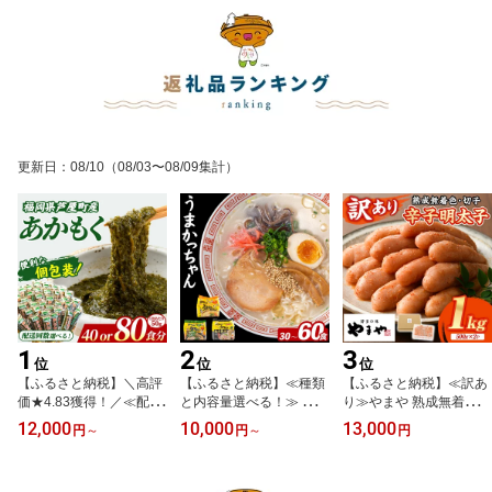
更新日
：
08/10
（08/03〜08/09集計）
1
2
3
位
位
位
【ふるさと納税】＼高評
【ふるさと納税】≪種類
【ふるさと納税】≪訳あ
価★4.83獲得！／≪配送
と内容量選べる！≫ うま
り≫やまや 熟成無着色
回数選べる≫ 福岡県芦屋
かっちゃん (30〜60食)
明太子切子(1kg・500g×
12,000
10,000
13,000
円
～
円
～
円
町産 あかもく (50g×40〜
麺 麺類 豚骨ラーメン 九
2P) 明太子 めんたい めん
80食) アカモク ぎばさ ギ
州 豚骨 白濁スープ 即席
たいこ からしめんたいこ
バサ ながも 海藻 かいそ
ラーメン お手軽 インス
たらこ タラコ 魚卵 わけ