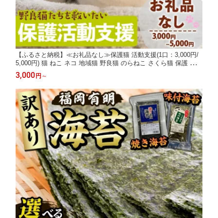
【ふるさと納税】≪お礼品なし≫保護猫 活動支援(1口：3,000円/
5,000円) 猫 ねこ ネコ 地域猫 野良猫 のらねこ さくら猫 保護 支援
保護猫活動 里親 動物保護 保護活動支援 ペット保護 支援活動 返
3,000
円
～
礼品なし ボランティア活動 医療費 エサ代 TNR活動 去勢【じゃむ
屋】