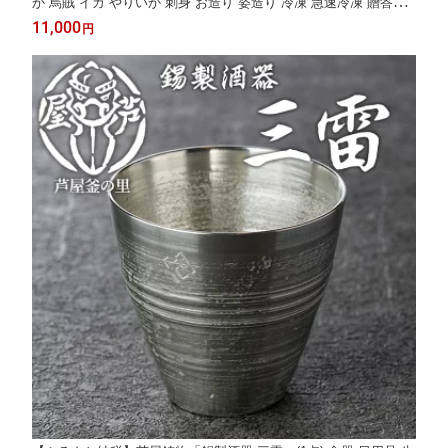
か 烏賊 イカ やりいか 刺身 お造り 姿造り 冷凍 急速冷凍 贈答用
ギフト 贈り物 海の幸 海産物 魚介類 福岡県産 芦屋町産 【九州
11,000
円
男】