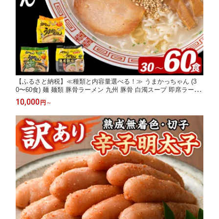
【ふるさと納税】≪種類と内容量選べる！≫ うまかっちゃん (3
0〜60食) 麺 麺類 豚骨ラーメン 九州 豚骨 白濁スープ 即席ラーメ
ン お手軽 インスタント 袋麺 簡単調理 福岡県 高菜 高菜風味 濃厚
10,000
円
～
新味 食べ比べ セット お楽しみ ポークオイル 【FUKUOKA MIOT
SUKUSHI】