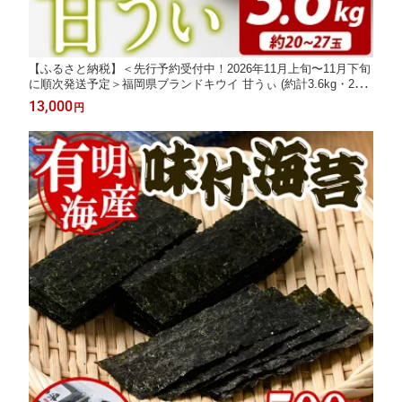
【ふるさと納税】＜先行予約受付中！2026年11月上旬〜11月下旬
に順次発送予定＞福岡県ブランドキウイ 甘うぃ (約計3.6kg・20〜
27玉) キウイ キウイフルーツ キュウイ あまうぃ フルーツ 生 国産
13,000
円
果物 くだもの【農産物直売所ほたるの里】