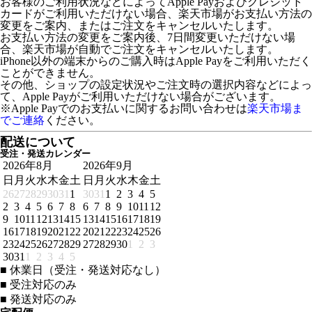
お客様のご利用状況などによってApple Payおよびクレジット
カードがご利用いただけない場合、楽天市場がお支払い方法の
変更をご案内、またはご注文をキャンセルいたします。
お支払い方法の変更をご案内後、7日間変更いただけない場
合、楽天市場が自動でご注文をキャンセルいたします。
iPhone以外の端末からのご購入時はApple Payをご利用いただく
ことができません。
その他、ショップの設定状況やご注文時の選択内容などによっ
て、Apple Payがご利用いただけない場合がございます。
※Apple Payでのお支払いに関するお問い合わせは
楽天市場ま
でご連絡
ください。
配送について
受注・発送カレンダー
2026年8月
2026年9月
日
月
火
水
木
金
土
日
月
火
水
木
金
土
26
27
28
29
30
31
1
30
31
1
2
3
4
5
2
3
4
5
6
7
8
6
7
8
9
10
11
12
9
10
11
12
13
14
15
13
14
15
16
17
18
19
16
17
18
19
20
21
22
20
21
22
23
24
25
26
23
24
25
26
27
28
29
27
28
29
30
1
2
3
30
31
1
2
3
4
5
■
休業日（受注・発送対応なし）
■
受注対応のみ
■
発送対応のみ