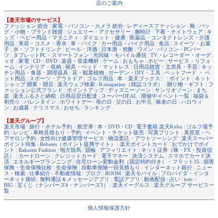
店のご案内
【楽天市場のサービス】
ファッション 総合
|
家電・パソコン・カメラ 総合
|
レディースファッション
|
靴
|
バッ
グ・小物・ブランド雑貨
|
ジュエリー・アクセサリー
|
腕時計
|
下着・ナイトウェア
|
キ
ッズ・ベビー用品・マタニティ
|
ダイエット・健康
|
医薬品・コンタクトレンズ・介護
用品
|
美容・コスメ・香水
|
車・バイク
|
カー用品・バイク用品
|
食品
|
スイーツ・お菓
子
|
水・ソフトドリンク
|
ビール・洋酒
|
日本酒・焼酎
|
ワイン
|
パソコン・PCパー
ツ
|
タブレットPC・スマートフォン
|
光回線・モバイル通信
|
TV・レコーダー・オーデ
ィオ
|
家電
|
CD・DVD
|
楽器・音楽機材
|
ゲーム
|
おもちゃ
|
ホビー
|
サービス・リフォ
ーム
|
インテリア・収納
|
寝具・ベッド・マットレス
|
日用品雑貨・文房具・手芸
|
キッ
チン用品・食器・調理器具
|
花・観葉植物
|
ガーデン・DIY・工具
|
ペットフード ・ ペ
ット用品
|
スポーツ・アウトドア
|
ゴルフ用品
|
本
（
楽天ブックス
） |
ポイント
|
ネット
ショップ 開業・開店
|
楽天ウェブ検索
|
R-magazine（雑誌コラボ）
|
贈り物・ギフト
|
フ
ァッション公式ブランド
|
ポイントアップ
|
ディズニーゾーン
|
サンリオゾーン
|
まち
楽
|
楽天ふるさと納税
|
日用品翌日配達
|
スーパーDEAL
|
開催中イベント一覧
|
福袋＆
初売り
|
バレンタイン
|
ホワイトデー
|
母の日
|
父の日
|
お中元
|
敬老の日
|
ハロウィ
ン
|
お歳暮
|
クリスマス
|
おせち
|
ランキング
【楽天グループ】
楽天市場
|
旅行・ホテル予約・航空券
|
本・DVD・CD
|
電子書籍 楽天Kobo
|
ゴルフ場予
約
|
レシピ
|
車検見積もり・予約
|
イベント・チケット販売
|
写真プリント
|
美容室・ヘ
アサロン予約
|
女性向け健康管理サービス
|
物流委託・アウトソーシング
|
楽天スーパー
ポイント特集
|
Rebates（ポイント提携サイト）
|
楽天ポイントカード
|
おでかけでポイ
ント
|
Rakuten Fashion
|
地方競馬
|
競輪
|
アフィリエイト
|
ネット証券（株・FX・投資信
託）
|
カードローン
|
クレジットカード
|
電子マネー
|
決済システム
|
スマホでカード決
済
|
エネルギープランニング
|
住宅ローン変動金利（固定特約付き）・フラット35
|
損害
保険・生命保険比較
|
生命保険
|
自動車保険一括見積もり
|
インターネット銀行
|
ニュー
ス・検索
|
仕事紹介
|
不動産情報
|
ブログ
|
ROOM
|
楽天モバイル
|
プロバイダ・インタ
ーネット接続
|
無料通話＆メッセージアプリ
|
電話アプリ
|
動画配信
|
占い
|
toto・
BIG
|
宝くじ（ナンバーズ4・ナンバーズ3）
|
楽天イーグルス
|
楽天グループ サービス一
覧
個人情報保護方針