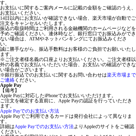
す。
お支払いに関するご案内メールに記載の金額をご確認のうえ、
お支払いください。
14日以内にお支払いが確認できない場合、楽天市場が自動でご
注文をキャンセルいたします。
振込の取扱時間はご利用される金融機関のホームページなどを
予めご確認ください。連休時など、銀行窓口でお振込みができ
ない場合は、ATMやネットバンキングにてお振込みくださ
い。
誠に勝手ながら、振込手数料はお客様のご負担でお願いいたし
ます。
※ご注文者様名義の口座よりお支払いください。ご注文者様以
外の名義でお支払いいただいた場合、お支払いの確認ができな
い場合がございます。
※銀行振込でのお支払いに関するお問い合わせは
楽天市場まで
ご連絡
ください。
Apple Pay
【備考】
Apple Payに対応したiPhoneでお支払いいただけます。
ご注文を確定する直前に、Apple Payの認証を行っていただき
ます。
Apple Payでのお支払い方法
Apple Payでご利用できるカードは発行会社によって異なりま
す。
詳細は
Apple Payでのお支払い方法
よりAppleのサイトをご確認
ください。