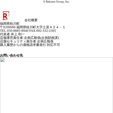
© Rakuten Group, Inc.
会社概要
福岡県桂川町
〒8200696 福岡県桂川町大字土居４２４－１
TEL:050-8885-9940 FAX:092-332-2305
代表者
:
井上 利一
店舗運営責任者
:
企画広報係(企画財政課)
店舗セキュリティ責任者
:
企画広報係
購入履歴からの適格請求書発行:対応不可
お問い合わせ先