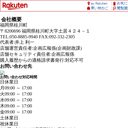
会社概要
福岡県桂川町
〒8200696 福岡県桂川町大字土居４２４－１
TEL:050-8885-9940 FAX:092-332-2305
代表者:井上 利一
店舗運営責任者:企画広報係(企画財政課)
店舗セキュリティ責任者:企画広報係
購入履歴からの適格請求書発行:対応不可
お問い合わせ先
お問い合わせ対応時間
日
休業日
月
09:00 ～ 17:00
火
09:00 ～ 17:00
水
09:00 ～ 17:00
木
09:00 ～ 17:00
金
09:00 ～ 17:00
土
休業日
祝
休業日