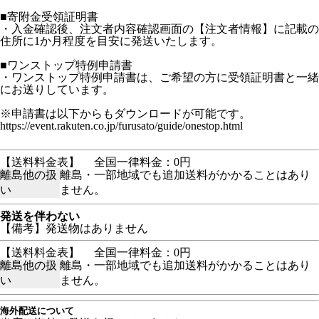
■寄附金受領証明書
・入金確認後、注文者内容確認画面の【注文者情報】に記載の
住所に1か月程度を目安に発送いたします。
■ワンストップ特例申請書
・ワンストップ特例申請書は、ご希望の方に受領証明書と一緒
にお送りしています。
※申請書は以下からもダウンロードが可能です。
https://event.rakuten.co.jp/furusato/guide/onestop.html
【送料料金表】
全国一律料金：0円
離島他の扱
離島・一部地域でも追加送料がかかることはあり
い
ません。
発送を伴わない
【備考】発送物はありません
【送料料金表】
全国一律料金：0円
離島他の扱
離島・一部地域でも追加送料がかかることはあり
い
ません。
海外配送について