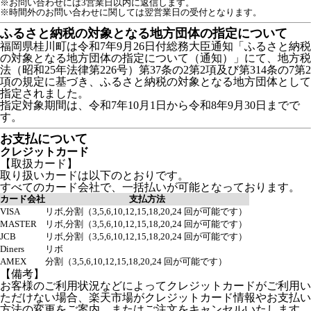
※お問い合わせには3営業日以内に返信します。
※時間外のお問い合わせに関しては翌営業日の受付となります。
ふるさと納税の対象となる地方団体の指定について
福岡県桂川町は令和7年9月26日付総務大臣通知「ふるさと納税
の対象となる地方団体の指定について（通知）」にて、地方税
法（昭和25年法律第226号）第37条の2第2項及び第314条の7第2
項の規定に基づき、ふるさと納税の対象となる地方団体として
指定されました。
指定対象期間は、令和7年10月1日から令和8年9月30日までで
す。
お支払について
クレジットカード
【取扱カード】
取り扱いカードは以下のとおりです。
すべてのカード会社で、一括払いが可能となっております。
カード会社
支払方法
VISA
リボ,分割（3,5,6,10,12,15,18,20,24 回が可能です）
MASTER
リボ,分割（3,5,6,10,12,15,18,20,24 回が可能です）
JCB
リボ,分割（3,5,6,10,12,15,18,20,24 回が可能です）
Diners
リボ
AMEX
分割（3,5,6,10,12,15,18,20,24 回が可能です）
【備考】
お客様のご利用状況などによってクレジットカードがご利用い
ただけない場合、楽天市場がクレジットカード情報やお支払い
方法の変更をご案内、またはご注文をキャンセルいたします。