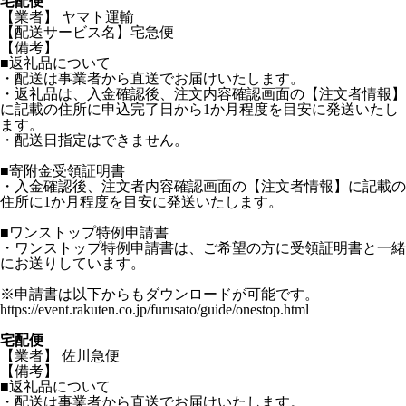
宅配便
【業者】 ヤマト運輸
【配送サービス名】宅急便
【備考】
■返礼品について
・配送は事業者から直送でお届けいたします。
・返礼品は、入金確認後、注文内容確認画面の【注文者情報】
に記載の住所に申込完了日から1か月程度を目安に発送いたし
ます。
・配送日指定はできません。
■寄附金受領証明書
・入金確認後、注文者内容確認画面の【注文者情報】に記載の
住所に1か月程度を目安に発送いたします。
■ワンストップ特例申請書
・ワンストップ特例申請書は、ご希望の方に受領証明書と一緒
にお送りしています。
※申請書は以下からもダウンロードが可能です。
https://event.rakuten.co.jp/furusato/guide/onestop.html
宅配便
【業者】 佐川急便
【備考】
■返礼品について
・配送は事業者から直送でお届けいたします。