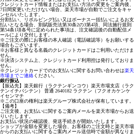
クレジットカード情報またはお支払い方法の変更をご案内後、
7日間変更いただけない場合、楽天市場が自動でご注文をキャ
ンセルいたします。
分割払い、リボルビング払い又はボーナス一括払いによるお支
払いとなる場合、割賦販売法第30条2の3第4項、同法施行規則
第54条1項各号に定められた事項は、注文確認後の自動配信メ
ールにより交付します。
※ご注文の際にお客様の本人確認（電話確認等）をお願いする
場合もございます。
※お客様と異なる名義のクレジットカードはご利用いただけま
せん。
※決済システム上、クレジットカード利用控は発行しておりま
せん。
※クレジットカードでのお支払いに関するお問い合わせは
楽天
市場までご連絡
ください。
銀行振込
【振込先】楽天銀行（ラクテンギンコウ）楽天市場支店（ラク
テンイチバシテン） 普通 2640182 ラクテン（フクオカケンケ
イセンマチ
※この口座の権利は楽天グループ株式会社が保有しています。
【備考】
ご注文後、お支払いに関するご案内メールを楽天市場からお送
りいたします。
お支払い状況の確認後、発送手続きが開始いたします。
ショップが金額を変更した場合、お客様のご注文時と楽天市場
からのお支払いに関するご案内メール送信時で金額が異なりま