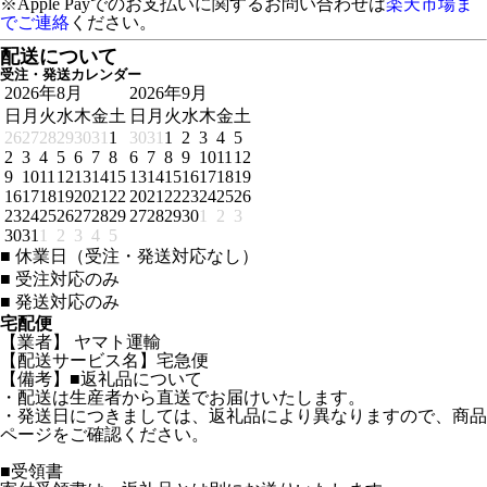
※Apple Payでのお支払いに関するお問い合わせは
楽天市場ま
でご連絡
ください。
配送について
受注・発送カレンダー
2026年8月
2026年9月
日
月
火
水
木
金
土
日
月
火
水
木
金
土
26
27
28
29
30
31
1
30
31
1
2
3
4
5
2
3
4
5
6
7
8
6
7
8
9
10
11
12
9
10
11
12
13
14
15
13
14
15
16
17
18
19
16
17
18
19
20
21
22
20
21
22
23
24
25
26
23
24
25
26
27
28
29
27
28
29
30
1
2
3
30
31
1
2
3
4
5
■
休業日（受注・発送対応なし）
■
受注対応のみ
■
発送対応のみ
宅配便
【業者】 ヤマト運輸
【配送サービス名】宅急便
【備考】■返礼品について
・配送は生産者から直送でお届けいたします。
・発送日につきましては、返礼品により異なりますので、商品
ページをご確認ください。
■受領書