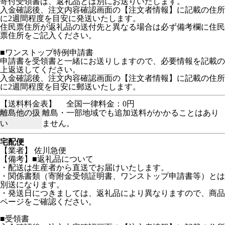
寄付受領書は、返礼品とは別にお送りいたします。
入金確認後、注文内容確認画面の【注文者情報】に記載の住所
に2週間程度を目安に発送いたします。
住民票住所が返礼品の送付先と異なる場合は必ず備考欄に住民
票住所をご記入ください。
■ワンストップ特例申請書
申請書を受領書と一緒にお送りしますので、必要情報を記載の
上返送してください。
入金確認後、注文内容確認画面の【注文者情報】に記載の住所
に2週間程度を目安に郵送いたします。
【送料料金表】
全国一律料金：0円
離島他の扱
離島・一部地域でも追加送料がかかることはあり
い
ません。
宅配便
【業者】 佐川急便
【備考】■返礼品について
・配送は生産者から直送でお届けいたします。
・関係書類（寄附金受領証明書、ワンストップ申請書等）とは
別送になります。
・発送日につきましては、返礼品により異なりますので、商品
ページをご確認ください。
■受領書