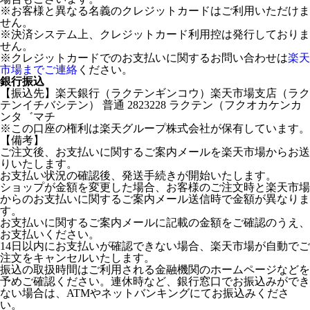
※お客様と異なる名義のクレジットカードはご利用いただけま
せん。
※決済システム上、クレジットカード利用控は発行しておりま
せん。
※クレジットカードでのお支払いに関するお問い合わせは
楽天
市場までご連絡
ください。
銀行振込
【振込先】楽天銀行（ラクテンギンコウ）楽天市場支店（ラク
テンイチバシテン） 普通 2823228 ラクテン（フクオカケンカ
ンタ゛マチ
※この口座の権利は楽天グループ株式会社が保有しています。
【備考】
ご注文後、お支払いに関するご案内メールを楽天市場からお送
りいたします。
お支払い状況の確認後、発送手続きが開始いたします。
ショップが金額を変更した場合、お客様のご注文時と楽天市場
からのお支払いに関するご案内メール送信時で金額が異なりま
す。
お支払いに関するご案内メールに記載の金額をご確認のうえ、
お支払いください。
14日以内にお支払いが確認できない場合、楽天市場が自動でご
注文をキャンセルいたします。
振込の取扱時間はご利用される金融機関のホームページなどを
予めご確認ください。連休時など、銀行窓口でお振込みができ
ない場合は、ATMやネットバンキングにてお振込みくださ
い。