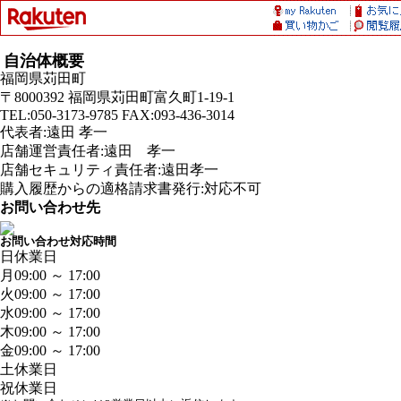
自治体概要
福岡県苅田町
〒8000392 福岡県苅田町富久町1-19-1
TEL:050-3173-9785 FAX:093-436-3014
代表者:遠田 孝一
店舗運営責任者:遠田 孝一
店舗セキュリティ責任者:遠田孝一
購入履歴からの適格請求書発行:対応不可
お問い合わせ先
お問い合わせ対応時間
日
休業日
月
09:00 ～ 17:00
火
09:00 ～ 17:00
水
09:00 ～ 17:00
木
09:00 ～ 17:00
金
09:00 ～ 17:00
土
休業日
祝
休業日