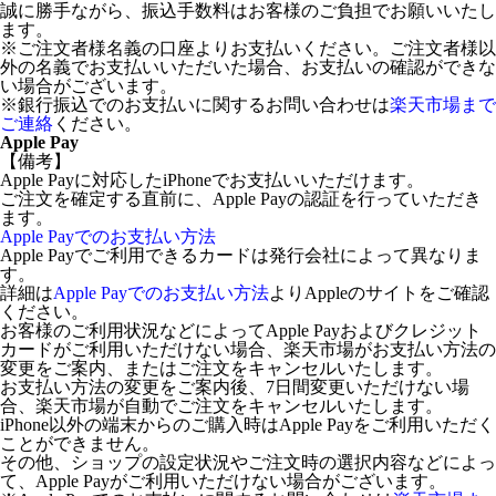
誠に勝手ながら、振込手数料はお客様のご負担でお願いいたし
ます。
※ご注文者様名義の口座よりお支払いください。ご注文者様以
外の名義でお支払いいただいた場合、お支払いの確認ができな
い場合がございます。
※銀行振込でのお支払いに関するお問い合わせは
楽天市場まで
ご連絡
ください。
Apple Pay
【備考】
Apple Payに対応したiPhoneでお支払いいただけます。
ご注文を確定する直前に、Apple Payの認証を行っていただき
ます。
Apple Payでのお支払い方法
Apple Payでご利用できるカードは発行会社によって異なりま
す。
詳細は
Apple Payでのお支払い方法
よりAppleのサイトをご確認
ください。
お客様のご利用状況などによってApple Payおよびクレジット
カードがご利用いただけない場合、楽天市場がお支払い方法の
変更をご案内、またはご注文をキャンセルいたします。
お支払い方法の変更をご案内後、7日間変更いただけない場
合、楽天市場が自動でご注文をキャンセルいたします。
iPhone以外の端末からのご購入時はApple Payをご利用いただく
ことができません。
その他、ショップの設定状況やご注文時の選択内容などによっ
て、Apple Payがご利用いただけない場合がございます。