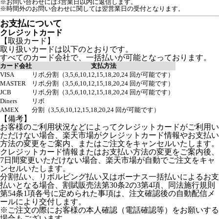
※お問い合わせには3営業日以内に返信します。
※時間外のお問い合わせに関しては翌営業日の受付となります。
お支払について
クレジットカード
【取扱カード】
取り扱いカードは以下のとおりです。
すべてのカード会社で、一括払いが可能となっております。
カード会社
支払方法
VISA
リボ,分割（3,5,6,10,12,15,18,20,24 回が可能です）
MASTER
リボ,分割（3,5,6,10,12,15,18,20,24 回が可能です）
JCB
リボ,分割（3,5,6,10,12,15,18,20,24 回が可能です）
Diners
リボ
AMEX
分割（3,5,6,10,12,15,18,20,24 回が可能です）
【備考】
お客様のご利用状況などによってクレジットカードがご利用い
ただけない場合、楽天市場がクレジットカード情報やお支払い
方法の変更をご案内、またはご注文をキャンセルいたします。
クレジットカード情報またはお支払い方法の変更をご案内後、
7日間変更いただけない場合、楽天市場が自動でご注文をキャ
ンセルいたします。
分割払い、リボルビング払い又はボーナス一括払いによるお支
払いとなる場合、割賦販売法第30条2の3第4項、同法施行規則
第54条1項各号に定められた事項は、注文確認後の自動配信メ
ールにより交付します。
※ご注文の際にお客様の本人確認（電話確認等）をお願いする
場合もございます。