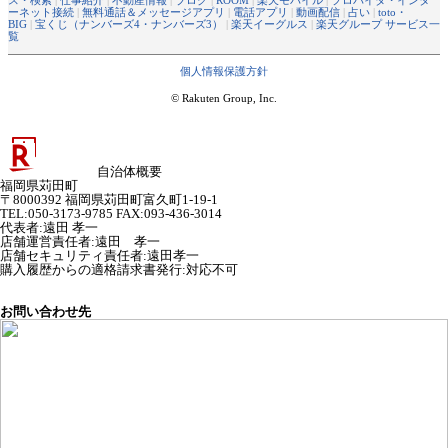
ーネット接続
|
無料通話＆メッセージアプリ
|
電話アプリ
|
動画配信
|
占い
|
toto・
BIG
|
宝くじ（ナンバーズ4・ナンバーズ3）
|
楽天イーグルス
|
楽天グループ サービス一
覧
個人情報保護方針
© Rakuten Group, Inc.
自治体概要
福岡県苅田町
〒8000392 福岡県苅田町富久町1-19-1
TEL:050-3173-9785 FAX:093-436-3014
代表者
:
遠田 孝一
店舗運営責任者
:
遠田 孝一
店舗セキュリティ責任者
:
遠田孝一
購入履歴からの適格請求書発行:対応不可
お問い合わせ先