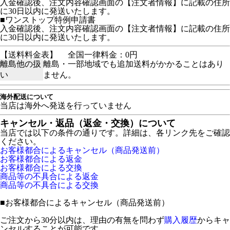
入金確認後、注文内容確認画面の【注文者情報】に記載の住所
に30日以内に発送いたします。
■ワンストップ特例申請書
入金確認後、注文内容確認画面の【注文者情報】に記載の住所
に30日以内に発送いたします。
【送料料金表】
全国一律料金：0円
離島他の扱
離島・一部地域でも追加送料がかかることはあり
い
ません。
海外配送について
当店は海外へ発送を行っていません
キャンセル・返品（返金・交換）について
当店では以下の条件の通りです。詳細は、各リンク先をご確認
ください。
お客様都合によるキャンセル（商品発送前）
お客様都合による返金
お客様都合による交換
商品等の不具合による返金
商品等の不具合による交換
■
お客様都合によるキャンセル（商品発送前）
ご注文から30分以内は、理由の有無を問わず
購入履歴
からキャ
ンセルすることが可能です。