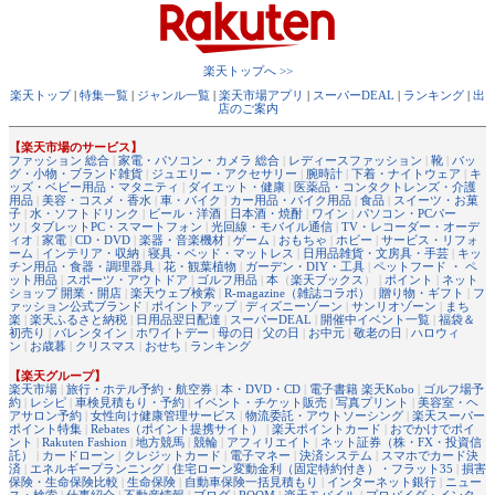
楽天トップへ >>
楽天トップ
|
特集一覧
|
ジャンル一覧
|
楽天市場アプリ
|
スーパーDEAL
|
ランキング
|
出
店のご案内
【楽天市場のサービス】
ファッション 総合
|
家電・パソコン・カメラ 総合
|
レディースファッション
|
靴
|
バッ
グ・小物・ブランド雑貨
|
ジュエリー・アクセサリー
|
腕時計
|
下着・ナイトウェア
|
キ
ッズ・ベビー用品・マタニティ
|
ダイエット・健康
|
医薬品・コンタクトレンズ・介護
用品
|
美容・コスメ・香水
|
車・バイク
|
カー用品・バイク用品
|
食品
|
スイーツ・お菓
子
|
水・ソフトドリンク
|
ビール・洋酒
|
日本酒・焼酎
|
ワイン
|
パソコン・PCパー
ツ
|
タブレットPC・スマートフォン
|
光回線・モバイル通信
|
TV・レコーダー・オーデ
ィオ
|
家電
|
CD・DVD
|
楽器・音楽機材
|
ゲーム
|
おもちゃ
|
ホビー
|
サービス・リフォ
ーム
|
インテリア・収納
|
寝具・ベッド・マットレス
|
日用品雑貨・文房具・手芸
|
キッ
チン用品・食器・調理器具
|
花・観葉植物
|
ガーデン・DIY・工具
|
ペットフード ・ ペ
ット用品
|
スポーツ・アウトドア
|
ゴルフ用品
|
本
（
楽天ブックス
） |
ポイント
|
ネット
ショップ 開業・開店
|
楽天ウェブ検索
|
R-magazine（雑誌コラボ）
|
贈り物・ギフト
|
フ
ァッション公式ブランド
|
ポイントアップ
|
ディズニーゾーン
|
サンリオゾーン
|
まち
楽
|
楽天ふるさと納税
|
日用品翌日配達
|
スーパーDEAL
|
開催中イベント一覧
|
福袋＆
初売り
|
バレンタイン
|
ホワイトデー
|
母の日
|
父の日
|
お中元
|
敬老の日
|
ハロウィ
ン
|
お歳暮
|
クリスマス
|
おせち
|
ランキング
【楽天グループ】
楽天市場
|
旅行・ホテル予約・航空券
|
本・DVD・CD
|
電子書籍 楽天Kobo
|
ゴルフ場予
約
|
レシピ
|
車検見積もり・予約
|
イベント・チケット販売
|
写真プリント
|
美容室・ヘ
アサロン予約
|
女性向け健康管理サービス
|
物流委託・アウトソーシング
|
楽天スーパー
ポイント特集
|
Rebates（ポイント提携サイト）
|
楽天ポイントカード
|
おでかけでポイ
ント
|
Rakuten Fashion
|
地方競馬
|
競輪
|
アフィリエイト
|
ネット証券（株・FX・投資信
託）
|
カードローン
|
クレジットカード
|
電子マネー
|
決済システム
|
スマホでカード決
済
|
エネルギープランニング
|
住宅ローン変動金利（固定特約付き）・フラット35
|
損害
保険・生命保険比較
|
生命保険
|
自動車保険一括見積もり
|
インターネット銀行
|
ニュー
ス・検索
|
仕事紹介
|
不動産情報
|
ブログ
|
ROOM
|
楽天モバイル
|
プロバイダ・インタ