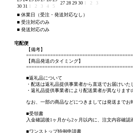
27
28
29
30
1
2
3
30
31
1
2
3
4
5
■
休業日（受注・発送対応なし）
■
受注対応のみ
■
発送対応のみ
宅配便
【備考】
========================================
【商品発送のタイミング】
========================================
■返礼品について
・配送は返礼品提供事業者から直送でお届けいた
・返礼品提供事業者により配送業者が異なります
なお、一部の商品などにつきましては発送までお
■受領書
入金確認後1ヶ月から2ヶ月以内に、注文内容確
■ワンストップ特例申請書