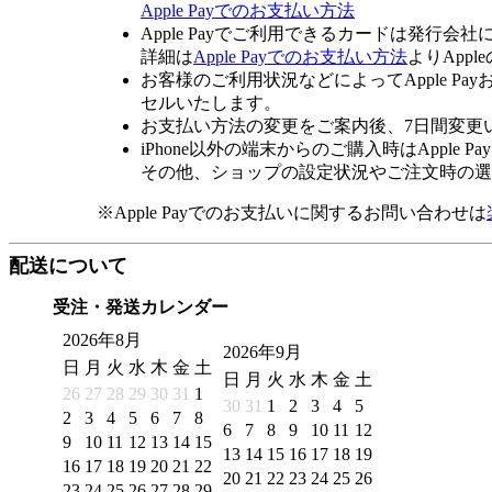
Apple Payでのお支払い方法
Apple Payでご利用できるカードは発行会
詳細は
Apple Payでのお支払い方法
よりApp
お客様のご利用状況などによってApple 
セルいたします。
お支払い方法の変更をご案内後、7日間変更
iPhone以外の端末からのご購入時はApple
その他、ショップの設定状況やご注文時の選択
※Apple Payでのお支払いに関するお問い合わせは
配送について
受注・発送カレンダー
2026年8月
2026年9月
日
月
火
水
木
金
土
日
月
火
水
木
金
土
26
27
28
29
30
31
1
30
31
1
2
3
4
5
2
3
4
5
6
7
8
6
7
8
9
10
11
12
9
10
11
12
13
14
15
13
14
15
16
17
18
19
16
17
18
19
20
21
22
20
21
22
23
24
25
26
23
24
25
26
27
28
29