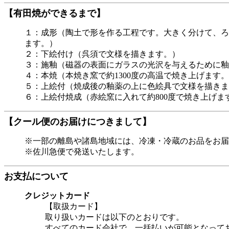
【有田焼ができるまで】
１：成形（陶土で形を作る工程です。大きく分けて、ろ
ます。）
２：下絵付け（呉須で文様を描きます。）
３：施釉（磁器の表面にガラスの光沢を与えるために釉
４：本焼（本焼き窯で約1300度の高温で焼き上げます
５：上絵付（焼成後の釉薬の上に色絵具で文様を描きま
６：上絵付焼成（赤絵窯に入れて約800度で焼き上げ
【クール便のお届けにつきまして】
※一部の離島や諸島地域には、冷凍・冷蔵のお品をお届
※佐川急便で発送いたします。
お支払について
クレジットカード
【取扱カード】
取り扱いカードは以下のとおりです。
すべてのカード会社で、一括払いが可能となって