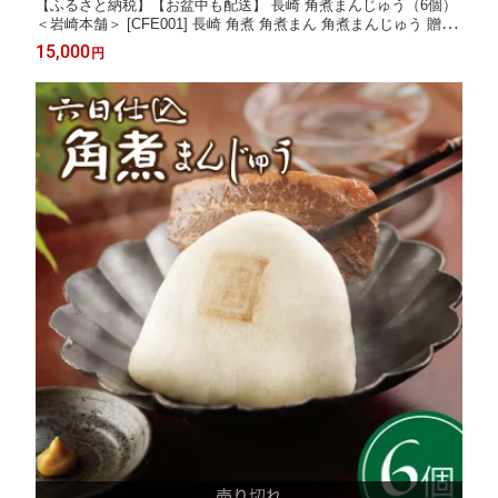
【ふるさと納税】【お盆中も配送】 長崎 角煮まんじゅう（6個）
＜岩崎本舗＞ [CFE001] 長崎 角煮 角煮まん 角煮まんじゅう 贈答
ギフト
15,000
円