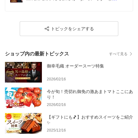
券（10,000円～300,000円）[CAN027]  長崎 西海市 
スーツ チケット クーポン券 オーダーメイド メンズ
スーツ スーツ 贈答 ギフト お祝い 東京 日本橋 神奈
川 横浜 北海道 札幌 大阪
トピックをシェアする
ショップ内の最新トピックス
すべて見る
御幸毛織 オーダースーツ特集
2026/02/16
今が旬！売切れ御免の激あまトマトここにあ
り！
2026/02/16
【ギフトにも🎵】おすすめスイーツをご紹介
✨
2025/12/16