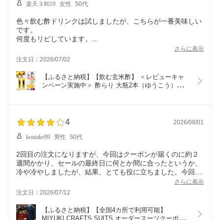
楽天３8019
女性
50代
色々飲む酢ドリンクは試しましたが、こちらが一番美味しい
です。
何度もリピしています。
夏の暑い時にも最高で、本当にありがとうございます。
さらに表示
注文日：2026/07/02
【ふるさと納税】【飲む玄米酢】 ＜レビューキャ
ンペーン実施中＞ 酢らり 大瓶2本（ゆうこう）
500ml ＜川添酢造＞ [CDN059]  長崎 西海 飲む酢 酢 
ビネガー 飲料 果実酢 お酢 ジュース 贈答 ギフト プ
レゼント 贈り物 果物 柑橘
4
2026/08/01
koutake99
男性
50代
2回目の注文になりますが、今回はクーポンが届くのに約２
週間かかり、セールの最終日に何とか間に合ったというか、
冷や冷やしましたが、結果、とても役に立ちました。今回は
さらに表示
注文日：2026/07/12
【ふるさと納税】【全国4カ所で利用可能】 
MIYUKI CRAFTS SUITS オーダースーツクーポン