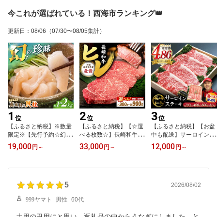
今これが選ばれている！西海市ランキング👑
更新日
：
08/06
（07/30〜08/05集計）
1
2
3
位
位
位
【ふるさと納税】※数量
【ふるさと納税】【☆選
【ふるさと納税】【お盆
限定※【先行予約☆幻の
べる枚数☆】長崎和牛 ヒ
中も配送】サーロインス
味】真珠貝 アコヤ の貝
レ ステーキ 300g 450g 9
テーキ ★7営業日以内発
19,000
33,000
12,000
円
～
円
～
円
～
柱 1kg 2kg ＜大村湾漁業
00g ＜株式会社黒牛＞ [C
送 高評価★4.82 【選べ
協同組合西彼支所＞ [CB
BA009] 長崎 西海 和牛 焼
る配送月・枚数】 長崎和
Z007] 長崎 西海 海鮮 ア
肉 ステーキ バーベキュ
牛 サーロインステーキ
コヤ貝 人気 真珠貝 新鮮
ー BBQ レビュー 高評価
訳あり ＜スーパーウエス
産地直送 限定 アコヤ貝
5
フィレ 受賞 ギフト 贈り
ト＞[CAG004] 長崎 西海
2026/08/02
物 贈答 定期便 ヒレ ステ
肉 肉類 国産 牛肉 ステー
999ヤマト
男性
60代
ーキ ブランド牛 国産 定
キ サーロイン ブランド
期便 ひれすてーき
牛 贈答 夏ギフト 訳あり
土用の丑用にと思い、返礼品の中からうなぎにしました。と