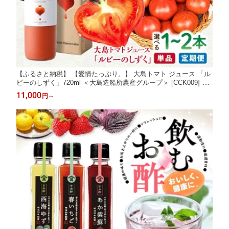
【ふるさと納税】 【愛情たっぷり。】 大島トマト ジュース 「ル
ビーのしずく」720ml ＜大島造船所農産グループ＞ [CCK009] 長
崎 西海 トマト 大島トマトジュース 贈答 ギフト プレゼント 甘い
11,000
円
～
野菜飲料 野菜ジュース 飲料類 ジュース リコピン