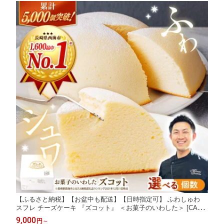
【ふるさと納税】【お盆中も配送】【日時指定可】 ふわしゅわ
スフレ チーズケーキ 『ズコット』 ＜お菓子のいわした＞ [CAM0
09] 長崎 西海 ケーキ おやつ お菓子 スイーツ 誕生日ケーキ チー
9,000
円
～