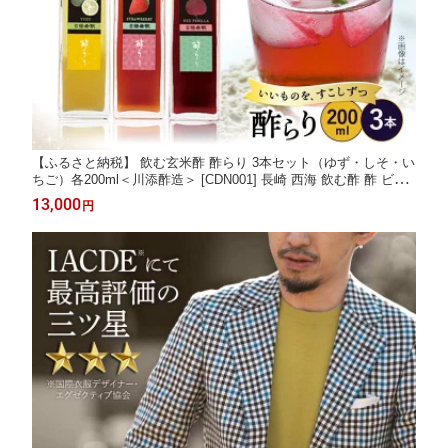
【ふるさと納税】 飲む玄米酢 酢らり 3本セット（ゆず・しそ・い
ちご）各200ml＜川添酢造＞ [CDN001] 長崎 西海 飲む酢 酢 ビネ
ガー 飲料 果実酢 お酢 ジュース 贈答 ギフト プレゼント 贈り物
13,000
円