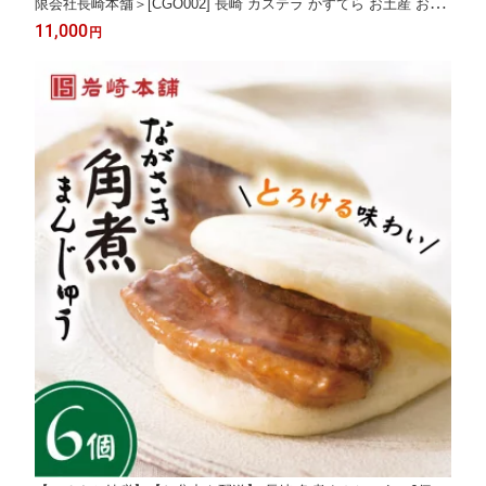
限会社長崎本舗＞[CGO002] 長崎 カステラ かすてら お土産 お菓
子 おやつ スイーツ カステラ 家庭用 小分け
11,000
円