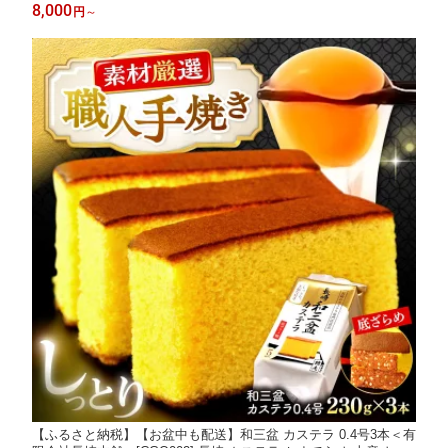
[CAM043] ケーキ 訳あり おやつ お土産 ギフト プレゼント お菓
8,000
円
～
子 クリスマス お正月 誕生日 お祝い 記念日 不揃い 規格外
【ふるさと納税】【お盆中も配送】和三盆 カステラ 0.4号3本＜有