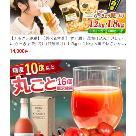
【ふるさと納税】【選べる容量】 すぐ届く 昆布仕込み！さいか
い らっきょ 艶づけ（甘酢漬け）1.2kg or 1.8kg ＜道の駅さいかい
みかんドーム＞ [CAI020] 長崎 西海 らっきょう ラッキョウ 漬け
14,000
円
～
物 漬物 ご飯 昆布 天然素材 ご飯のお供 おつまみ