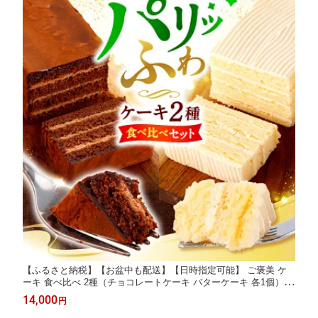
【ふるさと納税】【お盆中も配送】【日時指定可能】 ご褒美 ケ
ーキ 食べ比べ 2種（チョコレートケーキ バターケーキ 各1個）
レビューキャンペーン対象 ＜お菓子のいわした＞ [CAM064] ケー
14,000
円
キ チョコレート 贈答 ギフト 記念日 バレンタイン ホワイトデー