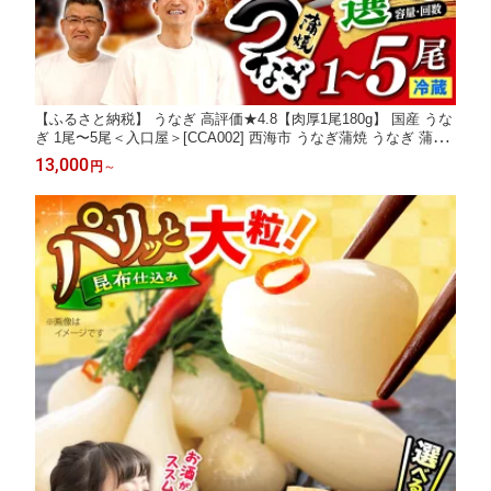
【ふるさと納税】 うなぎ 高評価★4.8【肉厚1尾180g】 国産 うな
ぎ 1尾〜5尾＜入口屋＞[CCA002] 西海市 うなぎ蒲焼 うなぎ 蒲焼
鰻 タレ付き 土用の丑の日 プレゼント 贈答 送料無料 うなぎ 土用
13,000
円
～
の丑の日 レビュー高評価 リピート多数 うなぎ 鰻