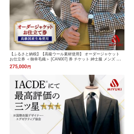
【ふるさと納税】【高級ウール素材使用】 オーダージャケット
お仕立券 ＜御幸毛織＞ [CAN007] 券 チケット 紳士服 メンズ ビジ
ネス オーダーメイド おしゃれ 老舗 三ツ星 国産生地 ジャケット
275,000
円
御幸 ミユキソーイング 贈答 プレゼント ギフト お祝い