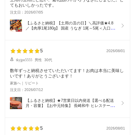
てもおいしかったです。
注文日：2026/07/05
【ふるさと納税】【土用の丑の日】＼高評価★4.8
／【肉厚1尾180g】 国産 うなぎ 1尾～5尾＜入口屋
＞[CCA002] 西海市 うなぎ蒲焼 うなぎ 蒲焼 鰻 タレ
付き 土用の丑の日 プレゼント 贈答 送料無料 父の
日 うなぎ 土用の丑の日 レビュー高評価 リピート多
数 うなぎ 鰻
5
2026/08/01
tkyjpn5555
男性
30代
数年ずっと納税させていただいてます！お肉は本当に美味し
いです！ありがとうございます！
家族へ｜リピート
注文日：2026/07/12
【ふるさと納税】★7営業日以内発送【選べる配送
月・容量】【お中元特集】 長崎和牛 ヒレステーキ 
300g 750g 1.5kg ＜レビューキャンペーン対象＞＜
スーパーウエスト＞ [CAG032] 長崎 西海 牛肉 肉 ス
テーキ ブランド牛 和牛 ヒレ フィレ 2枚 5枚 10枚 
贈答 ギフト
5
2026/08/01