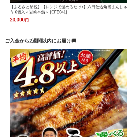
【ふるさと納税】【レンジで温めるだけ♪】六日仕込角煮まんじゅ
う 6個入＜岩崎本舗＞ [CFE041]
20,000
円
ご入金から2週間以内にお届け🚚