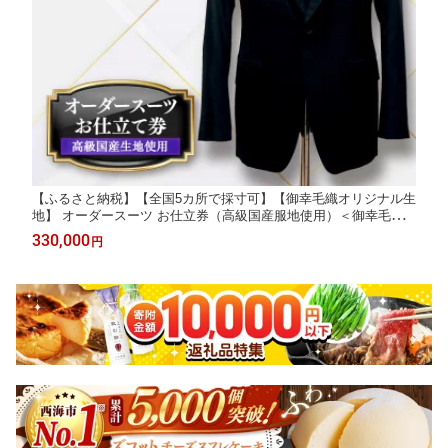
【ふるさと納税】【全国5カ所で採寸可】【御幸毛織オリジナル生
地】 オーダースーツ お仕立券（高級国産服地使用）＜御幸毛織
＞[CAN004] スーツ チケット スーツ オーダーメイド 厳選服地 メ
330,000
円
ンズスーツ 贈答 ギフト 北海道 札幌 東京 日本橋 大阪 神奈川 横
浜 名古屋