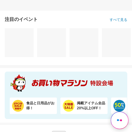
注目のイベント
すべて見る
抗菌 プレイマット シームレス 折りたたみ 持ち手付き 防音 厚み4cm GUMODE
【期間限定★半額以下セール】 大人気『二十五雑穀米450g』が1,500円⇒699円！
22,800円
1,500円
2,
割引価格
半額以下
割引価格
19,380
699
1,936
円
円
円