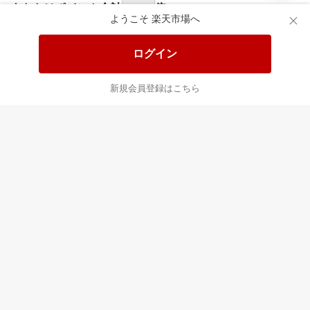
食品と日用品がお
掲載アイテム全品
日
得！
20%以上OFF！
ポ
ようこそ 楽天市場へ
ログイン
あなたはポイント
合計
倍
新規会員登録はこちら
最近チェックした商品
すべて見る