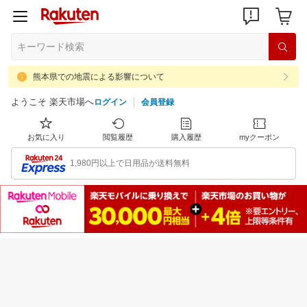
熊本県での地震による影響について
ようこそ 楽天市場へ
ログイン
会員登録
お気に入り
閲覧履歴
購入履歴
myクーポン
1,980円以上で日用品が送料無料