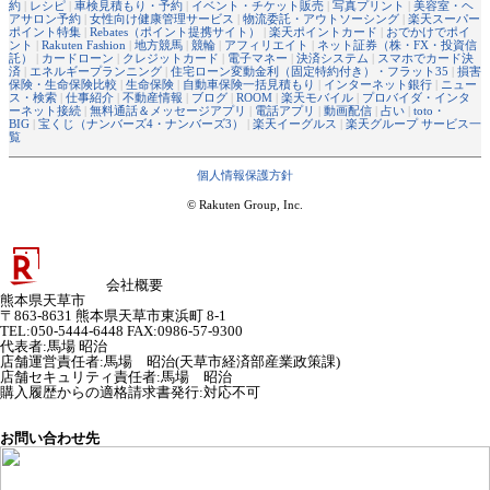
約
|
レシピ
|
車検見積もり・予約
|
イベント・チケット販売
|
写真プリント
|
美容室・ヘ
アサロン予約
|
女性向け健康管理サービス
|
物流委託・アウトソーシング
|
楽天スーパー
ポイント特集
|
Rebates（ポイント提携サイト）
|
楽天ポイントカード
|
おでかけでポイ
ント
|
Rakuten Fashion
|
地方競馬
|
競輪
|
アフィリエイト
|
ネット証券（株・FX・投資信
託）
|
カードローン
|
クレジットカード
|
電子マネー
|
決済システム
|
スマホでカード決
済
|
エネルギープランニング
|
住宅ローン変動金利（固定特約付き）・フラット35
|
損害
保険・生命保険比較
|
生命保険
|
自動車保険一括見積もり
|
インターネット銀行
|
ニュー
ス・検索
|
仕事紹介
|
不動産情報
|
ブログ
|
ROOM
|
楽天モバイル
|
プロバイダ・インタ
ーネット接続
|
無料通話＆メッセージアプリ
|
電話アプリ
|
動画配信
|
占い
|
toto・
BIG
|
宝くじ（ナンバーズ4・ナンバーズ3）
|
楽天イーグルス
|
楽天グループ サービス一
覧
個人情報保護方針
© Rakuten Group, Inc.
会社概要
熊本県天草市
〒863-8631 熊本県天草市東浜町 8-1
TEL:050-5444-6448 FAX:0986-57-9300
代表者
:
馬場 昭治
店舗運営責任者
:
馬場 昭治(天草市経済部産業政策課)
店舗セキュリティ責任者
:
馬場 昭治
購入履歴からの適格請求書発行:対応不可
お問い合わせ先