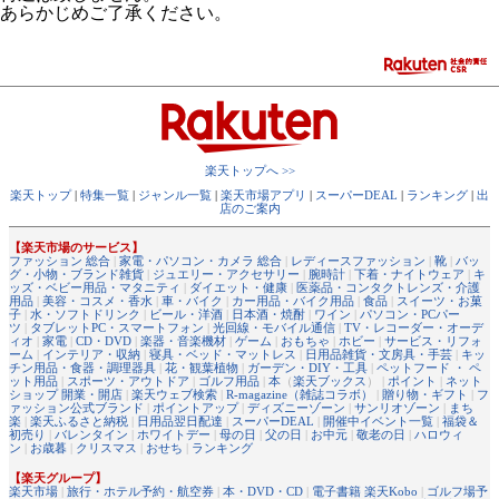
あらかじめご了承ください。
楽天トップへ >>
楽天トップ
|
特集一覧
|
ジャンル一覧
|
楽天市場アプリ
|
スーパーDEAL
|
ランキング
|
出
店のご案内
【楽天市場のサービス】
ファッション 総合
|
家電・パソコン・カメラ 総合
|
レディースファッション
|
靴
|
バッ
グ・小物・ブランド雑貨
|
ジュエリー・アクセサリー
|
腕時計
|
下着・ナイトウェア
|
キ
ッズ・ベビー用品・マタニティ
|
ダイエット・健康
|
医薬品・コンタクトレンズ・介護
用品
|
美容・コスメ・香水
|
車・バイク
|
カー用品・バイク用品
|
食品
|
スイーツ・お菓
子
|
水・ソフトドリンク
|
ビール・洋酒
|
日本酒・焼酎
|
ワイン
|
パソコン・PCパー
ツ
|
タブレットPC・スマートフォン
|
光回線・モバイル通信
|
TV・レコーダー・オーデ
ィオ
|
家電
|
CD・DVD
|
楽器・音楽機材
|
ゲーム
|
おもちゃ
|
ホビー
|
サービス・リフォ
ーム
|
インテリア・収納
|
寝具・ベッド・マットレス
|
日用品雑貨・文房具・手芸
|
キッ
チン用品・食器・調理器具
|
花・観葉植物
|
ガーデン・DIY・工具
|
ペットフード ・ ペ
ット用品
|
スポーツ・アウトドア
|
ゴルフ用品
|
本
（
楽天ブックス
） |
ポイント
|
ネット
ショップ 開業・開店
|
楽天ウェブ検索
|
R-magazine（雑誌コラボ）
|
贈り物・ギフト
|
フ
ァッション公式ブランド
|
ポイントアップ
|
ディズニーゾーン
|
サンリオゾーン
|
まち
楽
|
楽天ふるさと納税
|
日用品翌日配達
|
スーパーDEAL
|
開催中イベント一覧
|
福袋＆
初売り
|
バレンタイン
|
ホワイトデー
|
母の日
|
父の日
|
お中元
|
敬老の日
|
ハロウィ
ン
|
お歳暮
|
クリスマス
|
おせち
|
ランキング
【楽天グループ】
楽天市場
|
旅行・ホテル予約・航空券
|
本・DVD・CD
|
電子書籍 楽天Kobo
|
ゴルフ場予