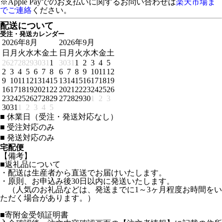
※Apple Payでのお支払いに関するお問い合わせは
楽天市場ま
でご連絡
ください。
配送について
受注・発送カレンダー
2026年8月
2026年9月
日
月
火
水
木
金
土
日
月
火
水
木
金
土
26
27
28
29
30
31
1
30
31
1
2
3
4
5
2
3
4
5
6
7
8
6
7
8
9
10
11
12
9
10
11
12
13
14
15
13
14
15
16
17
18
19
16
17
18
19
20
21
22
20
21
22
23
24
25
26
23
24
25
26
27
28
29
27
28
29
30
1
2
3
30
31
1
2
3
4
5
■
休業日（受注・発送対応なし）
■
受注対応のみ
■
発送対応のみ
宅配便
【備考】
■返礼品について
・配送は生産者から直送でお届けいたします。
・原則、お申込み後30日以内に発送いたします。
（人気のお礼品などは、発送までに1～3ヶ月程度お時間をい
ただく場合があります。）
■寄附金受領証明書