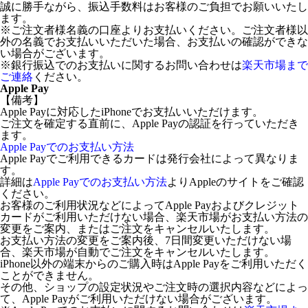
誠に勝手ながら、振込手数料はお客様のご負担でお願いいたし
ます。
※ご注文者様名義の口座よりお支払いください。ご注文者様以
外の名義でお支払いいただいた場合、お支払いの確認ができな
い場合がございます。
※銀行振込でのお支払いに関するお問い合わせは
楽天市場まで
ご連絡
ください。
Apple Pay
【備考】
Apple Payに対応したiPhoneでお支払いいただけます。
ご注文を確定する直前に、Apple Payの認証を行っていただき
ます。
Apple Payでのお支払い方法
Apple Payでご利用できるカードは発行会社によって異なりま
す。
詳細は
Apple Payでのお支払い方法
よりAppleのサイトをご確認
ください。
お客様のご利用状況などによってApple Payおよびクレジット
カードがご利用いただけない場合、楽天市場がお支払い方法の
変更をご案内、またはご注文をキャンセルいたします。
お支払い方法の変更をご案内後、7日間変更いただけない場
合、楽天市場が自動でご注文をキャンセルいたします。
iPhone以外の端末からのご購入時はApple Payをご利用いただく
ことができません。
その他、ショップの設定状況やご注文時の選択内容などによっ
て、Apple Payがご利用いただけない場合がございます。