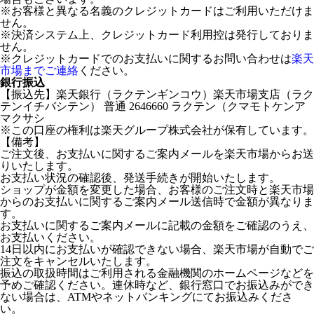
※お客様と異なる名義のクレジットカードはご利用いただけま
せん。
※決済システム上、クレジットカード利用控は発行しておりま
せん。
※クレジットカードでのお支払いに関するお問い合わせは
楽天
市場までご連絡
ください。
銀行振込
【振込先】楽天銀行（ラクテンギンコウ）楽天市場支店（ラク
テンイチバシテン） 普通 2646660 ラクテン（クマモトケンア
マクサシ
※この口座の権利は楽天グループ株式会社が保有しています。
【備考】
ご注文後、お支払いに関するご案内メールを楽天市場からお送
りいたします。
お支払い状況の確認後、発送手続きが開始いたします。
ショップが金額を変更した場合、お客様のご注文時と楽天市場
からのお支払いに関するご案内メール送信時で金額が異なりま
す。
お支払いに関するご案内メールに記載の金額をご確認のうえ、
お支払いください。
14日以内にお支払いが確認できない場合、楽天市場が自動でご
注文をキャンセルいたします。
振込の取扱時間はご利用される金融機関のホームページなどを
予めご確認ください。連休時など、銀行窓口でお振込みができ
ない場合は、ATMやネットバンキングにてお振込みくださ
い。