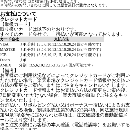
※お問い合わせには3営業日以内に返信します。
※時間外のお問い合わせに関しては翌営業日の受付となります。
お支払について
クレジットカード
【取扱カード】
取り扱いカードは以下のとおりです。
すべてのカード会社で、一括払いが可能となっております。
カード会社
支払方法
VISA
リボ,分割（3,5,6,10,12,15,18,20,24 回が可能です）
MASTER
リボ,分割（3,5,6,10,12,15,18,20,24 回が可能です）
JCB
リボ,分割（3,5,6,10,12,15,18,20,24 回が可能です）
Diners
リボ
AMEX
分割（3,5,6,10,12,15,18,20,24 回が可能です）
【備考】
お客様のご利用状況などによってクレジットカードがご利用い
ただけない場合、楽天市場がクレジットカード情報やお支払い
方法の変更をご案内、またはご注文をキャンセルいたします。
クレジットカード情報またはお支払い方法の変更をご案内後、
7日間変更いただけない場合、楽天市場が自動でご注文をキャ
ンセルいたします。
分割払い、リボルビング払い又はボーナス一括払いによるお支
払いとなる場合、割賦販売法第30条2の3第4項、同法施行規則
第54条1項各号に定められた事項は、注文確認後の自動配信メ
ールにより交付します。
※ご注文の際にお客様の本人確認（電話確認等）をお願いする
場合もございます。