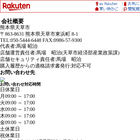
会社概要
熊本県天草市
〒863-8631 熊本県天草市東浜町 8-1
TEL:050-5444-6448 FAX:0986-57-9300
代表者:馬場 昭治
店舗運営責任者:馬場 昭治(天草市経済部産業政策課)
店舗セキュリティ責任者:馬場 昭治
購入履歴からの適格請求書発行:対応不可
お問い合わせ先
お問い合わせ対応時間
日
休業日
月
09:00 ～ 17:00
火
09:00 ～ 17:00
水
09:00 ～ 17:00
木
09:00 ～ 17:00
金
09:00 ～ 17:00
土
休業日
祝
休業日