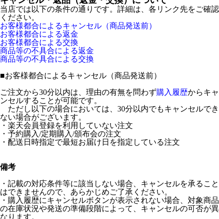
キャンセル・返品（返金・交換）について
当店では以下の条件の通りです。詳細は、各リンク先をご確認
ください。
お客様都合によるキャンセル（商品発送前）
お客様都合による返金
お客様都合による交換
商品等の不具合による返金
商品等の不具合による交換
■
お客様都合によるキャンセル（商品発送前）
ご注文から30分以内は、理由の有無を問わず
購入履歴
からキャ
ンセルすることが可能です。
ただし以下の場合においては、30分以内でもキャンセルでき
ない場合がございます。
・楽天会員登録を利用していない注文
・予約購入/定期購入/頒布会の注文
・配送日時指定で最短お届け日を指定している注文
備考
・記載の対応条件等に該当しない場合、キャンセルを承ること
はできませんので、あらかじめご了承ください。
・購入履歴にキャンセルボタンが表示されない場合、対象商品
の在庫状況や発送の準備段階によって、キャンセルの可否が異
なります。