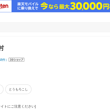
村
68
件）
とうもろこし
サイトにご注意ください]