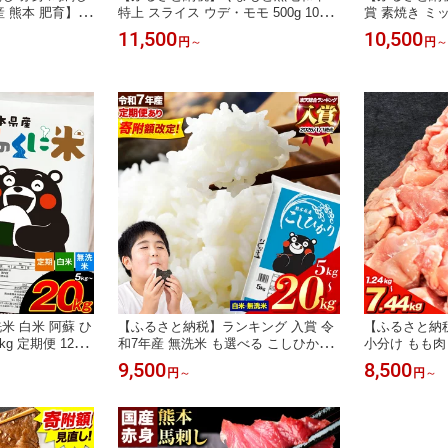
国産 熊本 肥育】
特上 スライス ウデ・モモ 500g 1000g
賞 素焼き ミック
 タレ付き 生食
1500g 2000g 牛肉 冷凍 《30日以内に
g 1kg 1.5
11,500
10,500
円
～
円
～
お選びくださ
出荷予定(土日祝除く)》 くまもと黒毛
ューナッツ ピ
品 馬肉 肉 ギフ
和牛 黒毛和牛 冷凍庫 個別 取分け 小
せ 熊本 産山村
小分け 馬刺し専
分け 個包装 モモ スライス 肉 お肉 し
容量 人気 お
赤身馬刺し 真空
ゃぶしゃぶ肉 すきやき肉 すき焼き
答 ギフト《3
祝除く)》
 白米 阿蘇 ひ
【ふるさと納税】ランキング 入賞 令
【ふるさと納
0kg 定期便 12ヶ
和7年産 無洗米 も選べる こしひかり
小分け もも肉 
 熊本県産 産山村
5kg 10kg 20kg 定期便 12ヶ月 隔月6回
ット 選べる カッ
9,500
8,500
円
～
円
～
白米 精米 ひの
も選べる 熊本県産 ふるさと納税 無洗
kg《出荷時
 お米 おこめ ko
米 白米 精米 米 コシヒカリ コメ お米
便 隔月 肉 鶏
びください》
おこめ 小分け《出荷時期をお選びく
肉 訳あり 冷
ださい》
便利 フェスタ