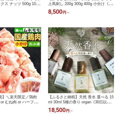
ス ナッツ 500g 1000
上馬刺し 200g 300g 400g 小分け《30
kg 1袋~3袋 アーモンド カシ
日以内に出荷予定(土日祝除く)》 熊本
8,500
円
～
ーカンナッツ 詰め合わ
肥育 冷凍 生食用 肉 馬刺し 絶品 牛肉
 無塩 備蓄食 常備食 大
よりヘルシー 馬肉 熊本県産山村 送料
つまみ お中元 お歳暮 贈
無料
0日以内に出荷予定(土日
税】＼楽天限定／鶏肉
【ふるさと納税】天然 香水 選べる 15
or むね肉 or ハーフセ
ml 30ml 5種の香り organ《30日以内
ト 若鶏1.24kg〜7.44
に出荷予定(土日祝除く)》熊本県 阿蘇
18,500
円
～
期をお選びください》定期
郡 産山村 天然 100％ 布バック付き
肉 鶏 鶏モモ 鶏ムネとり
贈答用 プレゼント フレグランス リラ
凍 解凍 もも肉 簡易包装
ックス
 マラソン