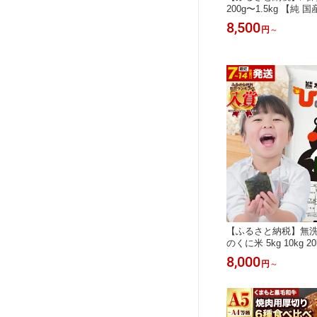
200g〜1.5kg 【純 
熊本県 産山 たっぷり
8,500
円
～
用 冷凍《出荷時期を
い)》送料無料 国産 絶
ト 定期便 おすすめ 
用タレ 冷凍配送 馬 
パック
【ふるさと納税】無洗米
のくに米 5kg 10kg 2
月 隔月6回 も選べる
8,000
円
～
ふるさと納税 無洗米 
米 こめ ブレンド コメ
me《出荷時期をお選