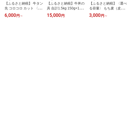
【ふるさと納税】 牛タン
【ふるさと納税】牛丼の
【ふるさと納税】〈選べ
先 コロコロ カット 〈選
具 合計1.5kg 150g×10パ
る容量〉 もち麦（皮）入
べる容量〉 計約800g
ック 15000円 1万5000円
り！ 五穀米 250g 500g(2
6,000
15,000
3,000
円
～
円
円
～
（約400g×2P） 計約1.2k
牛丼 ぎゅうどん 国産 牛
50g×2パック) 1.8kg(450
g（約400g×3P） 計約2.
肉 牛バラ 牛皿 丼 どんぶ
g×4パック) 国産 熊本県
0kg（約400g×5P） たん
り 小分け 真空パック パ
産 黒米 もち皮付き押し
牛タン タン先 サイコロ
ウチ レトルト 便利 簡単
麦 うるち玄米 もち押し
カット 一口サイズ お肉
簡単調理 レンジ調理 湯
麦 赤米 雑穀米 雑穀 押し
牛肉 焼肉 塩タン シチュ
煎 惣菜 人気 一人暮らし
麦 玄米 もち麦 食物繊維
ー 冷凍 熊本県 相良村
国産牛 熊本 相良村 送料
相良村 送料無料
無料