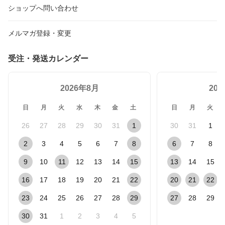
ショップへ問い合わせ
メルマガ登録・変更
受注・発送カレンダー
2026年8月
20
日
月
火
水
木
金
土
日
月
火
26
27
28
29
30
31
1
30
31
1
2
3
4
5
6
7
8
6
7
8
9
10
11
12
13
14
15
13
14
15
16
17
18
19
20
21
22
20
21
22
23
24
25
26
27
28
29
27
28
29
30
31
1
2
3
4
5