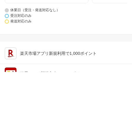
休業日（受注・発送対応なし）
受注対応のみ
発送対応のみ
楽天市場アプリ新規利用で1,000ポイント
楽天カード新規入会で2,000ポイント
会員情報
楽天市場トップ
買い物かご
楽天のサービス一覧
お気に入り
出店のご案内