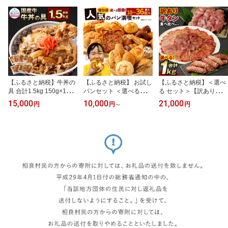
【ふるさと納税】牛丼の
【ふるさと納税】 お試し
【ふるさと納税】＜選べ
具 合計1.5kg 150g×10パ
パンセット ＜選べる個数
る セット＞【訳あり】牛
ック 15000円 1万5000円
＞ 10個／13個／20個／3
タン 3種 または 2種 食べ
15,000
10,000
21,000
円
円
～
円
牛丼 ぎゅうどん 国産 牛
4 ～ 36個 手作り 種類 お
比べセット 合計1kg 厚切
肉 牛バラ 牛皿 丼 どんぶ
任せ 詰め合わせ おすす
り 牛タンスライス 牛タ
り 小分け 真空パック パ
め 人気 パン 手作りパン
ンサイコロステーキ 薄切
ウチ レトルト 便利 簡単
菓子パン 惣菜パン ブレ
り 牛タンスライス 不揃
簡単調理 レンジ調理 湯
ッド 個包装 九州 熊本県
い スライス 焼き肉 BBQ
煎 惣菜 人気 一人暮らし
朝ごはん 軽食 おやつ 冷
タン肉 牛肉 お肉 冷凍 送
国産牛 熊本 相良村 送料
凍 送料無料
料無料
無料