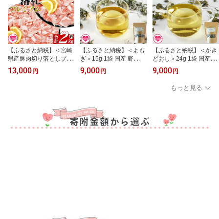
【ふるさと納税】＜宮崎
【ふるさと納税】＜よも
【ふるさと納税】＜かき
県産豚肉切り落としプレ
ぎ＞15g 1袋 国産 野草シ
どおし＞24g 1袋 国産 野
ミアム 約2kg＞ 国産 ぶ
リーズ 乾燥 お茶 飲み物
草シリーズ 乾燥 お茶 飲
13,000
9,000
9,000
円
円
円
たにく お肉 ブタ 精肉 切
野草酒 料理 ポプリ 化粧
み物 野草酒 料理 ポプリ
り落し こま 小間切れ 豚
品 入浴剤 染料 肥料 アレ
肥料 アレンジ ハーブテ
もっと見る
コマ 使いやすい パック
ンジ ハーブティー 持ち
ィー 持ち運びに便利 プ
冷凍 保存 切り身 スライ
運びに便利 プチギフト
チギフト プレゼント 宮
ス おかず お弁当 惣菜 ポ
プレゼント 宮崎県 三股
崎県 三股町【MI776-bi】
ークカレー 肉じゃが 料
町【MI777-bi】【美香
【美香園】
理 アレンジ 和豚味彩【M
園】
I470-tr】【TRINITY】