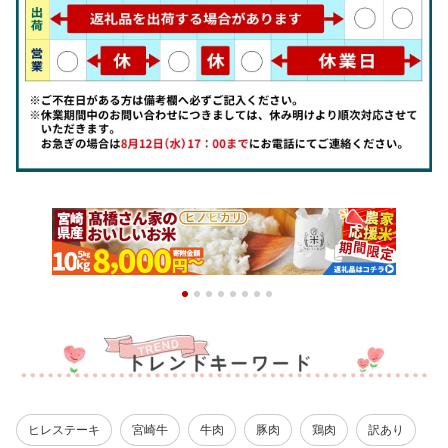
ヒレステーキ
宮崎牛
牛肉
豚肉
鶏肉
訳あり