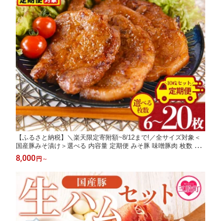
【ふるさと納税】＼楽天限定寄附額~8/12まで!／全サイズ対象＜
国産豚みそ漬け＞選べる 内容量 定期便 みそ豚 味噌豚肉 枚数 お
かず 一品 味付き 味噌漬け 国産 ポーク 肉加工品 小分け 個包装
8,000
円
～
冷凍 おつまみ お弁当 惣菜 簡単調理 BBQ 焼肉 贈答品 【MI001-n
k】【中村食肉】