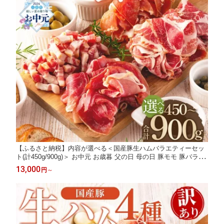
【ふるさと納税】内容が選べる＜国産豚生ハムバラエティーセッ
ト(計450g/900g)＞ お中元 お歳暮 父の日 母の日 豚モモ 豚バラ 肩
肉 スライス 切り落とし パンチェッタ 短冊 コッパスライス サラ
13,000
円
～
ダ おつまみ 小分け 贈り物 高評価 夏ギフト 【MI270-pl】【株式
会社プラス】