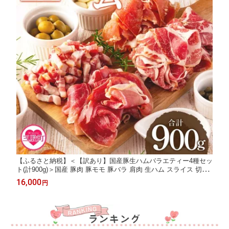
【ふるさと納税】＜【訳あり】国産豚生ハムバラエティー4種セッ
ト(計900g)＞国産 豚肉 豚モモ 豚バラ 肩肉 生ハム スライス 切り
落とし パンチェッタ 短冊 コッパスライス サラダ パーティー 数
16,000
円
量限定 家庭用 夏ギフト 手土産 【MI294-pl】【株式会社プラス】