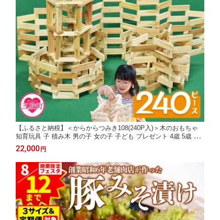
【ふるさと納税】＜からからつみき108(240P入)＞木のおもちゃ
知育玩具 子 積み木 男の子 女の子 子ども プレゼント 4歳 5歳 安
心 安全 木材 国産 スギ 杉 ベビー 誕生日 ギフト 贈り物 贈物 お祝
22,000
円
い【A-1702-bo】【boofoowoo】