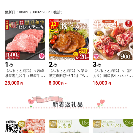
更新日
：
08/09
（08/02〜08/08集計）
1
2
3
位
位
位
【ふるさと納税】＜宮崎
【ふるさと納税】＼楽天
【ふるさと納税】＜【訳
県産黒毛和牛（経産牛）
限定寄附額~8/12まで!／
あり】国産豚生ハムバラ
ヒレステーキ4枚＞(計約
全サイズ対象＜国産豚み
エティー4種セット(計90
28,000
8,000
16,000
円
円
～
円
600g・約150g×4P) 数量
そ漬け＞選べる 内容量
0g)＞国産 豚肉 豚モモ 豚
限定 マキシマムスパイス
定期便 みそ豚 味噌豚肉
バラ 肩肉 生ハム スライ
(小袋)付き 毎月数量限定
枚数 おかず 一品 味付き
ス 切り落とし パンチェ
国産 九州産 牛肉 精肉 ヒ
味噌漬け 国産 ポーク 肉
ッタ 短冊 コッパスライ
レ フィレ 赤身 希少部位
加工品 小分け 個包装 冷
ス サラダ パーティー 数
ステーキ 焼肉 夏ギフト
凍 おつまみ お弁当 惣菜
量限定 家庭用 夏ギフト
お中元 手土産 【MI025-n
簡単調理 BBQ 焼肉 贈答
手土産 【MI294-pl】【株
k】【中村食肉】
品 【MI001-nk】【中村
式会社プラス】
食肉】