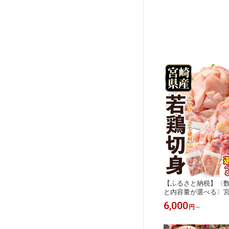
【ふるさと納税】〈
と内容量が選べる〉宮
も肉 むね肉 切身(計1.5
6,000
円
～
6～12袋)もも肉 むね
肉 とりにく からあげ
弁当 おかず つまみ 冷