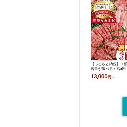
76・MF-77・MF-78
ファーム】
【ふるさと納税】＜
容量が選べる＞宮崎牛
(計500g～2kg) すき
13,000
円
～
肉 黒毛和牛 宮崎牛 
ラ 冷凍 国産 モモ ウ
ぶしゃぶ サイコロ ス
～49】【YAMATO