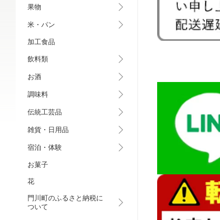
果物
米・パン
加工食品
飲料類
お酒
調味料
伝統工芸品
雑貨・日用品
宿泊・体験
お菓子
花
門川町のふるさと納税に
ついて