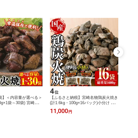
4
5
位
位
税】＜内容量が選べる＞
【ふるさと納税】宮崎名物鶏炭火焼き
【ふる
0g×1袋～30袋) 宮崎名物
(計1.6kg・100g×16パック)小分け 真
し5枚
小分け 湯煎 レトルト
空パック おつまみ 鶏肉 とりにく 鳥
り さ
11,000
10,0
円
 鶏肉 国産 常温 常温保
肉 柚子胡椒 【AP-49】【日向屋】
約680
かず ご当地【AP-50・
凍 サ
52・AP-58・AP-29】【株
ト 魚 
】
104・
W-1