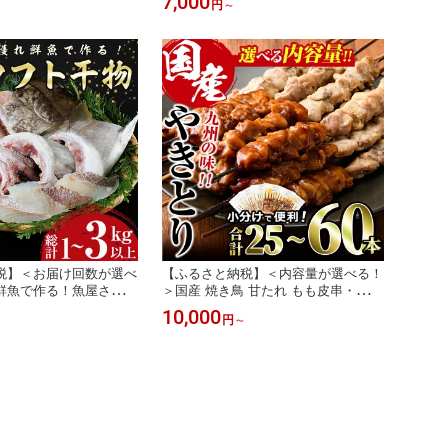
7,000
円
～
【ミヤチク】
冷蔵 宮崎県産【NS-1・NS-1】【中澤
農園】
税】＜お届け回数が選べ
【ふるさと納税】＜内容量が選べる！
鮮魚で作る！魚屋さんの
＞国産 焼き鳥 甘たれ もも皮串・うま
 干物(合計1kg以上・総
塩もも串 2種セット(合計25～60本)鶏
10,000
円
～
ジ イワシ カマス イカ
肉 もも肉 焼鳥 小分け 便利 冷凍 バー
 セット 詰め合わせ ひ
ベキュー 惣菜 おかず おつまみ 柚子
かず お惣菜【YS-3・Y
胡椒付き【V-33・V-53・V-54】【味鶏
会社安田】
フーズ】