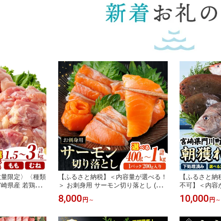
数量限定〉〈種類
【ふるさと納税】＜内容量が選べる！
【ふるさと納
崎県産 若鶏も
＞ お刺身用 サーモン切り落とし (計4
不可】＜内容
～3kg・250g×
00g～1kg) 鮭 小分け 真空 パック 冷凍
朝獲れ 季節の
8,000
10,000
円
～
円
～
肉 小分 鶏肉 鳥
刺身 シャケ サケ 魚 魚介 漬け丼 海鮮
kg以上・3～5
 親子丼 鍋 煮物
丼【AW-115・AW-116】【丸正水産】
高級魚 未利用
凍 宮崎県【MF-
イカ 鯛 海鮮 