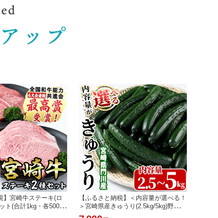
税】宮崎牛ステーキ(ロ
【ふるさと納税】＜内容量が選べる！
ト(合計1kg・各500g)
＞宮崎県産きゅうり(2.5kg/5kg)野菜
 牛肉 お肉 黒毛和牛 冷
やさい 旬 新鮮 サラダ キュウリ 胡瓜