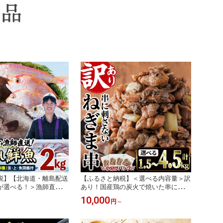
税】【北海道・離島配送
【ふるさと納税】＜選べる内容量＞訳
が選べる！＞漁師直送！
あり！国産鶏の炭火で焼いた串に刺さ
 鮮魚 詰め合わせ (合計2
ない ねぎま 串(計1.5kg～4.5kg)炭火
10,000
円
～
種) 下処理済み 大衆魚
焼 小分け 真空パック おつまみ 焼き
魚 冷蔵 BOX ボックス
鳥 鶏肉 とり肉 鳥肉 おつまみ おかず
魚介 食べ比べ 詰合せ 宮
モモ肉 冷凍 ふるさと納税 【V-73・V-