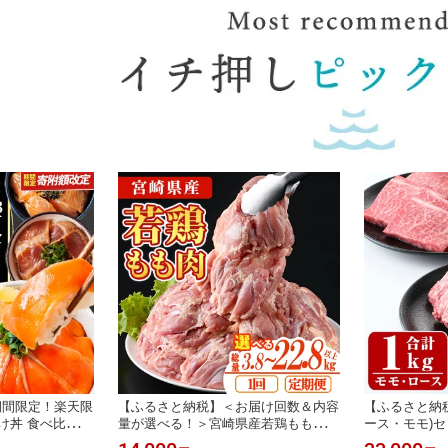
期間限定！楽天限
【ふるさと納税】＜お届け回数＆内容
【ふるさと納
け丼 食べ比べ
量が選べる！＞宮崎県産若鶏もも肉
ース・モモ)セッ
ンパチ まぐろ サ
(計3.8kg～22.8kg以上・鶏もも一枚肉
国産 宮崎県産