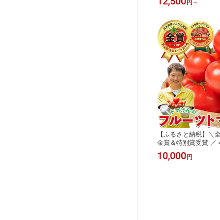
12,500
円
～
ーモン カツオのたたき
流水解凍 海鮮丼 海鮮
取り寄せ 鰤 鮪 鯛 【UZ
【請関水産】
【ふるさと納税】＼
金賞＆特別賞受賞 ／
中！2027年2～5月
10,000
円
トマけんのフルーツトマ
ルーツトマト 高糖度 
野菜 旬野菜 冷蔵 門
川町 【TK-01】【