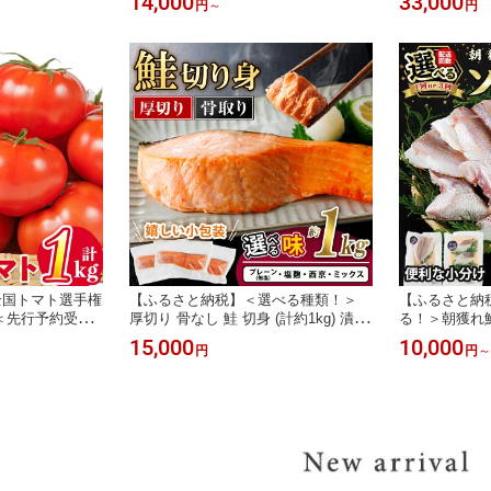
14,000
33,000
円
～
円
 小分け 個包装
250～350g×10～24枚) お肉 鳥肉 とり
凍【R-77】
 魚介類 鮮魚 お
肉 鶏肉 若鶏 もも肉 国産 宮崎県産 唐
-11・UZ-12】
揚げ から揚げ からあげ 冷凍 便利
【NK-03・NK-21・NK-22・NK-23】
【南九フーズ】
全国トマト選手権
【ふるさと納税】＜選べる種類！＞
【ふるさと納
＜先行予約受付
厚切り 骨なし 鮭 切身 (計約1kg) 漬け
る！＞朝獲れ
の間に発送予定＞
皮付き 小分け 真空包装 骨とり 骨取
自家製 ソフト
15,000
10,000
円
円
～
ト(計1kg) フ
り済 カット済 簡単 魚 冷凍 お弁当 塩
計3kg以上)ア
トマト サラダ
麴 西京 ミックス【AW-120・AW-12
タイ ブリカマ
川町産 宮崎県 門
1・AW-122・AW-123】【丸正水産】
もの 焼き魚 お
トマけん農園】
S-9】【株式