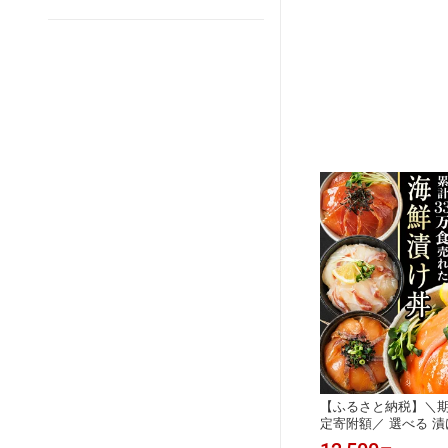
【ふるさと納税】＼
定寄附額／ 選べる 漬
セット ぶり 真鯛 カ