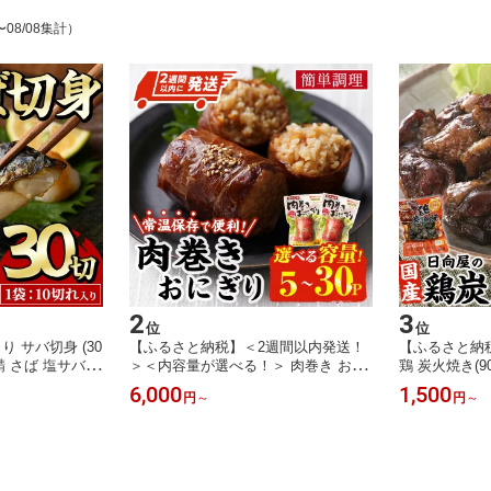
〜08/08集計）
2
3
位
位
 サバ切身 (30
【ふるさと納税】＜2週間以内発送！
【ふるさと納
鯖 さば 塩サバ
＞＜内容量が選べる！＞ 肉巻き おに
鶏 炭火焼き(9
済 塩焼き 簡単
ぎり タレ味 (計5P-30P) 豚肉 お弁当
レンジアップ 
6,000
1,500
円
～
円
～
E-31】【水永水
レンジアップ 小分け タレ 湯煎 個包
惣菜 簡単調理
装 おつまみ レトルト 常温 保存 ご当
存 おつまみ お
地 簡単調理【AP-100・AP-12・AP-5
AP-51・AP-
3】【株式会社 日向屋】
式会社 日向屋