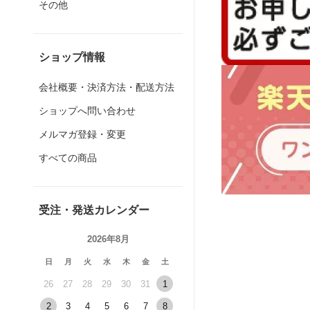
その他
ショップ情報
会社概要・決済方法・配送方法
ショップへ問い合わせ
メルマガ登録・変更
すべての商品
受注・発送カレンダー
2026年8月
日
月
火
水
木
金
土
26
27
28
29
30
31
1
2
3
4
5
6
7
8