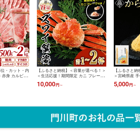
・MF-79】【エム
崎県産【O-10
漁業協同組合
部位・カット・内
【ふるさと納税】＜容量が選べる！＞
【ふるさと納
 赤身 カルビ
＜生活応援！期間限定 カニ フレーク
＞宮崎県産 
焼き 焼肉 お肉 牛
付き＞ボイル ズワイガニ(1杯・2杯)ず
ー(計40～12
10,000
5,000
円
～
円
～
ブランド和牛 バ
わいがに ずわい 蟹 カニ かに 姿 ガニ
まみ 唐墨 珍味
デ 宮崎県産 しゃ
冷凍 蟹しゃぶ 蟹鍋 天ぷら ぞうすい
ピング 宮崎県 
テーキ【YM-20
味噌汁【AW-118・AW-119】【丸正水
113】【丸正
株式会社】
産】