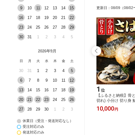
9
10
11
12
13
14
15
更新日
：
08/09
（08/02
16
17
18
19
20
21
22
23
24
25
26
27
28
29
30
31
1
2
3
4
5
2026年9月
日
月
火
水
木
金
土
30
31
1
2
3
4
5
6
7
8
9
10
11
12
15
1
13
14
15
16
17
18
19
位
位
選べる！
【ふるさと納税】【北海道・離島配送
【ふるさと納税】骨とり
20
21
22
23
24
25
26
 あげみ
不可】生若鮎(約1kg・12～16匹) 鮎 冷
切れ) 小分け 切り身 
りみ さつ
蔵 若鮎 生き〆 生きシメ 国産 門川町
塩鯖 骨取り済 カット
12,000
10,000
27
28
29
30
1
2
3
円
円
くわ 蒲
産 宮崎県産 塩焼き あゆ 川魚 養殖 香
冷凍 お弁当 おかず【
 おでん
魚 期間限定 【ME-01】【米良水産】
産】
・KI-9・
休業日（受注・発送対応なし）
食品加工】
受注対応のみ
発送対応のみ