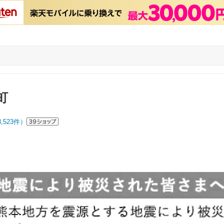
町
3,523
件）