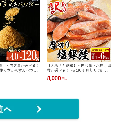
・O-11・O-12】【門川
74・V-75】【味鶏フーズ】
】
税】＜内容量が選べる！
【ふるさと納税】＜内容量・お届け回
手作り本からすみパウダ
数が選べる！＞訳あり 厚切り 塩 銀鮭
0g)カラスミ 魚卵 珍味 つ
切り身(総計1～6kg) 銀さけ しゃけ さ
8,000
円
～
 酒の肴 ボラ ぼら トッ
け サケ 切身 塩鮭 塩焼き 焼き魚 おか
門川町【AW-112・AW-
ず お惣菜 簡易包装 冷凍 厚切【YS-
水産】
4・YS-5・YS-6・YS-7】【株式会社
安田】